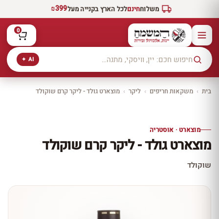
₪399
משלוח
חינם
לכל הארץ בקנייה מעל
0
AI ✦
בית
›
משקאות חריפים
›
ליקר
›
מוצארט גולד - ליקר קרם שוקולד
יקב ירושלים
כל היינות
10% הנחה
מוצארט · אוסטריה
כל יינות היקב —
מוצארט גולד - ליקר קרם שוקולד
עכשיו ב-10% הנחה
לכל יינות יקב ירושלים ←
שוקולד