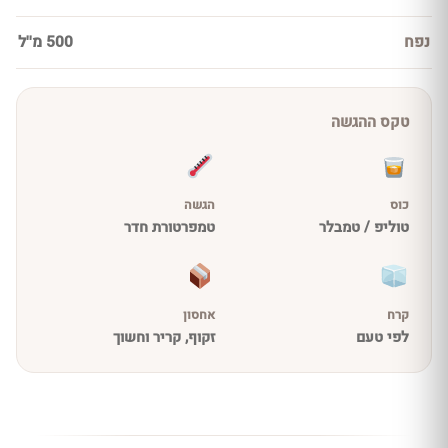
נפח
500 מ''ל
טקס ההגשה
כוס
הגשה
טוליפ / טמבלר
טמפרטורת חדר
קרח
אחסון
לפי טעם
זקוף, קריר וחשוך