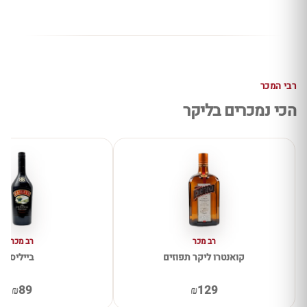
רבי המכר
הכי נמכרים בליקר
רב מכר
רב מכר
קואנטרו ליקר תפוזים
בייליס
₪89
₪129