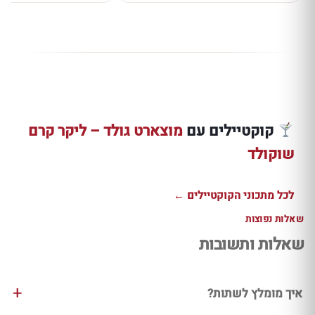
מתכון ברנדי
שוט קלבדוס
מתכון מאדסלייד
אלכסנדר קר
אמרטו ושוקולד
קרמי עם וודקה
ברנדי וליקר
קוקטיילים עם
מוצארט גולד – ליקר קרם
זהוב
קלואה ובייליס
שוקולד
שוקולד
למתכון ←
למתכון ←
למתכון ←
לכל מתכוני הקוקטיילים ←
שאלות נפוצות
שאלות ותשובות
איך מומלץ לשתות?