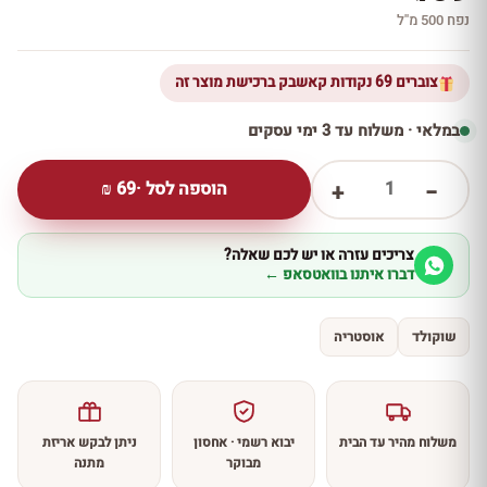
נפח 500 מ''ל
צוברים 69 נקודות קאשבק ברכישת מוצר זה
במלאי · משלוח עד 3 ימי עסקים
1
הוספה לסל ·
69
₪
+
−
צריכים עזרה או יש לכם שאלה?
דברו איתנו בוואטסאפ ←
שוקולד
אוסטריה
משלוח מהיר עד הבית
יבוא רשמי · אחסון
ניתן לבקש אריזת
מבוקר
מתנה