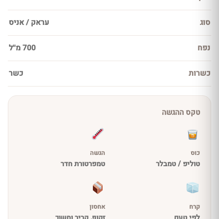
סוג
עראק / אניס
נפח
700 מ''ל
כשרות
כשר
טקס ההגשה
כוס
הגשה
טוליפ / טמבלר
טמפרטורת חדר
קרח
אחסון
לפי טעם
זקוף, קריר וחשוך