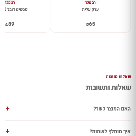
רב מכר
רב מכר
ערק עלית
פסטיס דובל 700מייל
₪89
₪65
שאלות נפוצות
שאלות ותשובות
האם המוצר כשר?
איך מומלץ לשתות?