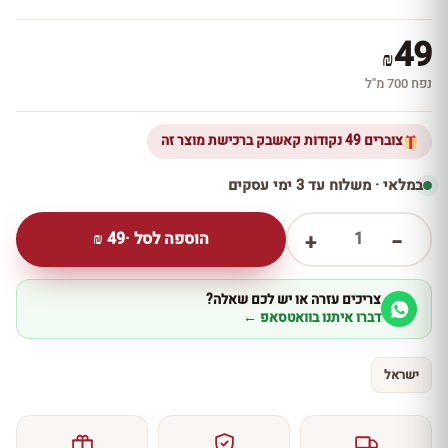
49
₪
נפח 700 מ''ל
צוברים 49 נקודות קאשבק ברכישת מוצר זה
במלאי · משלוח עד 3 ימי עסקים
1
הוספה לסל ·
49
₪
+
−
צריכים עזרה או יש לכם שאלה?
דברו איתנו בוואטסאפ ←
ישראל