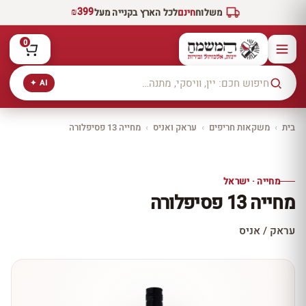
₪399
משלוח
חינם
לכל הארץ בקנייה מעל
0
AI ✦
בית
›
משקאות חריפים
›
עראק ואניס
›
מחייה 13 פסיפלורה
יקב ירושלים
כל היינות
10% הנחה
מחייה · ישראל
כל יינות היקב —
מחייה 13 פסיפלורה
עכשיו ב-10% הנחה
לכל יינות יקב ירושלים ←
עראק / אניס