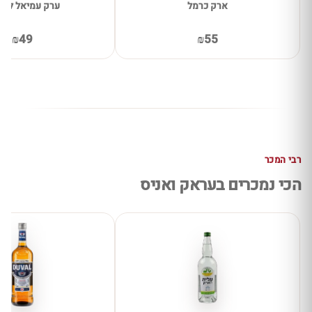
ארק כרמל
ערק עמיאל לימו
₪49
₪55
רבי המכר
הכי נמכרים בעראק ואניס