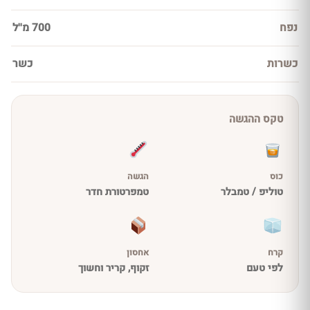
נפח
700 מ''ל
כשרות
כשר
טקס ההגשה
כוס
הגשה
טוליפ / טמבלר
טמפרטורת חדר
קרח
אחסון
לפי טעם
זקוף, קריר וחשוך