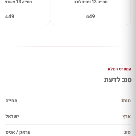
מחייה 13 פסיפלורה
מחייה 13 אשכולית אדומה
₪49
₪49
המפרט המלא
טוב לדעת
מותג
מחייה
ארץ
ישראל
סוג
עראק / אניס