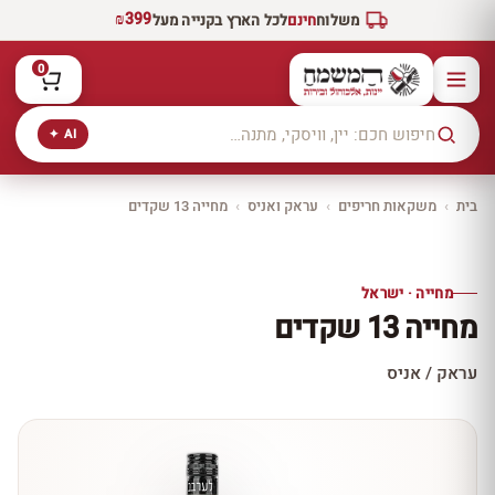
₪399
משלוח
חינם
לכל הארץ בקנייה מעל
0
AI ✦
בית
›
משקאות חריפים
›
עראק ואניס
›
מחייה 13 שקדים
יקב ירושלים
כל היינות
10% הנחה
מחייה · ישראל
כל יינות היקב —
מחייה 13 שקדים
עכשיו ב-10% הנחה
לכל יינות יקב ירושלים ←
עראק / אניס