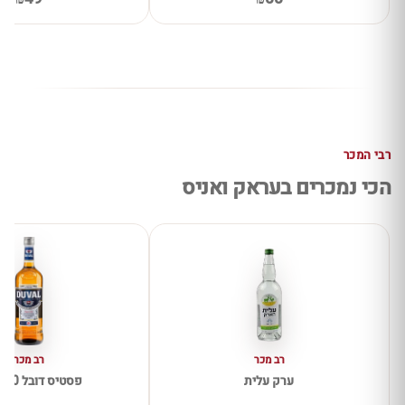
רבי המכר
הכי נמכרים בעראק ואניס
רב מכר
רב מכר
ערק עלית
פסטיס דובל 700מייל