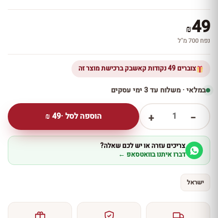
49
₪
נפח 700 מ''ל
צוברים 49 נקודות קאשבק ברכישת מוצר זה
במלאי · משלוח עד 3 ימי עסקים
1
הוספה לסל ·
49
₪
+
−
צריכים עזרה או יש לכם שאלה?
דברו איתנו בוואטסאפ ←
ישראל