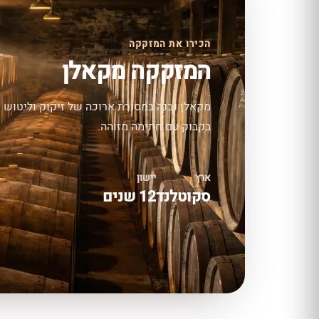
הכירו את המזקקה
המזקקה מקאלן
מקאלן נבנה במסורת ארוכה של זיקוק וליטוש —
בקבוק עם חתימה מזוהה.
ארץ
יישון
סקוטלנד
12 שנים