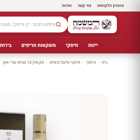
מועדון הלקוחות
·
צור קשר
·
אודות
יינות
וויסקי
משקאות חריפים
בירות,
בית
›
וויסקי
›
וויסקי סינגל מאלט
›
מקאלן 12 שנים שרי אוק
יקב ירושלים
כל
היינו
ת
10%