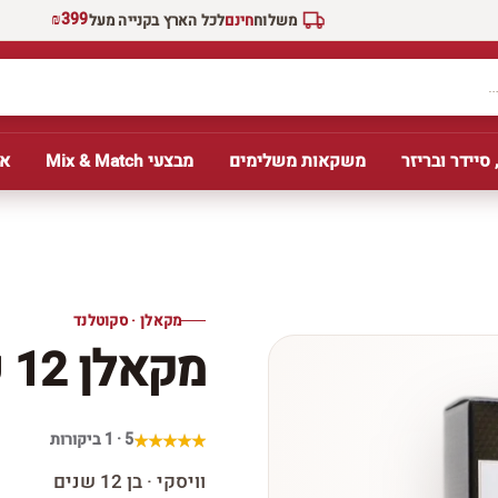
₪399
משלוח
חינם
לכל הארץ בקנייה מעל
 סיידר ובריזר
משקאות משלימים
מבצעי Mix & Match
אב
מקאלן · סקוטלנד
מקאלן 12 שנים שרי אוק
5 · 1 ביקורות
וויסקי · בן 12 שנים