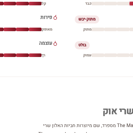
כבד
קל
פירות
מתוק-יבש
מתוק
מאופק
עוצמה
בולט
עמוק
רך
את החביות היקרות ביותר ליישון, מייבא המותג The Macallan מספרד, שם מיוצרות חביות האלון שרי