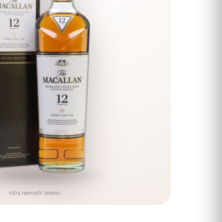
הנחה
כל יינות
היקב —
עכשיו
ב-10%
הנחה
לכל יינות יקב ירושלים ←
התמונה להמחשה בלבד