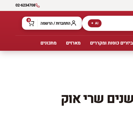
02-6234708
0
התחברות / הרשמה
AI ✦
יזרים כוסות ומקררים
מארזים
מתכונים