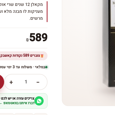
מקאלן 12 שנים ש
מעניקות לו מבנה מלא ועש
מרשים.
589
₪
צוברים 589 נקודות קאשבק ברכישת מוצר זה
במלאי · משלוח עד 3 ימי עסקים
1
+
−
צריכים עזרה או יש לכם
דברו איתנו בוואטסאפ ←