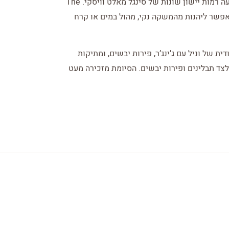
במחוז הולדתו של יין השרי. סדרת ה- Sherry Oak מציעה רמות יישון שונות של סינגל מאלט וויסקי. The
 בצבע זהב עמוק מאפשר ליהנות מהמשקה נקי, מהול במים או קרח
T בן 12 שנים ארומה ייחודית של וניל עם ג’ינג’ר, פירות יבשים, ומתיקות
לצד תבלינים ופירות יבשים. הסיומת מזכירה מעט