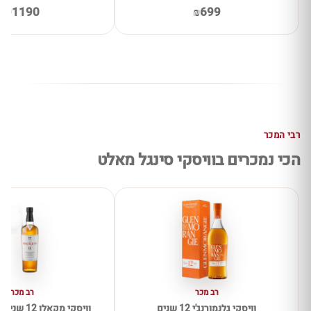
₪1190
₪699
רבי המכר
הכי נמכרים בוויסקי סינגל מאלט
רב מכר
רב מכר
וויסקי גלנמורנג'י 12 שנים
וויסקי מקאלן 12 שנים דאבל קאסק