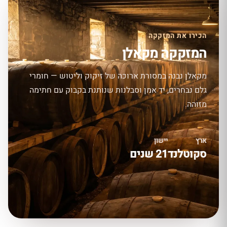
הכירו את המזקקה
המזקקה מקאלן
מקאלן נבנה במסורת ארוכה של זיקוק וליטוש — חומרי
גלם נבחרים, יד אמן וסבלנות שנותנת בקבוק עם חתימה
מזוהה.
ארץ
יישון
סקוטלנד
21 שנים