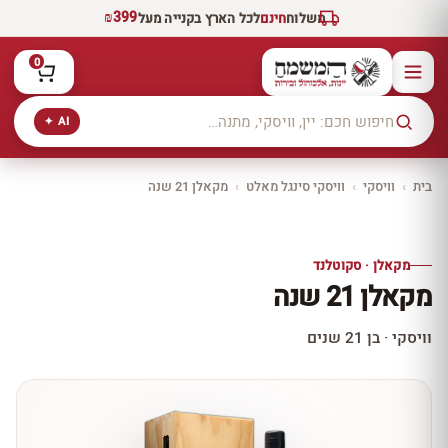
₪399
משלוח
חינם
לכל הארץ בקנייה מעל
0
AI ✦
בית
›
וויסקי
›
וויסקי סינגל מאלט
›
מקאלן 21 שנה
יקב ירושלים
כל היינות
10% הנחה
מקאלן · סקוטלנד
כל יינות היקב —
מקאלן 21 שנה
עכשיו ב-10% הנחה
לכל יינות יקב ירושלים ←
וויסקי · בן 21 שנים