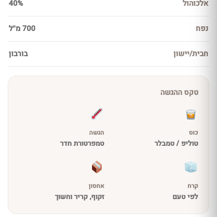
אלכוהול
40%
נפח
700 מ''ל
חבית/יישון
בורבון
טקס ההגשה
כוס
הגשה
טוליפ / טמבלר
טמפרטורת חדר
קרח
אחסון
לפי טעם
זקוף, קריר וחשוך