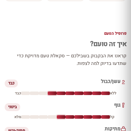
פרופיל הטעם
איך זה טועם?
קראנו את הבקבוק בשבילכם — סקאלת טעם מדויקת כדי
שתדעו בדיוק למה לצפות.
עשן/כבול
כבד
ללא
כבד
גוף
בינוני
קל
מלא
מתיקות
מתוק-יבש