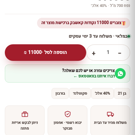
נפח 700 מ''ל · 40% אלכ׳
צוברים 11000 נקודות קאשבק ברכישת מוצר זה
במלאי · משלוח עד 3 ימי עסקים
1
הוספה לסל ·
11000
₪
+
−
צריכים עזרה או יש לכם שאלה?
דברו איתנו בוואטסאפ ←
בן 21
40% אלכ׳
סקוטלנד
בורבון
משלוח מהיר עד הבית
יבוא רשמי · אחסון
ניתן לבקש אריזת
מבוקר
מתנה