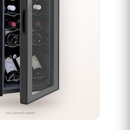
הנחה
כל יינות
היקב —
עכשיו
ב-10%
הנחה
לכל יינות יקב ירושלים ←
התמונה להמחשה בלבד