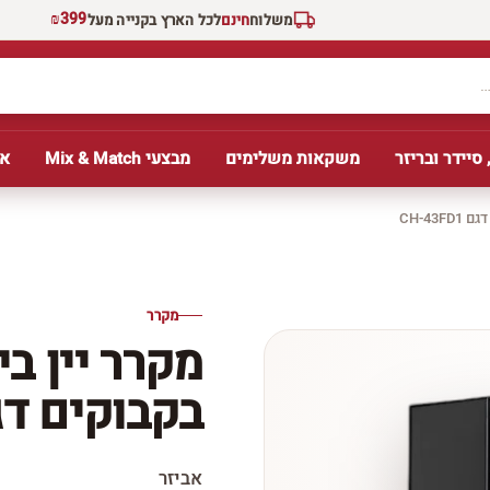
₪399
משלוח
חינם
לכל הארץ בקנייה מעל
 סיידר ובריזר
משקאות משלימים
מבצעי Mix & Match
אב
מקרר
בקבוקים דגם 3FD1
אביזר