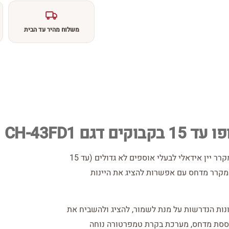
משלוח מהיר עד הבית
גם CH-43FD1
מקרר יין ביתי וינופו עד 15 בקבוקים דגם CH-43FD1 מקרר יין אידאלי לבעלי אוספים לא גדולים (עד 15
קרר מדחס עם אפשרות להציג את היינות
ש CH-43FD1 יש את כל התכונות הנדרשות על מנת לשמור, להציג ולהשביח את
וססת מדחס, מערכת בקרת טמפרטורה נוחה