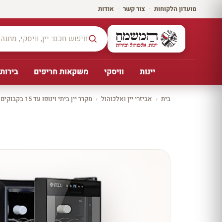
מועדון הלקוחות
·
צור קשר
·
אודות
יינות
וויסקי
משקאות חריפים
בירות,
בית
›
אביזרי יין ואלכוהול
›
מקרר יין ביתי וינופו עד 15 בקבוקים דגם CH-43FD1
יקב ירושלים
כל
היינו
ת
10%