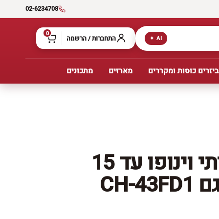
02-6234708
0
התחברות / הרשמה
AI ✦
יזרים כוסות ומקררים
מארזים
מתכונים
מקרר יין ביתי וינופו עד 15
CH-4