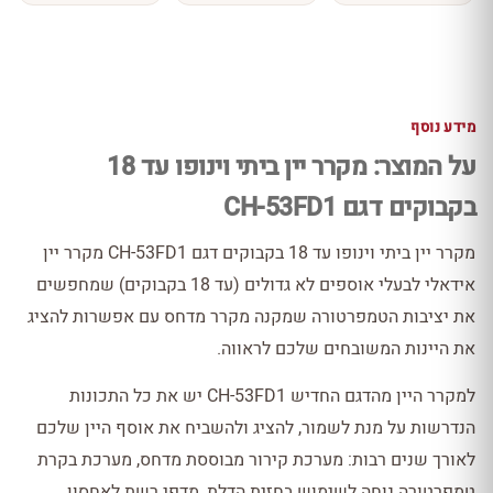
מידע נוסף
על המוצר: מקרר יין ביתי וינופו עד 18
בקבוקים דגם CH-53FD1
מקרר יין ביתי וינופו עד 18 בקבוקים דגם CH-53FD1 מקרר יין
אידאלי לבעלי אוספים לא גדולים (עד 18 בקבוקים) שמחפשים
את יציבות הטמפרטורה שמקנה מקרר מדחס עם אפשרות להציג
את היינות המשובחים שלכם לראווה.
למקרר היין מהדגם החדיש CH-53FD1 יש את כל התכונות
הנדרשות על מנת לשמור, להציג ולהשביח את אוסף היין שלכם
לאורך שנים רבות: מערכת קירור מבוססת מדחס, מערכת בקרת
טמפרטורה נוחה לשימוש בחזית הדלת, מדפי רשת לאחסון