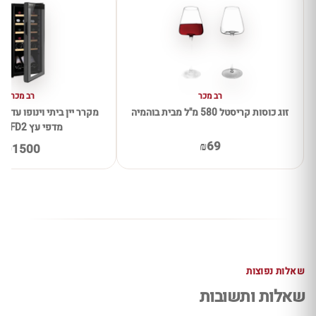
רב מכר
רב מכר
זוג כוסות קריסטל 580 מ"ל מבית בוהמיה
מדפי עץ CH-53FD2
₪69
₪1500
שאלות נפוצות
שאלות ותשובות