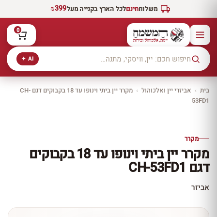
₪399
משלוח
חינם
לכל הארץ בקנייה מעל
0
AI ✦
בית
›
אביזרי יין ואלכוהול
›
מקרר יין ביתי וינופו עד 18 בקבוקים דגם CH-
53FD1
יקב ירושלים
כל היינות
10% הנחה
מקרר
כל יינות היקב —
מקרר יין ביתי וינופו עד 18 בקבוקים
עכשיו ב-10% הנחה
דגם CH-53FD1
לכל יינות יקב ירושלים ←
אביזר