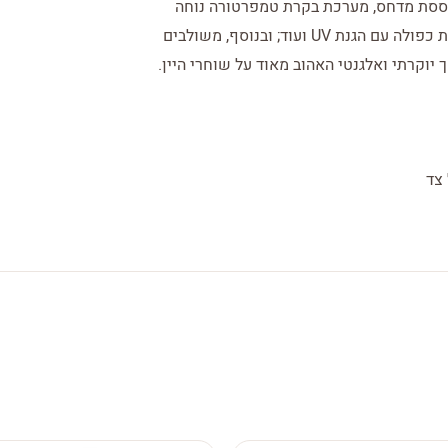
וססת מדחס, מערכת בקרת טמפרטורה נוחה
לשימוש בחזית הדלת, מדף תצוגה ל- 3 בקבוקים, זכוכית כפולה עם הגנת UV ועוד; ובנוסף, משולבים
 יוקרתי ואלגנטי האהוב מאוד על שוחרי היין.