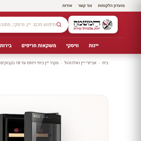
מועדון הלקוחות
·
צור קשר
·
אודות
יינות
וויסקי
משקאות חריפים
בירות,
בית
›
אביזרי יין ואלכוהול
›
מקרר יין ביתי וינופו עד 18 בקבוקים עם מדפי עץ CH-53FD2
יקב ירושלים
כל
היינו
ת
10%