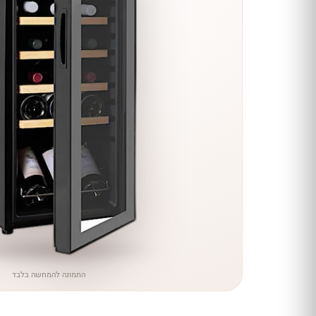
הנחה
כל יינות
היקב —
עכשיו
ב-10%
הנחה
לכל יינות יקב ירושלים ←
התמונה להמחשה בלבד