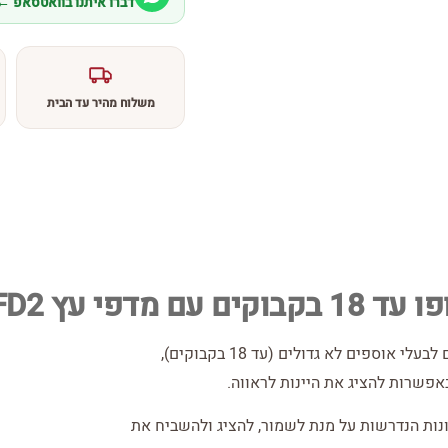
דברו איתנו בוואטסאפ ←
משלוח מהיר עד הבית
 עץ CH-53FD2
בדומה לדגם CH-53FD1, מתאפיין מקרר יין זה המתאים לבעלי אוספים לא גדולים (עד 18 בקבוקים),
פשרות להציג את היינות לראווה.
ש CH-53FD2 יש את כל התכונות הנדרשות על מנת לשמור, להציג ולהשביח את