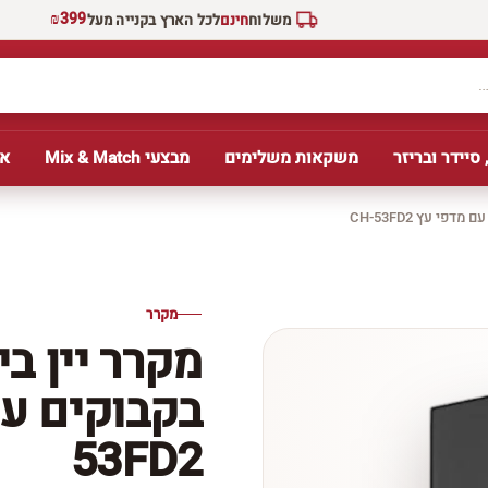
₪399
משלוח
חינם
לכל הארץ בקנייה מעל
 סיידר ובריזר
משקאות משלימים
מבצעי Mix & Match
אב
מקרר
53FD2