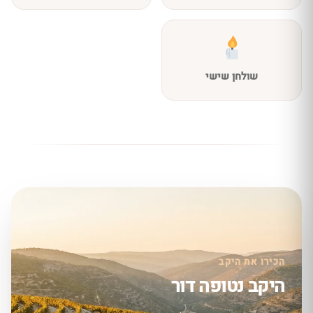
שולחן שישי
הכירו את היקב
היקב נטופה דור