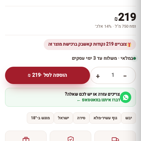
219
₪
נפח 750 מ''ל · 14% אלכ׳
צוברים 219 נקודות קאשבק ברכישת מוצר זה
במלאי · משלוח עד 3 ימי עסקים
1
הוספה לסל ·
219
₪
+
−
צריכים עזרה או יש לכם שאלה?
דברו איתנו בוואטסאפ ←
יבש
גוף עשיר-מלא
סירה
ישראל
מוגש ב-18°