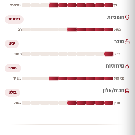
רך
עוצמתי
חומציות
בינונית
מעט
רב
סוכר
יבש
יבש
מתוק
פירותיות
עשיר
מאופק
עשיר
חבית/אלון
בולט
עדין
עמוק