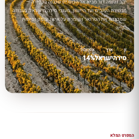
יקב נטופה דור מביא אל הכוס יין שנבנה בקפידה —
מבחירת הענבים ועד היישון. מענבי סירה מישראל, בעבודה
שמכבדת את הטרואר ושומרת על איזון, עומק וסיומת
נקייה.
זן
ארץ
אלכוהול
סירה
ישראל
14%
המפרט המלא