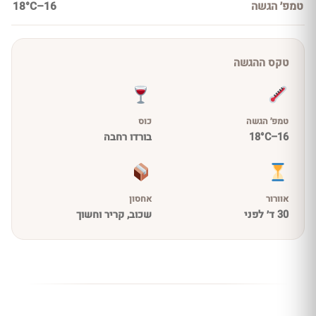
טמפ׳ הגשה
16–18°C
טקס ההגשה
טמפ׳ הגשה
כוס
16–18°C
בורדו רחבה
אוורור
אחסון
30 ד׳ לפני
שכוב, קריר וחשוך