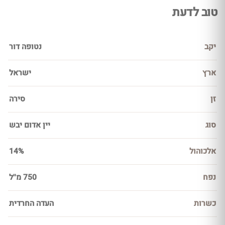
טוב לדעת
יקב
נטופה דור
ארץ
ישראל
זן
סירה
סוג
יין אדום יבש
אלכוהול
14%
נפח
750 מ''ל
כשרות
העדה החרדית