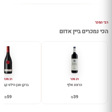
רבי המכר
הכי נמכרים ביין אדום
רב מכר
רב מכר
הרצוג אלף
ברקן סבן הילס קברנה 
₪59
₪39