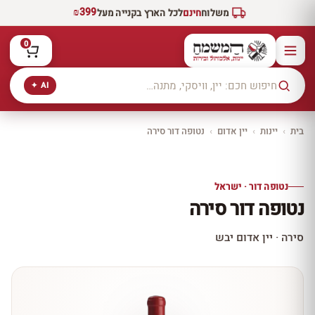
₪399
משלוח
חינם
לכל הארץ בקנייה מעל
0
AI ✦
בית
›
יינות
›
יין אדום
›
נטופה דור סירה
יקב ירושלים
כל היינות
10% הנחה
נטופה דור · ישראל
כל יינות היקב —
נטופה דור סירה
עכשיו ב-10% הנחה
לכל יינות יקב ירושלים ←
סירה · יין אדום יבש