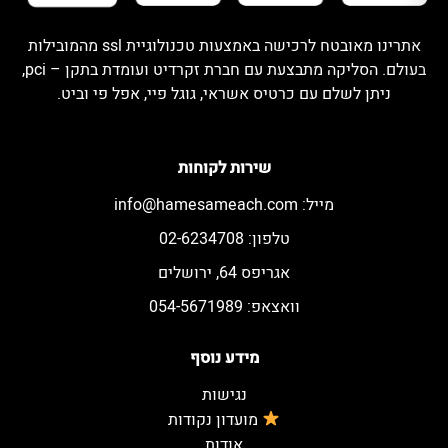
אתרינו מאובטח לרכישה באמצעות טכנולוגיית ssl מהמובילות
בעולם. הסליקה מתבצעת עם חברת זקרדיט ועומדת בתקן – pci,
ניתן לשלם עם כרטיס אשראי, גוגל פיי, אפל פי וביט.
שירות לקוחות
מייל:
info@hamesameach.com
טלפון: 02-6234708
אגריפס 64, ירושלים
וואצאפ: 054-5671989
מידע נוסף
נגישות
מועדון נקודות
אודות