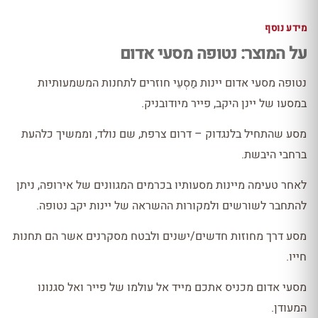
מידע נוסף
על המוצר: נטופה מסעי אדום
נטופה מסעי אדום יינות מַסְעֵי חוזרים לתחנות המשמעותיות
במסעו של יינן היקב, פייר מיודובניק.
מסע שהתחיל בלנגדוק – דרום צרפת, שם נולד, וממשיך כלהעת
ברחבי היבשת.
לאחר טעימה מיינות מסעותיו בכרמים המגוונים של אירופה, ניתן
להתחבר לשורשים ולמקורות ההשראה של יינות יקב נטופה.
מסע דרך מחוזות חדשים/ישנים ולבטח מסקרנים אשר הם תחנות
חייו.
מסעי אדום מכניס אתכם מייד אל עולמו של פייר ואל סגנונו
המעודן.