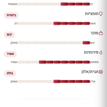
רך
עוצמתי
חומציות
בינונית
מעט
רב
סוכר
יבש
יבש
מתוק
פירותיות
עשיר
מאופק
עשיר
חבית/אלון
בולט
עדין
עמוק