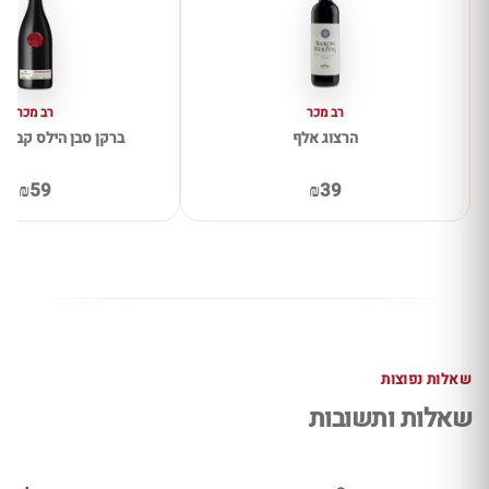
רב מכר
רב מכר
הרצוג אלף
ברקן סבן הילס קברנה 
₪59
₪39
שאלות נפוצות
שאלות ותשובות