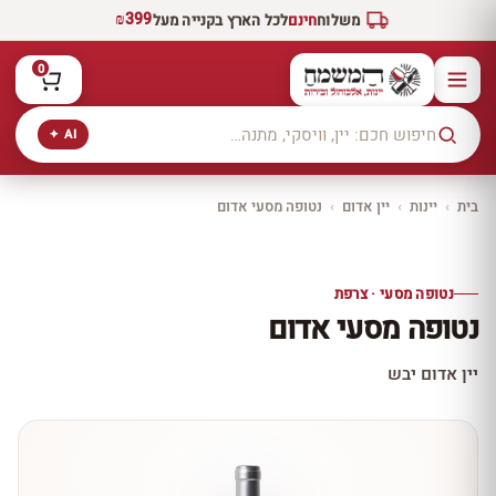
₪399
משלוח
חינם
לכל הארץ בקנייה מעל
0
AI ✦
בית
›
יינות
›
יין אדום
›
נטופה מסעי אדום
יקב ירושלים
כל היינות
10% הנחה
נטופה מסעי · צרפת
כל יינות היקב —
נטופה מסעי אדום
עכשיו ב-10% הנחה
לכל יינות יקב ירושלים ←
יין אדום יבש