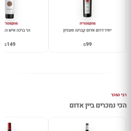
מהקטגוריה
מהקטגוריה
יתיר דרום אדום קברנה סובניון
הר ברכה איש הרים
₪149
₪99
רבי המכר
הכי נמכרים ביין אדום