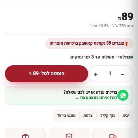
89
₪
נפח 750 מ''ל · 13.5% אלכ׳
צוברים 89 נקודות קאשבק ברכישת מוצר זה
במלאי · משלוח עד 3 ימי עסקים
1
הוספה לסל ·
89
₪
+
−
צריכים עזרה או יש לכם שאלה?
דברו איתנו בוואטסאפ ←
יבש
גוף קליל
צרפת
מוגש ב-18°