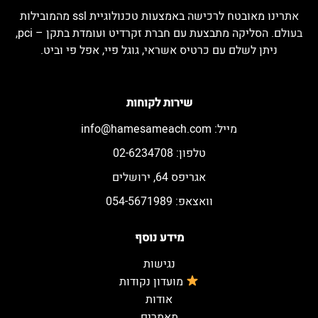
אתרינו מאובטח לרכישה באמצעות טכנולוגיית ssl מהמובילות
בעולם. הסליקה מתבצעת עם חברת זקרדיט ועומדת בתקן – pci,
ניתן לשלם עם כרטיס אשראי, גוגל פיי, אפל פי וביט.
שירות לקוחות
מייל:
info@hamesameach.com
טלפון: 02-6234708
אגריפס 64, ירושלים
וואצאפ: 054-5671989
מידע נוסף
נגישות
מועדון נקודות
אודות
מאמרים