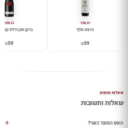
רב מכר
רב מכר
הרצוג אלף
ברקן סבן הילס קברנה 
₪59
₪39
שאלות נפוצות
שאלות ותשובות
האם המוצר כשר?