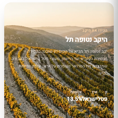
הכירו את היקב
היקב נטופה תל
יקב נטופה תל מביא אל הכוס יין שנבנה בקפידה —
מבחירת הענבים ועד היישון. מענבי פטל מישראל, בעבודה
שמכבדת את הטרואר ושומרת על איזון, עומק וסיומת
נקייה.
זן
ארץ
אלכוהול
פטל
ישראל
13.5%