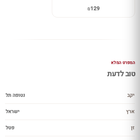
₪129
המפרט המלא
טוב לדעת
יקב
נטופה תל
ארץ
ישראל
זן
פטל