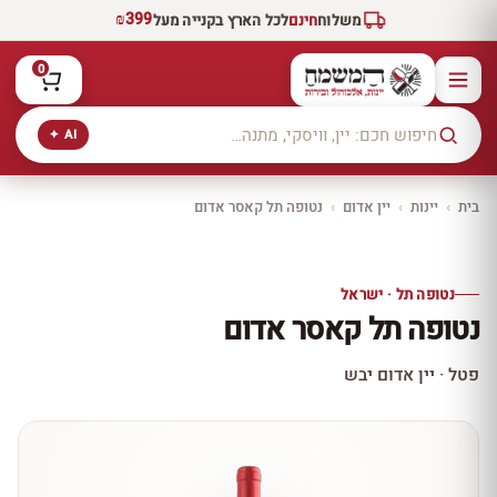
₪399
משלוח
חינם
לכל הארץ בקנייה מעל
0
AI ✦
בית
›
יינות
›
יין אדום
›
נטופה תל קאסר אדום
יקב ירושלים
כל היינות
10% הנחה
נטופה תל · ישראל
כל יינות היקב —
נטופה תל קאסר אדום
עכשיו ב-10% הנחה
לכל יינות יקב ירושלים ←
פטל · יין אדום יבש