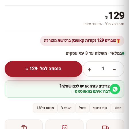
129
₪
נפח 750 מ''ל · 13.5% אלכ׳
צוברים 129 נקודות קאשבק ברכישת מוצר זה
במלאי · משלוח עד 3 ימי עסקים
1
הוספה לסל ·
129
₪
+
−
צריכים עזרה או יש לכם שאלה?
דברו איתנו בוואטסאפ ←
יבש
גוף בינוני
פטל
ישראל
מוגש ב-18°