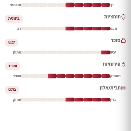
רך
עוצמתי
חומציות
בינונית
מעט
רב
סוכר
יבש
יבש
מתוק
פירותיות
עשיר
מאופק
עשיר
חבית/אלון
בולט
עדין
עמוק