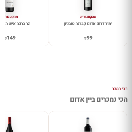
מהקטגוריה
מהקטגוריה
יתיר דרום אדום קברנה סובניון
הר ברכה איש הרים
₪149
₪99
רבי המכר
הכי נמכרים ביין אדום