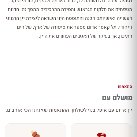
נטופה. עם הרבה תשומת לב, כבוד לאדמה ולגפנים, כורמי היקב
מטפחים את חלקות הגראנש והסירה המרכיבים ממסך זה. חדוות
העשייה ואישיותם הכנה והתוססת היוו השראה ליצירת יין הרמוני
וייחודי. תל קאסר אדום מספר את סיפורה של ארץ, של הים
התיכון, אך בעיקר של האנשים העושים את היין.
התאמות
מושלם עם
יין אדום עם אופי, בנוי לשולחן. ההתאמות שאנחנו הכי אוהבים: