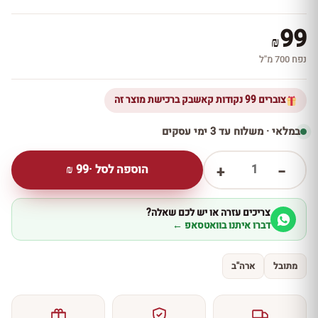
99
₪
נפח 700 מ''ל
צוברים 99 נקודות קאשבק ברכישת מוצר זה
במלאי · משלוח עד 3 ימי עסקים
1
הוספה לסל ·
99
₪
+
−
צריכים עזרה או יש לכם שאלה?
דברו איתנו בוואטסאפ ←
מתובל
ארה''ב