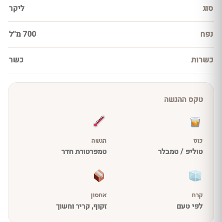
סוג
ליקר
נפח
700 מ''ל
כשרות
כשר
טקס ההגשה
כוס
הגשה
טוליפ / טמבלר
טמפרטורת חדר
קרח
אחסון
לפי טעם
זקוף, קריר וחשוך