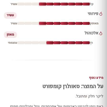
קל
עשיר
פירותי
עשיר
מאופק
עשיר
אלכוהול
מאוזן
רך
עוצמתי
מידע נוסף
על המוצר: סאות'רן קומפורט
ליקר חלק ומתובל.
באף ניתן להבחין בארומות של אפרסקים, וניל ותבלינים חמים