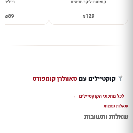
קואנטרו ליקר תפוזים
בייליס
₪89
₪129
וויסקי סמאש עם
בורבון וסאות'רן
קומפורט –
אפרול שפריץ
קמפרי שפרי
קוקטייל נענע
אפרסק ואגסים
אשכולית ורו
ולימון
מרענן
למרירות קיצ
קוקטיילים עם
סאות'רן קומפורט
למתכון ←
למתכון ←
למתכון ←
לכל מתכוני הקוקטיילים ←
שאלות נפוצות
שאלות ותשובות