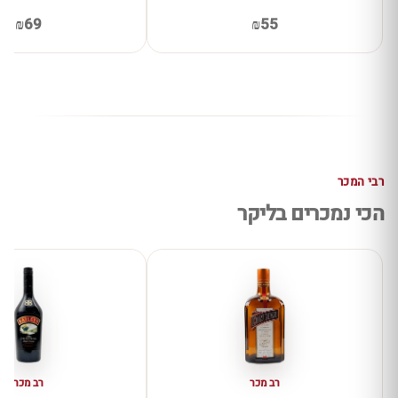
₪69
₪55
רבי המכר
הכי נמכרים בליקר
רב מכר
רב מכר