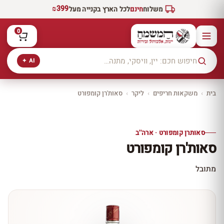
₪399
משלוח
חינם
לכל הארץ בקנייה מעל
0
AI ✦
בית
›
משקאות חריפים
›
ליקר
›
סאות'רן קומפורט
יקב ירושלים
כל היינות
10% הנחה
סאותרן קומפורט · ארה''ב
כל יינות היקב —
סאות'רן קומפורט
עכשיו ב-10% הנחה
לכל יינות יקב ירושלים ←
מתובל