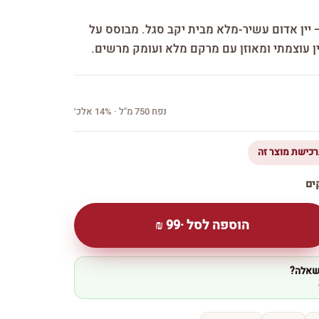
א מסונן — יין אדום עשיר-מלא מבית יקב סגל. מבוסס על
יין עוצמתי ומאוזן עם מרקם מלא ועומק מרשים.
נפח 750 מ''ל · 14% אלכ׳
הוספה לסל ·
99
₪
 שאלה?