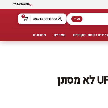
02-6234708
0
התחברות / הרשמה
AI ✦
יזרים כוסות ומקררים
מארזים
מתכונים