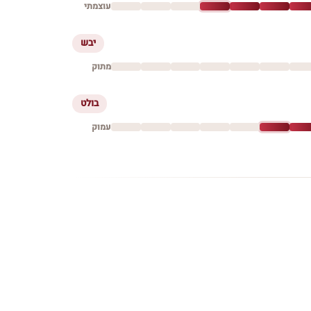
עוצמתי
יבש
מתוק
בולט
עמוק