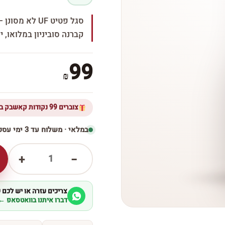
סגל פטיט UF ל
קברנה סוביניון במלואו, 
99
₪
צוברים 99 נקודות קאשבק ברכישת מוצר זה
במלאי · משלוח עד 3 ימי עסקים
1
+
−
צריכים עזרה או יש לכם
דברו איתנו בוואטסאפ ←