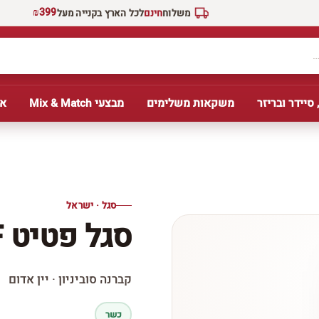
₪399
משלוח
חינם
לכל הארץ בקנייה מעל
 סיידר ובריזר
משקאות משלימים
מבצעי Mix & Match
אב
סגל · ישראל
סגל פטיט UF לא מסונן
קברנה סוביניון · יין אדום
כשר