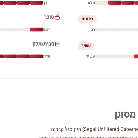
מלא
רך
סוכר
בינונית
רב
יבש
חבית/אלון
עשיר
עשיר
עדין
סגל פטיט UF קברנה סוביניון לא מסונן (Segal Unfiltered Cabernet Sauvignon) היין סגל קברנה