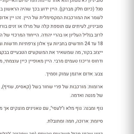
סוביניון לא מסונן הוא אחד מיינות הפרימיום האייקוניי
סגל (כיום חלק מברקן). היין ידוע בכך שהיה הראשון 
לשמר את המורכבות המקסימלית של היין. זהו יין אדום
סוביניון, לעיתים עם תוספת קלה של מרלו או זנים בור
לרוב בגליל העליון או בהרי יהודה. הייחוד המרכזי של 
18 עד 24 חודשים בחביות עץ אלון צרפתיות חדשות 
ייצוב בקור, מה שמשאיר את המשקעים הטבעיים בבקבוק
ודחוס וריכוז טעמים מרבי. היין מאופיין כיין עוצמתי, מ
צבע: אדום ארגמן עמוק וסמיך.
ארומות: מורכבות של פרי שחור בשל (קאסיס, שזיף), בש
של מנטה ואדמה.
גוף ומבנה: גוף מלא ו"לעסי", עם טאנינים מוצקים אך מא
סיומת: ארוכה, חמה ומתובלת.