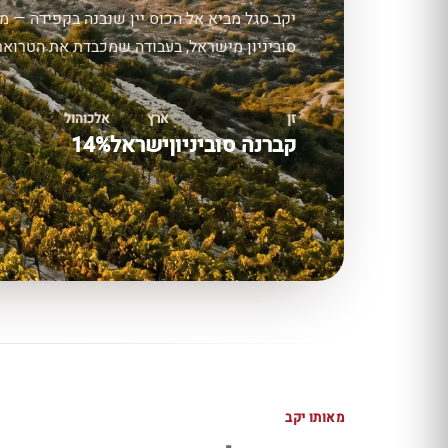
יקב סגל מביא אל הכוס יין שנבנה בקפידה — מב
סוביניון מישראל, בעבודה שמכבדת את הטרואר ו
זן
ארץ
אלכוהול
קברנה סוביניון
ישראל
14%
מאותו יקב