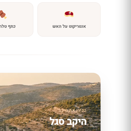
אנטריקוט על האש
כתף טלה 
הכירו את היקב
היקב סגל