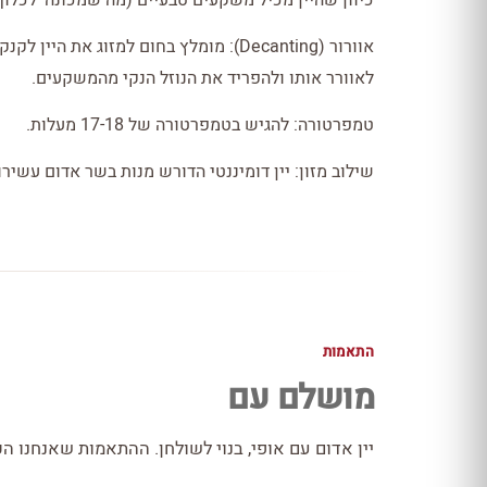
כיוון שהיין מכיל משקעים טבעיים (מה שמכונה 'לכלוך 
אוורור (Decanting): מומלץ בחום למזוג את
לאוורר אותו ולהפריד את הנוזל הנקי מהמשקעים.
טמפרטורה: להגיש בטמפרטורה של 17-18 מעלות.
שילוב מזון: יין דומיננטי הדורש מנות בשר אדום עשירו
התאמות
מושלם עם
יין אדום עם אופי, בנוי לשולחן. ההתאמות שאנחנו הכ