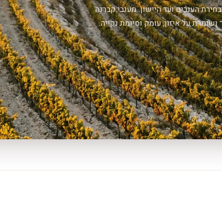
חירת הענבים ועד היישון. מענבי קברנה
שומרת על איזון, עומק וסיומת נקייה.