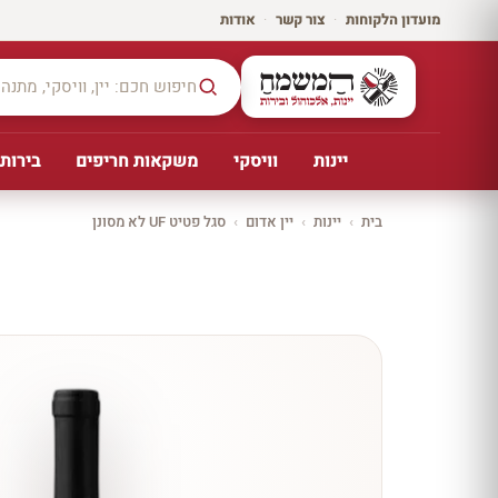
מועדון הלקוחות
·
צור קשר
·
אודות
יינות
וויסקי
משקאות חריפים
בירות,
בית
›
יינות
›
יין אדום
›
סגל פטיט UF לא מסונן
יקב ירושלים
כל
היינו
ת
10%