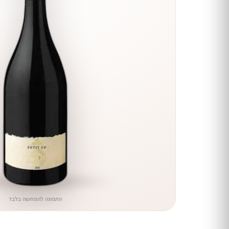
הנחה
כל יינות
היקב —
עכשיו
ב-10%
הנחה
לכל יינות יקב ירושלים ←
התמונה להמחשה בלבד