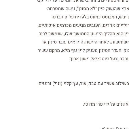
ם וההיסטוריים ביותר בישראל, המיוצר על ידי יקבי
בארץ שהושק כיין "לא מסונן", גישה שמטרתה
 יבש, המבוסס כמעט בלעדית על זן קברנה
דולזיים אחרים. הענבים מגיעים מכרמים איכותיים,
היין הוא תהליך היישון הממושך שלו, שנמשך לרוב
ומשומשות. לאחר היישון, היין אינו עובר סינון או
. העדר הסינון מעניק ליין גוף מלא, מרקם עשיר
ורכב ובעל פוטנציאל יישון ארוך:
ילוב עשיר עם טבק, עור, עץ קלוי (וניל) ורמזים
וזנים על ידי פרי מרוכז.