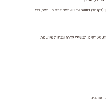
נעים'), מומלץ:
 היין לקנקן (דקנטר) כשעה עד שעתיים לפני השתייה, כדי
ת, סטייקים, תבשילי קדרה וגבינות מיושנות.
י אוהבים: