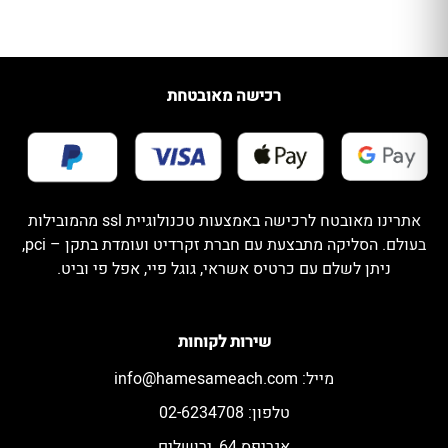
רכישה מאובטחת
אתרינו מאובטח לרכישה באמצעות טכנולוגיית ssl מהמובילות
בעולם. הסליקה מתבצעת עם חברת זקרדיט ועומדת בתקן – pci,
ניתן לשלם עם כרטיס אשראי, גוגל פיי, אפל פי וביט.
שירות לקוחות
מייל:
info@hamesameach.com
טלפון: 02-6234708
אגריפס 64, ירושלים