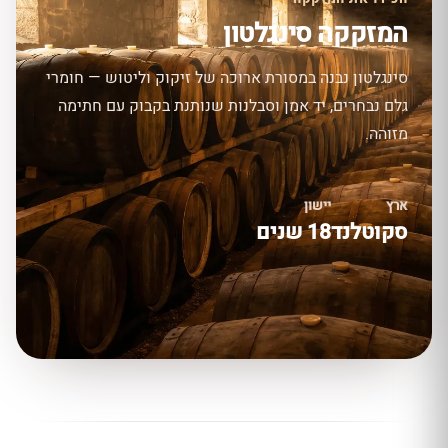
המזקקה סינגלטון
סינגלטון נבנה במסורת ארוכה של זיקוק וליטוש — חומרי
גלם נבחרים, יד אמן וסבלנות שנותנת בקבוק עם חתימה
מזוהה.
ארץ
יישון
סקוטלנד
18 שנים