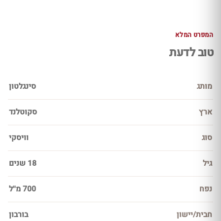
המפרט המלא
טוב לדעת
מותג
סינגלטון
ארץ
סקוטלנד
סוג
וויסקי
גיל
18 שנים
נפח
700 מ''ל
חבית/יישון
בורבון