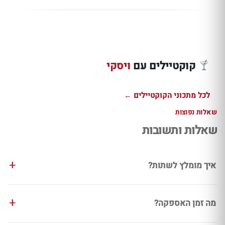
מוקה חמה עם
בורבון בונדד,
שוט דובדבן
קואנטרו ושוקולד
טודי וויסקי מעושן
שוקולד עם ג
מריר
עם דרמבוי וג׳ינג׳ר
דניאלס בונד
קוקטיילים עם
ויסקי
למתכון ←
למתכון ←
למתכון ←
לכל מתכוני הקוקטיילים ←
שאלות נפוצות
שאלות ותשובות
איך מומלץ לשתות?
מה זמן האספקה?