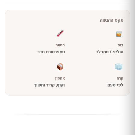
טקס ההגשה
כוס
הגשה
טוליפ / טמבלר
טמפרטורת חדר
קרח
אחסון
לפי טעם
זקוף, קריר וחשוך