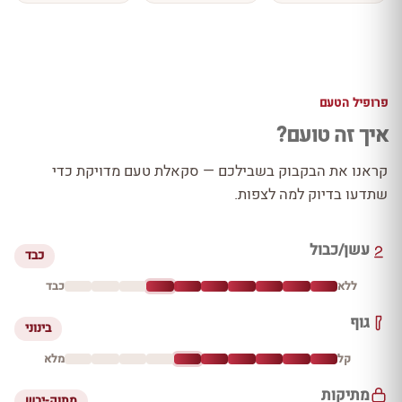
פרופיל הטעם
איך זה טועם?
קראנו את הבקבוק בשבילכם — סקאלת טעם מדויקת כדי
שתדעו בדיוק למה לצפות.
עשן/כבול
כבד
ללא
כבד
גוף
בינוני
קל
מלא
מתיקות
מתוק-יבש