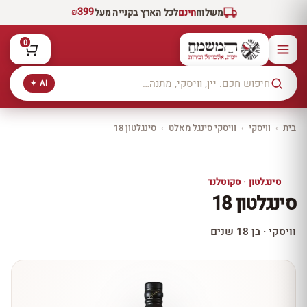
₪399
משלוח
חינם
לכל הארץ בקנייה מעל
0
AI ✦
בית
›
וויסקי
›
וויסקי סינגל מאלט
›
סינגלטון 18
יקב ירושלים
כל היינות
10% הנחה
סינגלטון · סקוטלנד
כל יינות היקב —
סינגלטון 18
עכשיו ב-10% הנחה
לכל יינות יקב ירושלים ←
וויסקי · בן 18 שנים