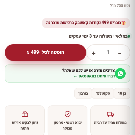
נפח 700 מ''ל
צוברים 499 נקודות קאשבק ברכישת מוצר זה
במלאי · משלוח עד 3 ימי עסקים
1
הוספה לסל ·
499
₪
+
−
צריכים עזרה או יש לכם שאלה?
דברו איתנו בוואטסאפ ←
בן 18
סקוטלנד
בורבון
משלוח מהיר עד הבית
יבוא רשמי · אחסון
ניתן לבקש אריזת
מבוקר
מתנה