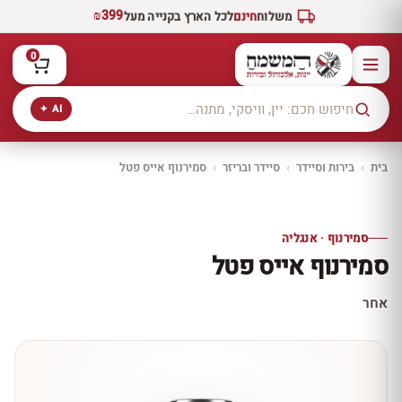
₪399
משלוח
חינם
לכל הארץ בקנייה מעל
0
AI ✦
בית
›
בירות וסיידר
›
סיידר ובריזר
›
סמירנוף אייס פטל
יקב ירושלים
כל היינות
10% הנחה
סמירנוף · אנגליה
כל יינות היקב —
סמירנוף אייס פטל
עכשיו ב-10% הנחה
לכל יינות יקב ירושלים ←
אחר