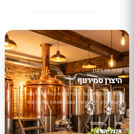
הכירו את היצרן
היצרן סמירנוף
סמירנוף מקפידה על חומרי גלם איכותיים ועל מסורת
בישול בירה — לתוצאה רעננה, מאוזנת ומלאת אופי.
ארץ
אלכוהול
אנגליה
4%