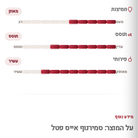
חמיצות
מאוזן
מעט
רב
תוסס
תוסס
עדין
תוסס
פירותי
עשיר
מאופק
עשיר
מידע נוסף
על המוצר: סמירנוף אייס פטל