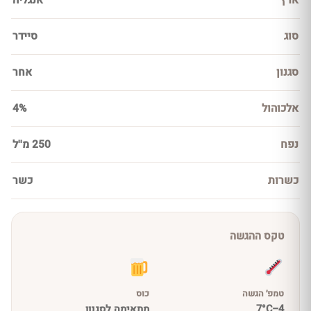
ארץ
אנגליה
סוג
סיידר
סגנון
אחר
אלכוהול
4%
נפח
250 מ''ל
כשרות
כשר
טקס ההגשה
טמפ׳ הגשה
כוס
4–7°C
מתאימה לסגנון