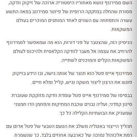
השם סמירנוף נושא מאחוריו היסטוריה ארוכה של זיקוק וודקה,
מסורת שהחלה במזקקה הרוסית של פיוטר סמירנוב במאה התשע
עשרה והתפתחה עם השנים לאחד המותגים המוכרים בעולם
המשקאות.
הניסיון הזה, שהצטבר על פני דורות, הוא מה שמאפשר לסמירנוף
להרחיב את עצמה אל מעבר לוודקה הקלאסית ולהיכנס לעולם
המשקאות הקלים והמוכנים לשתייה.
סמירנוף אייס פטל הוא תוצר של אותה גישה, ובו הידע בזיקוק
פוגש את הרצון ליצור משקה נגיש, קליל ומלא חיים.
בבסיסו של סמירנוף אייס פטל עומדת וודקה מזוקקת שעוברת
סינון קפדני, ועליה נבנים שכבת המתיקות והפחמן הדו חמצני
שמעניק את הבועתיות הקלילה כל כך.
תהליך הייצור באנגליה משלב את הטעם הטבעי של פטל אדום עם
רמת אלכוהול נמוכה של כארבעה אחוזים בלבד, כך שנשמרת