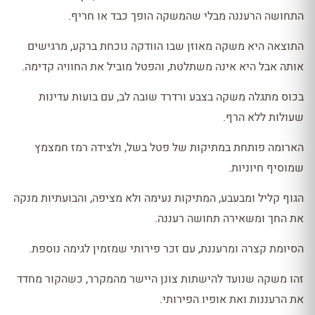
התחושה הרעננה מבלי שהמשקה הופך כבד או חריף.
התוצאה היא משקה מאוזן שבו הוודקה נוכחת ברקע, מרגישים
אותה אבל היא אינה משתלטת, והפטל מוביל את החוויה קדימה.
בכוס מתגלה משקה בצבע ורדרד שובה לב, עם בועות עדינות
שעולות ללא הרף.
הארומה פותחת במתיקות של פטל בשל, ולצידה רמז חמצמץ
שמוסיף חיוניות.
הגוף קליל ומבעבע, המתיקות נעימה ולא מציפה, והבועתיות מנקה
את החך ומשאירה תחושה רעננה.
הסיומת קצרה ומרעננת, עם זכר פירותי שמזמין לגימה נוספת.
זהו משקה שנועד להישתות צונן היישר מהמקרר, כשהקור מחדד
את הרעננות ואת אופיו הפירותי.