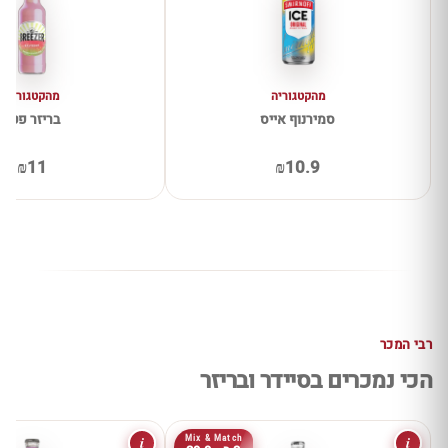
מהקטגוריה
מהקטגוריה
סמירנוף אייס
בריזר פטל
₪11
₪10.9
רבי המכר
הכי נמכרים בסיידר ובריזר
i
i
Mix & Match