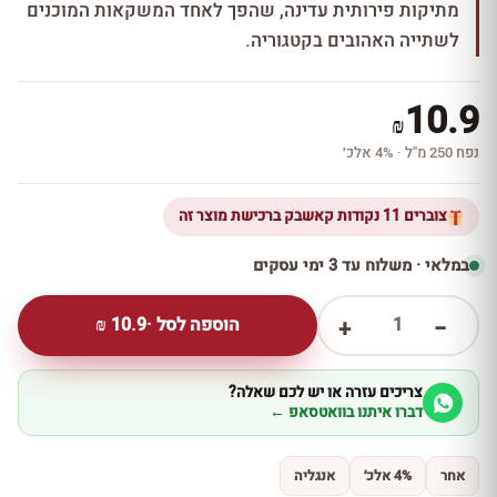
מתיקות פירותית עדינה, שהפך לאחד המשקאות המוכנים
לשתייה האהובים בקטגוריה.
10.9
₪
נפח 250 מ''ל · 4% אלכ׳
צוברים 11 נקודות קאשבק ברכישת מוצר זה
במלאי · משלוח עד 3 ימי עסקים
1
הוספה לסל ·
10.9
₪
+
−
צריכים עזרה או יש לכם שאלה?
דברו איתנו בוואטסאפ ←
אחר
4% אלכ׳
אנגליה