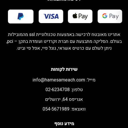
אתרינו מאובטח לרכישה באמצעות טכנולוגיית ssl מהמובילות
בעולם. הסליקה מתבצעת עם חברת זקרדיט ועומדת בתקן – pci,
ניתן לשלם עם כרטיס אשראי, גוגל פיי, אפל פי וביט.
שירות לקוחות
מייל:
info@hamesameach.com
טלפון: 02-6234708
אגריפס 64, ירושלים
וואצאפ: 054-5671989
מידע נוסף