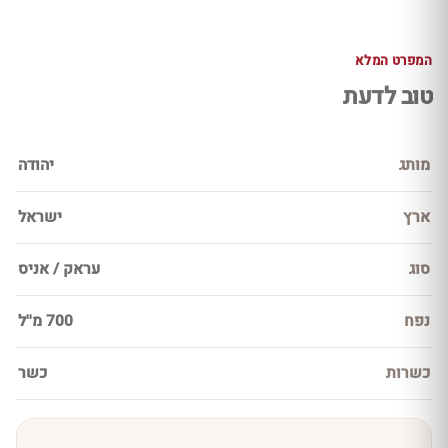
המפרט המלא
טוב לדעת
מותג
יהודה
ארץ
ישראל
סוג
עראק / אניס
נפח
700 מ''ל
כשרות
כשר