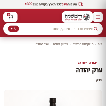
₪399
משלוח
חינם
לכל הארץ בקנייה מעל
0
AI ✦
בית
›
משקאות חריפים
›
עראק ואניס
›
ערק יהודה
יקב ירושלים
כל היינות
10% הנחה
יהודה · ישראל
כל יינות היקב —
ערק יהודה
עכשיו ב-10% הנחה
לכל יינות יקב ירושלים ←
ערק