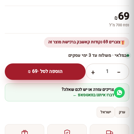
69
₪
נפח 700 מ''ל
צוברים 69 נקודות קאשבק ברכישת מוצר זה
במלאי · משלוח עד 3 ימי עסקים
1
הוספה לסל ·
69
₪
+
−
צריכים עזרה או יש לכם שאלה?
דברו איתנו בוואטסאפ ←
ערק
ישראל