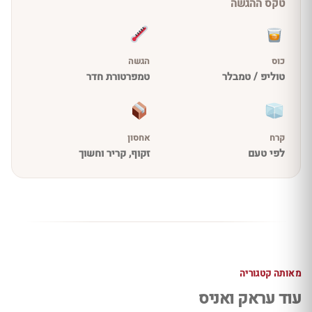
טקס ההגשה
כוס
הגשה
טוליפ / טמבלר
טמפרטורת חדר
קרח
אחסון
לפי טעם
זקוף, קריר וחשוך
מאותה קטגוריה
עוד עראק ואניס