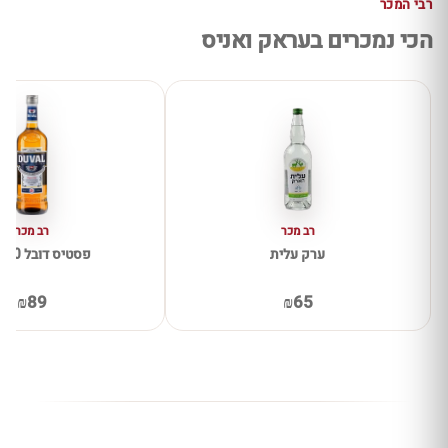
רבי המכר
הכי נמכרים בעראק ואניס
רב מכר
רב מכר
ערק עלית
פסטיס דובל 700מייל
₪89
₪65