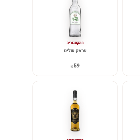
מהקטגוריה
עראק שליט
₪59