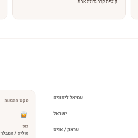
קוביית קרח גדולה אחת
עמיאל לימונים
טקס ההגשה
ישראל
כוס
עראק / אניס
טוליפ / טמבלר