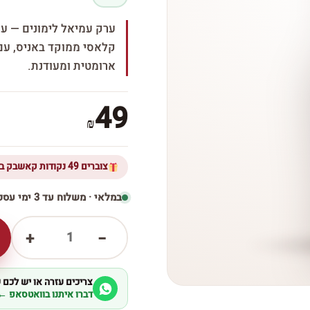
ערק עמיאל לימונים — ער
קלאסי ממוקד באניס, עם א
ארומטית ומעודנת.
49
₪
צוברים 49 נקודות קאשבק ברכישת מוצר זה
במלאי · משלוח עד 3 ימי עסקים
1
+
−
צריכים עזרה או יש לכם
דברו איתנו בוואטסאפ ←