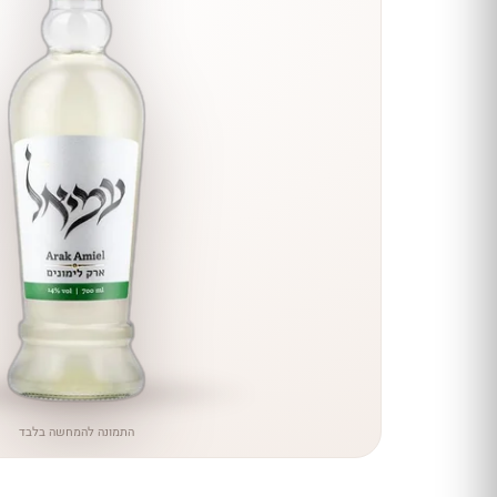
הנחה
כל יינות
היקב —
עכשיו
ב-10%
הנחה
לכל יינות יקב ירושלים ←
התמונה להמחשה בלבד