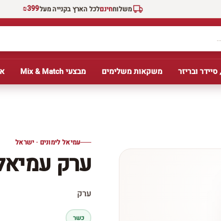
₪399
משלוח
חינם
לכל הארץ בקנייה מעל
 סיידר ובריזר
משקאות משלימים
מבצעי Mix & Match
אב
עמיאל לימונים · ישראל
ערק עמיאל 
ערק
כשר