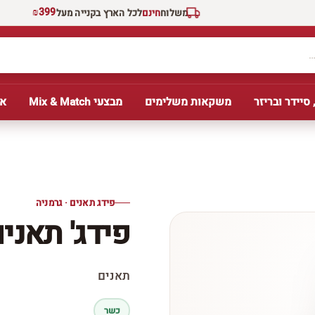
₪399
משלוח
חינם
לכל הארץ בקנייה מעל
 סיידר ובריזר
משקאות משלימים
מבצעי Mix & Match
אב
פידג תאנים · גרמניה
פידג' תאנים
תאנים
כשר