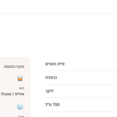
פידג תאנים
טקס ההגשה
גרמניה
כוס
ליקר
טוליפ / טמבלר
700 מ''ל
קרח