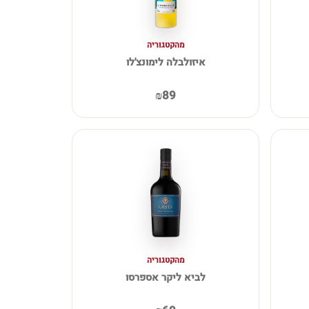
מהקטגוריה
איזולבלה לימונצ'לו
₪89
מהקטגוריה
לביא ליקר אספרסו