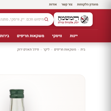
מועדון הלקוחות
·
צור קשר
·
אודות
יינות
וויסקי
משקאות חריפים
בירות,
בית
›
משקאות חריפים
›
ליקר
›
פידג' תאנים ירוק
יקב ירושלים
כל
היינו
ת
10%