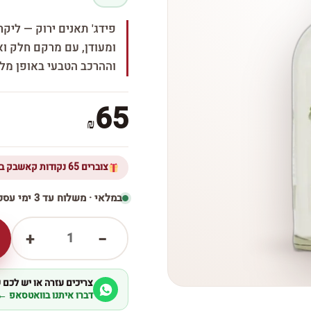
פידג' תאנים ירוק — ליקר
ומעודן, עם מרקם חלק וא
וההרכב הטבעי באופן מלט
65
₪
צוברים 65 נקודות קאשבק ברכישת מוצר זה
במלאי · משלוח עד 3 ימי עסקים
1
+
−
צריכים עזרה או יש לכם
דברו איתנו בוואטסאפ ←