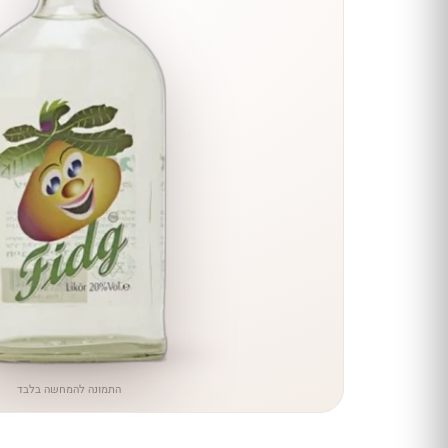
הנחה
כל יינות
היקב —
עכשיו
ב-10%
הנחה
לכל יינות יקב ירושלים ←
התמונה להמחשה בלבד