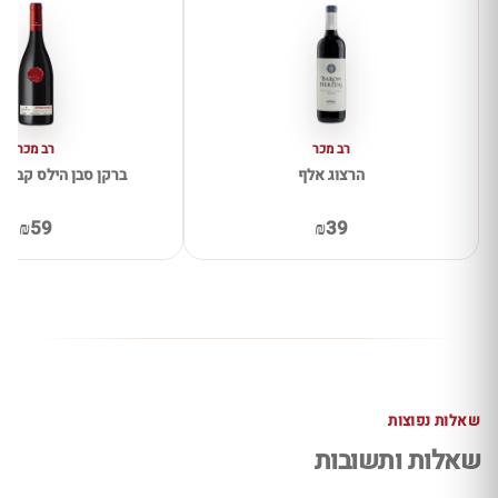
רב מכר
רב מכר
הרצוג אלף
ברקן סבן הילס קברנה 
₪59
₪39
שאלות נפוצות
שאלות ותשובות