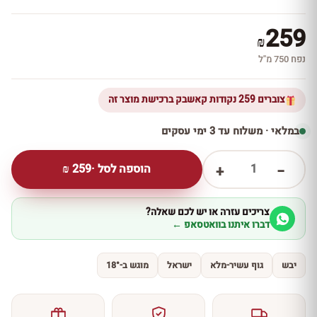
259
₪
נפח 750 מ''ל
צוברים 259 נקודות קאשבק ברכישת מוצר זה
במלאי · משלוח עד 3 ימי עסקים
1
הוספה לסל ·
259
₪
+
−
צריכים עזרה או יש לכם שאלה?
דברו איתנו בוואטסאפ ←
יבש
גוף עשיר-מלא
ישראל
מוגש ב-18°