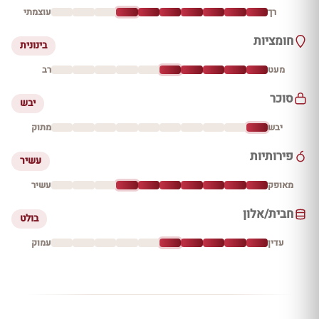
רך
עוצמתי
חומציות
בינונית
מעט
רב
סוכר
יבש
יבש
מתוק
פירותיות
עשיר
מאופק
עשיר
חבית/אלון
בולט
עדין
עמוק