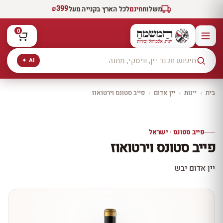
₪399
משלוח
חינם
לכל הארץ בקנייה מעל
0
AI ✦
בית
›
יינות
›
יין אדום
›
פייב סטונס וירטואוז
יקב ירושלים
כל היינות
10% הנחה
פייב סטונס · ישראל
כל יינות היקב —
פייב סטונס וירטואוז
עכשיו ב-10% הנחה
לכל יינות יקב ירושלים ←
יין אדום יבש