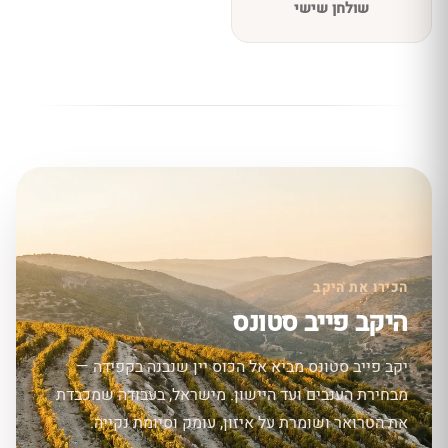
שולחן שישי
הכירו את היקב
היקב פייב סטונס
יקב פייב סטונס מביא אל הכוס יין שנבנה בקפידה —
מבחירת הענבים ועד היישון. מישראל, בעבודה שמכבדת
את הטרואר ושומרת על איזון, עומק וסיומת נקייה.