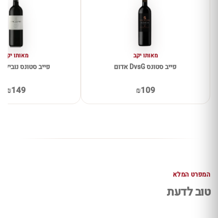
מאותו יקב
מאותו יקב
פייב סטונס DvsG אדום
פייב סטונס נוביליט
₪149
₪109
המפרט המלא
טוב לדעת