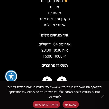
מועדון נקודות
אודות
מאמרים
תקנון ומדיניות אתר
איזורי משלוח
איך מגיעים אלינו
אגריפס 64, ירושלים
א-ה 8:30–20:30
ו'- 9:00–15:00
תשארו מחוברים
לידיעתך אנו משתמשים בקובצי Cookie כדי להבטיח שאנו נותנים לך את
החוויה הטובה ביותר באתר שלנו. שימוש באתר זה מהווה את הסכמתך
כל הזכויות שמורות למשקאות המשמח ©
לתנאי זה.
מאשר/ת
מדיניות הפרטיות
!
אזהרה:
צריכה מופרזת של אלכוהול מסכנת חיים ומזיקה לבריאות