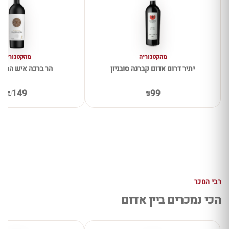
מהקטגוריה
מהקטגוריה
יתיר דרום אדום קברנה סובניון
הר ברכה איש הרים
₪149
₪99
רבי המכר
הכי נמכרים ביין אדום