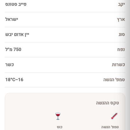
יקב
פייב סטונס
ארץ
ישראל
סוג
יין אדום יבש
נפח
750 מ''ל
כשרות
כשר
טמפ׳ הגשה
16–18°C
טקס ההגשה
טמפ׳ הגשה
כוס