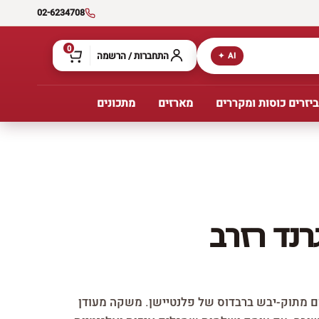
02-6234708
0
התחברות / הרשמה
AI ✦
יזרים כוסות ומקררים
מארזים
מתכונים
רנד רזרב
ום מתוק-יבש ברבדוס של פלנטיישן. משקה מעודן