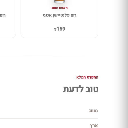
מאותו מותג
רום פלנטיישן אננס
רום פ
₪159
המפרט המלא
טוב לדעת
מותג
ארץ