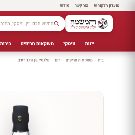
מועדון הלקוחות
·
צור קשר
·
אודות
יינות
וויסקי
משקאות חריפים
בירות,
בית
›
משקאות חריפים
›
רום
›
פלנטיישן גרנד רזרב
יקב ירושלים
כל
היינו
ת
10%