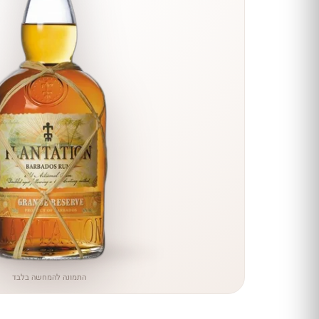
הנחה
כל יינות
היקב —
עכשיו
ב-10%
הנחה
לכל יינות יקב ירושלים ←
התמונה להמחשה בלבד