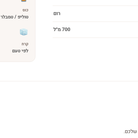
כוס
רום
טוליפ / טמבלר
700 מ''ל
קרח
לפי טעם
 שלכם.