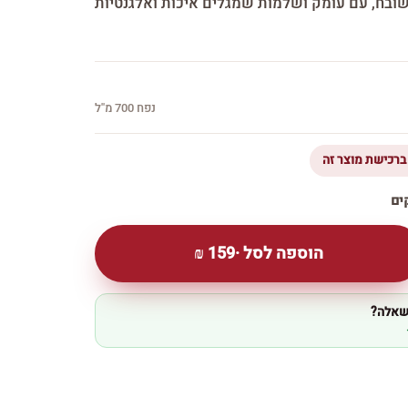
שובח, עם עומק ושלמות שמגלים איכות ואלגנטיות
נפח 700 מ''ל
הוספה לסל ·
159
₪
 שאלה?