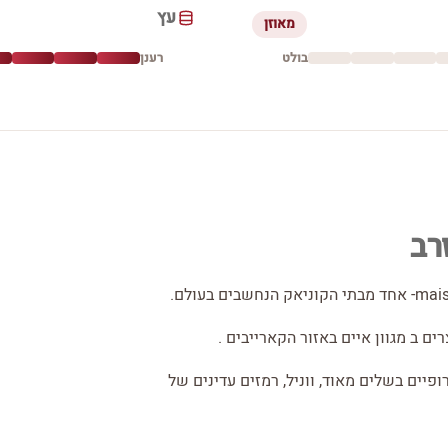
עץ
מאוזן
בולט
רענן
רב
ם ב מגוון איים באזור הקארייבים .
פיים בשלים מאוד, ווניל, רמזים עדינים של