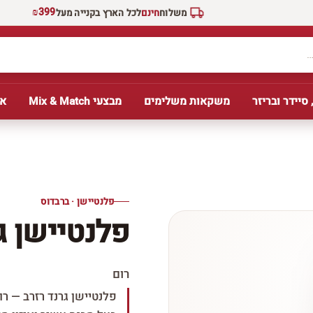
₪399
משלוח
חינם
לכל הארץ בקנייה מעל
 סיידר ובריזר
משקאות משלימים
מבצעי Mix & Match
אב
פלנטיישן · ברבדוס
פלנטיישן ג
רום
פלנטיישן גרנד רזרב — ר