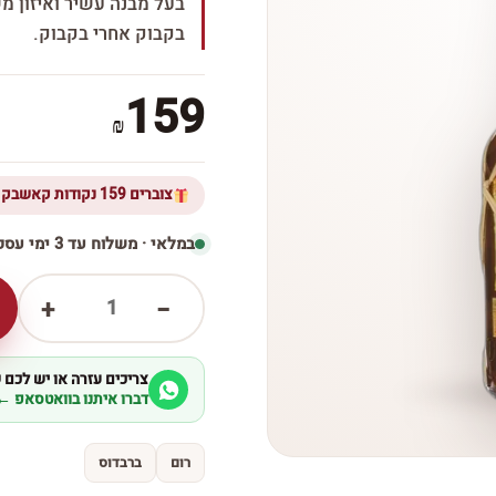
בעל מבנה עשיר ואיזון מ
בקבוק אחרי בקבוק.
159
₪
צוברים 159 נקודות קאשבק ברכישת מוצר זה
במלאי · משלוח עד 3 ימי עסקים
1
+
−
צריכים עזרה או יש לכם
דברו איתנו בוואטסאפ ←
רום
ברבדוס