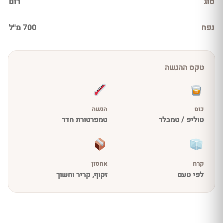
סוג
רום
נפח
700 מ''ל
טקס ההגשה
כוס
הגשה
טוליפ / טמבלר
טמפרטורת חדר
קרח
אחסון
לפי טעם
זקוף, קריר וחשוך