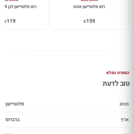
רום פלנטיישן אננס
רום פלנטיישן לבן PLANTATION
₪119
₪159
המפרט המלא
טוב לדעת
מותג
פלנטיישן
ארץ
ברבדוס