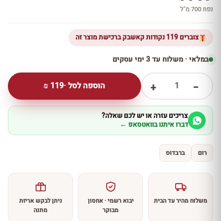
נפח 700 מ''ל
צוברים 119 נקודות קאשבק ברכישת מוצר זה
במלאי · משלוח עד 3 ימי עסקים
1
הוספה לסל ·
119
₪
+
−
צריכים עזרה או יש לכם שאלה?
דברו איתנו בוואטסאפ ←
רום
ברבדוס
משלוח מהיר עד הבית
יבוא רשמי · אחסון
ניתן לבקש אריזת
מבוקר
מתנה