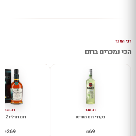
רבי המכר
הכי נמכרים ברום
רב מכר
רב מכר
בקרדי רום מוחיטו
רום דורליז 12 שנים
₪269
₪69