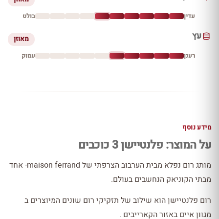
עדין
בולט
עץ
מאוזן
רענן
עמוק
מידע נוסף
על המוצר: פלנטיישן 3 כוכבים
מותג רום נפלא מבית הערבוב הצרפתי של maison ferrand- אחד
מבתי הקוניאק הנחשבים בעולם.
רום פלנטיישן הוא שילוב של תזקיקי רום שונים המיוצרים ב
מגוון איים באזור הקארייבים .