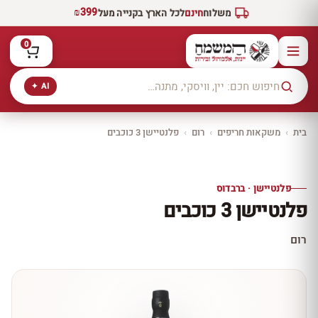
₪399
משלוח
חינם
לכל הארץ בקנייה מעל
0
AI ✦
בית
›
משקאות חריפים
›
רום
›
פלנטיישן 3 כוכבים
10% הנחה
יינות יקב תשבי
פלנטיישן · ברבדוס
גלו איכות ישראלית
ותיקה ומובילה מזכרון
פלנטיישן 3 כוכבים
יעקב
לכל יינות יקב תשבי ←
רום