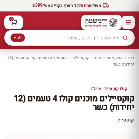
₪399
משלוח
חינם
לכל הארץ בקנייה מעל
0
AI ✦
בית
›
משקאות חריפים
›
קוקטיילים
›
קוקטיילים מוכנים קולו 4 טעמים (12
יחידות) כשר
יקב ירושלים
כל היינות
10% הנחה
קולו קוקטייל · ארה''ב
כל יינות היקב —
קוקטיילים מוכנים קולו 4 טעמים (12
עכשיו ב-10% הנחה
יחידות) כשר
לכל יינות יקב ירושלים ←
קוקטייל