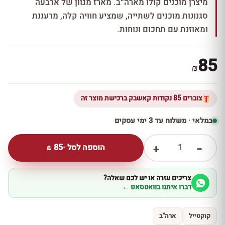
מיצרן מוכנים קולו מארה״ב. מארז מגוון של ארבעה
סגנונות מוכנים לשתייה, שמציע חוויה קלה, מרעננת
ומאוזנת עם תחכום ונוחות.
85
₪
צוברים 85 נקודות קאשבק ברכישת מוצר זה
במלאי · משלוח עד 3 ימי עסקים
1
הוספה לסל ·
85
₪
+
−
צריכים עזרה או יש לכם שאלה?
דברו איתנו בוואטסאפ ←
קוקטייל
ארה''ב