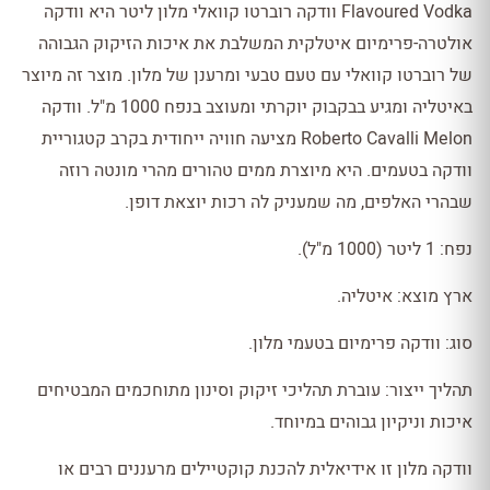
Flavoured Vodka וודקה רוברטו קוואלי מלון ליטר היא וודקה
אולטרה-פרימיום איטלקית המשלבת את איכות הזיקוק הגבוהה
של רוברטו קוואלי עם טעם טבעי ומרענן של מלון. מוצר זה מיוצר
באיטליה ומגיע בבקבוק יוקרתי ומעוצב בנפח 1000 מ"ל. וודקה
Roberto Cavalli Melon מציעה חוויה ייחודית בקרב קטגוריית
וודקה בטעמים. היא מיוצרת ממים טהורים מהרי מונטה רוזה
שבהרי האלפים, מה שמעניק לה רכות יוצאת דופן.
נפח: 1 ליטר (1000 מ"ל).
ארץ מוצא: איטליה.
סוג: וודקה פרימיום בטעמי מלון.
תהליך ייצור: עוברת תהליכי זיקוק וסינון מתוחכמים המבטיחים
איכות וניקיון גבוהים במיוחד.
וודקה מלון זו אידיאלית להכנת קוקטיילים מרעננים רבים או