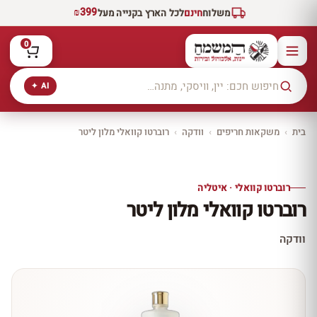
₪399
משלוח
חינם
לכל הארץ בקנייה מעל
0
AI ✦
בית
›
משקאות חריפים
›
וודקה
›
רוברטו קוואלי מלון ליטר
יקב ירושלים
כל היינות
10% הנחה
רוברטו קוואלי · איטליה
כל יינות היקב —
רוברטו קוואלי מלון ליטר
עכשיו ב-10% הנחה
לכל יינות יקב ירושלים ←
וודקה