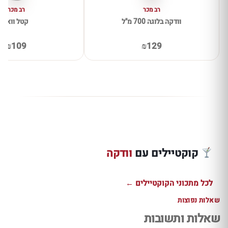
רב מכר
רב מכר
וודקה בלוגה 700 מ"ל
קטל וואן
₪109
₪129
קוקטייל וודקה
שוט אננס טרופי
ליצ'י תפוח קליל
וודקה אננס 
חזק עם וודקה ורום
ומרענן
אייס לקיץ צ
קוקטיילים עם
וודקה
למתכון ←
למתכון ←
למתכון ←
לכל מתכוני הקוקטיילים ←
שאלות נפוצות
שאלות ותשובות