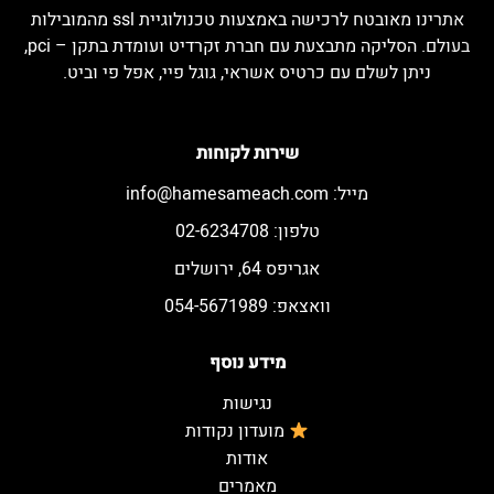
אתרינו מאובטח לרכישה באמצעות טכנולוגיית ssl מהמובילות
בעולם. הסליקה מתבצעת עם חברת זקרדיט ועומדת בתקן – pci,
ניתן לשלם עם כרטיס אשראי, גוגל פיי, אפל פי וביט.
שירות לקוחות
מייל:
info@hamesameach.com
טלפון: 02-6234708
אגריפס 64, ירושלים
וואצאפ: 054-5671989
מידע נוסף
נגישות
מועדון נקודות
אודות
מאמרים