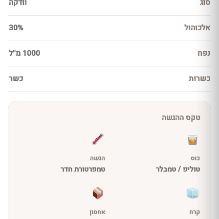
סוג
וודקה
אלכוהול
30%
נפח
1000 מ''ל
כשרות
כשר
טקס ההגשה
כוס
הגשה
טוליפ / טמבלר
טמפרטורת חדר
קרח
אחסון