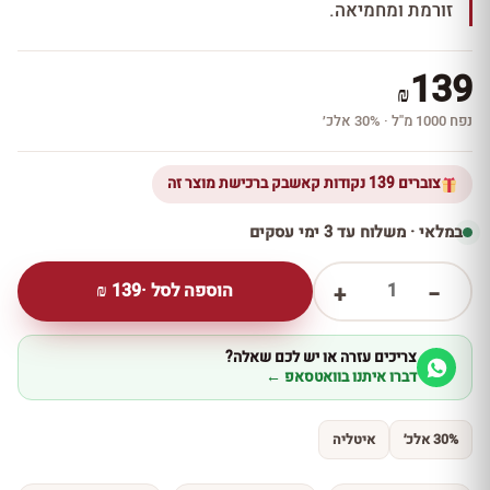
זורמת ומחמיאה.
139
₪
נפח 1000 מ''ל · 30% אלכ׳
צוברים 139 נקודות קאשבק ברכישת מוצר זה
במלאי · משלוח עד 3 ימי עסקים
1
הוספה לסל ·
139
₪
+
−
צריכים עזרה או יש לכם שאלה?
דברו איתנו בוואטסאפ ←
30% אלכ׳
איטליה