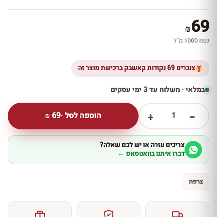
69
₪
נפח 1000 מ''ל
צוברים 69 נקודות קאשבק ברכישת מוצר זה
במלאי · משלוח עד 3 ימי עסקים
1
הוספה לסל ·
69
₪
+
−
צריכים עזרה או יש לכם שאלה?
דברו איתנו בוואטסאפ ←
צרפת