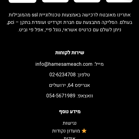
אתרינו מאובטח לרכישה באמצעות טכנולוגיית ssl מהמובילות
בעולם. הסליקה מתבצעת עם חברת זקרדיט ועומדת בתקן – pci,
ניתן לשלם עם כרטיס אשראי, גוגל פיי, אפל פי וביט.
שירות לקוחות
מייל:
info@hamesameach.com
טלפון: 02-6234708
אגריפס 64, ירושלים
וואצאפ: 054-5671989
מידע נוסף
נגישות
מועדון נקודות
אודות