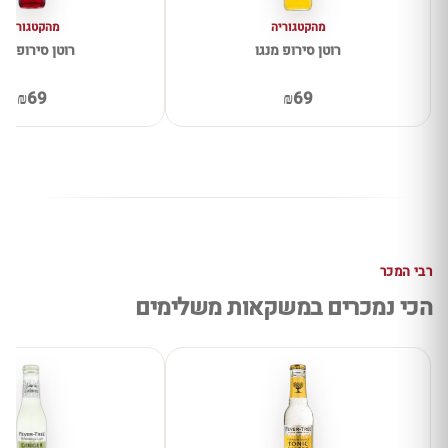
מהקטגוריה
מהקטגוריה
רוטן סירופ מנגו
רוטן סירופ פט
₪69
₪69
רבי המכר
הכי נמכרים במשקאות משלימים