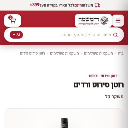
₪399
משלוח
חינם
לכל הארץ בקנייה מעל
0
AI ✦
בית
›
משקאות משלימים
›
משקאות משלימים
›
רוטן סירופ ורדים
יקב ירושלים
כל היינות
10% הנחה
רוטן סירופ · צרפת
כל יינות היקב —
רוטן סירופ ורדים
עכשיו ב-10% הנחה
לכל יינות יקב ירושלים ←
משקה קל