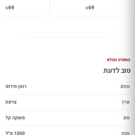
₪69
₪69
המפרט המלא
טוב לדעת
מותג
רוטן סירופ
ארץ
צרפת
סוג
משקה קל
נפח
1000 מ''ל