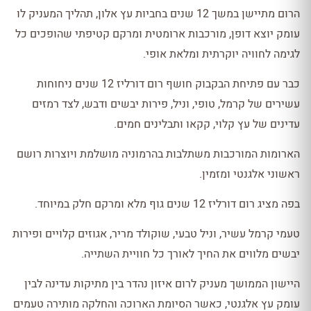
הרום מתיישן במשך 12 שנים בחביות עץ אלון, תהליך המעניק לו
עומק יוצא דופן, מורכבות ארומטית ומרקם קטיפתי שהופכים כל
לגימה לחוויה יוקרתית ומלאת אופי.
כבר עם פתיחת הבקבוק חושף רום דורליז 12 שנים ניחוחות
עשירים של קרמל, טופי, וניל, פירות יבשים ודבש, לצד רמזים
עדינים של עץ קלוי, קקאו ותבלינים חמים.
הארומות המורכבות משתלבות בהרמוניה מושלמת ויוצרות רושם
ראשוני אלגנטי ומזמין.
בפה מציג רום דורליז 12 שנים גוף מלא ומרקם חלק במיוחד.
טעמי קרמל עשיר, וניל טבעי, שוקולד מריר, אגוזים קלויים ופירות
יבשים מלווים את החיך לאורך כל חוויית השתייה.
היישון הממושך מעניק לרום איזון נהדר בין מתיקות עדינה לבין
עומק עץ אלגנטי, כאשר הסיומת הארוכה והחלקה מותירה טעמים