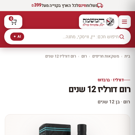
₪399
משלוח
חינם
לכל הארץ בקנייה מעל
0
AI ✦
בית
›
משקאות חריפים
›
רום
›
רום דורליז 12 שנים
יקב ירושלים
כל היינות
10% הנחה
דורליז · ברבדוס
כל יינות היקב —
רום דורליז 12 שנים
עכשיו ב-10% הנחה
לכל יינות יקב ירושלים ←
רום · בן 12 שנים