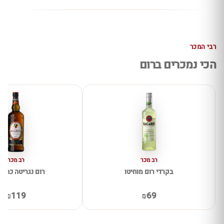
רבי המכר
הכי נמכרים ברום
רב מכר
רב מכר
בקרדי רום מוחיטו
רום נגריטה כהה 
₪119
₪69