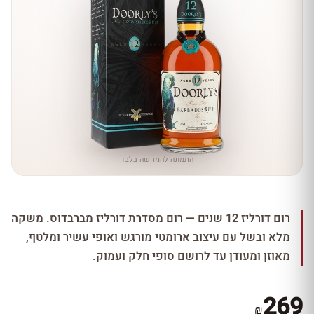
התמונה להמחשה בלבד
רום דורליז 12 שנים — רום מסדרת דורליז מברבדוס. משקה
מלא ובשל עם עיצוב ארומטי מורגש ואופי עשיר ומלטף,
מאוזן ומעודן עד לרושם סופי חלק ועמוק.
269
₪