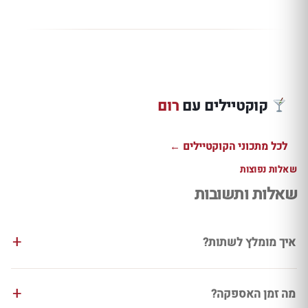
טודי רום XO חם
מוחיטו שפריץ רום
רום אננס קו
עם שוקולד תפוז
מלפפון ומלון
פיז טרופי וק
לחורף
מרענן
במיוחד
קוקטיילים עם
רום
למתכון ←
למתכון ←
למתכון ←
לכל מתכוני הקוקטיילים ←
שאלות נפוצות
שאלות ותשובות
איך מומלץ לשתות?
מה זמן האספקה?