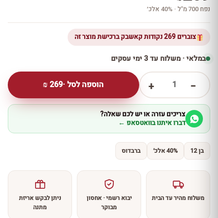
נפח 700 מ''ל · 40% אלכ׳
צוברים 269 נקודות קאשבק ברכישת מוצר זה
במלאי · משלוח עד 3 ימי עסקים
1
הוספה לסל ·
269
₪
+
−
צריכים עזרה או יש לכם שאלה?
דברו איתנו בוואטסאפ ←
בן 12
40% אלכ׳
ברבדוס
משלוח מהיר עד הבית
יבוא רשמי · אחסון
ניתן לבקש אריזת
מבוקר
מתנה