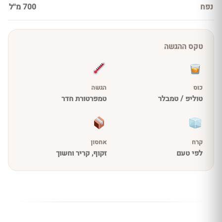
נפח
700 מ''ל
טקס ההגשה
כוס
הגשה
טוליפ / טמבלר
טמפרטורת חדר
קרח
אחסון
לפי טעם
זקוף, קריר וחשוך