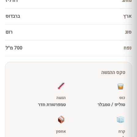
מותג
דורליז
ארץ
ברבדוס
סוג
רום
נפח
700 מ''ל
טקס ההגשה
כוס
הגשה
טוליפ / טמבלר
טמפרטורת חדר
קרח
אחסון