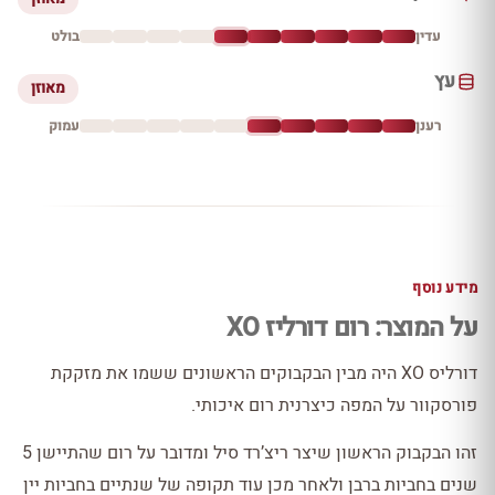
עדין
בולט
עץ
מאוזן
רענן
עמוק
מידע נוסף
על המוצר: רום דורליז XO
דורליס XO היה מבין הבקבוקים הראשונים ששמו את מזקקת
פורסקוור על המפה כיצרנית רום איכותי.
זהו הבקבוק הראשון שיצר ריצ’רד סיל ומדובר על רום שהתיישן 5
שנים בחביות ברבן ולאחר מכן עוד תקופה של שנתיים בחביות יין