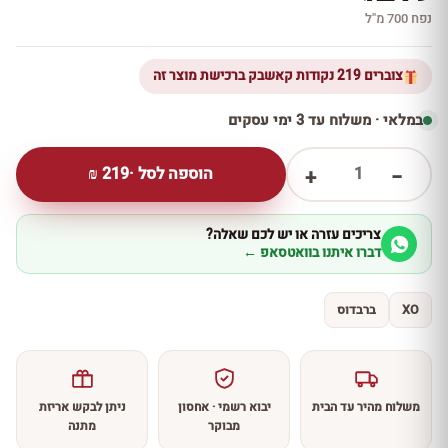
נפח 700 מ''ל
צוברים 219 נקודות קאשבק ברכישת מוצר זה
במלאי · משלוח עד 3 ימי עסקים
1
הוספה לסל ·
219
₪
+
−
צריכים עזרה או יש לכם שאלה?
דברו איתנו בוואטסאפ ←
XO
ברבדוס
משלוח מהיר עד הבית
יבוא רשמי · אחסון
ניתן לבקש אריזת
מבוקר
מתנה