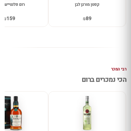
קפטן מורגן לבן
רום פלנטיישן א
₪159
₪89
רבי המכר
הכי נמכרים ברום