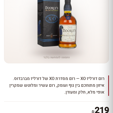
התמונה להמחשה בלבד
רום דורליז XO — רום מסדרת XO של דורליז מברבדוס.
איזון מתוחכם בין גוף ועומק, רום עשיר ומלוטש שמקרין
אופי מלא, חלק ומעודן.
219
₪