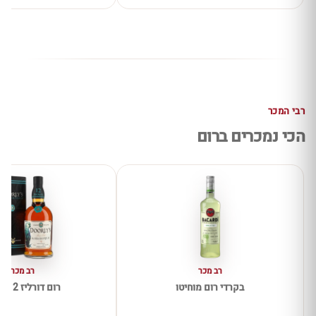
רבי המכר
הכי נמכרים ברום
רב מכר
רב מכר
בקרדי רום מוחיטו
רום דורליז 12 שנים