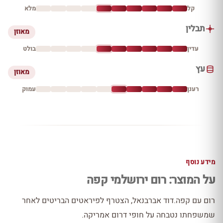
קל
מלא
תבלין
מאוזן
עדין
בולט
עץ
מאוזן
רענן
עמוק
מידע נוסף
על המוצר: רום ירושלמי קפה
רום עם קפה.דוד אברבנאל, הצטרף לפיראטים הבריטים לאחר
שמשפחתו נטבחה על חופי דרום אמריקה.