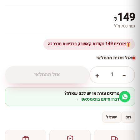
149
₪
נפח 700 מ''ל
צוברים 149 נקודות קאשבק ברכישת מוצר זה
אזל זמנית מהמלאי
1
אזל מהמלאי
+
−
צריכים עזרה או יש לכם שאלה?
דברו איתנו בוואטסאפ ←
רום
ישראל