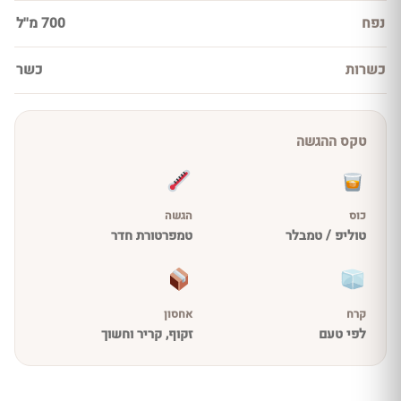
נפח
700 מ''ל
כשרות
כשר
טקס ההגשה
כוס
הגשה
טוליפ / טמבלר
טמפרטורת חדר
קרח
אחסון
לפי טעם
זקוף, קריר וחשוך