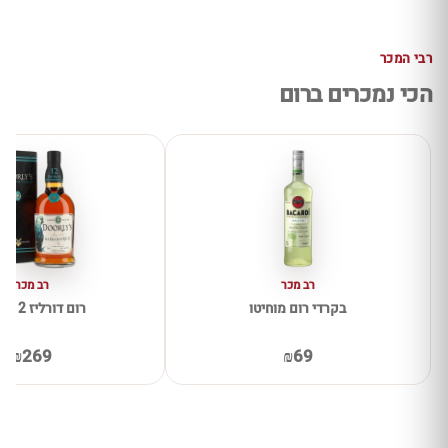
רבי המכר
הכי נמכרים ברום
רב מכר
רב מכר
בקרדי רום מוחיטו
רום דורליז 12 שנים
₪269
₪69