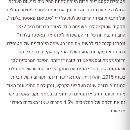
מטוסלם לקטגוריית הרום הייתה להיות החלוצים ביישום מערכת
הסולרה ליישון הרום, מה שהופך את טעמו ליחודי. עוצמת הקלייה
של החביות ומיזוג הרום נשלטת על ידי “סנטיאגו מאסטר בלנדר”,
תפקיד שהוקצה לבן משפחה בודד לאורך הדורות מאז 1872.
החביות נבחרות על ידי המשפחה ו”סנטיאגו מאסטר בלנדר”
ונחרכו קלות כדי להשיג את תווי הטעימה הייחודיים של מטוסלם
כמו גם את עקביות הטעם שלו. המיקרו אקלים ברפובליקה
הדומיניקנית ובסנטיאגו דה קובה די דומה, הסיבה המרכזית לכך
שהמקום הזה נבחר להקים את מתקן הייצור החדש של מטוסלם
בשנת 2015. תהליך זה, הנקרא יישון דינמי, תערובת של חביות
המונחות בגובה שונה מעל פני הקרקע, נותן לרום התיישנות מאוד
מיוחדת עם תווים ארומטיים ופרחוניים. בנוסף עקב האקלים יש
גם את חלקם של המלאכים, 4.5% מהרום שאנו מאבדים באידוי
מדי שנה.