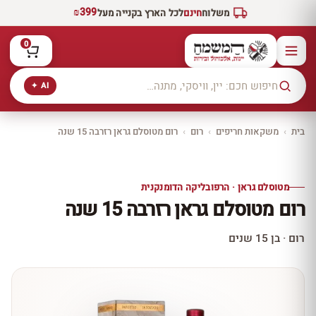
₪399
משלוח
חינם
לכל הארץ בקנייה מעל
0
AI ✦
בית
›
משקאות חריפים
›
רום
›
רום מטוסלם גראן רזרבה 15 שנה
יקב ירושלים
כל היינות
10% הנחה
מטוסלם גראן · הרפובליקה הדומנקנית
כל יינות היקב —
רום מטוסלם גראן רזרבה 15 שנה
עכשיו ב-10% הנחה
לכל יינות יקב ירושלים ←
רום · בן 15 שנים