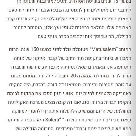
במשך 15 שנים בשיטת הסולרה, ומגיע למורכבות שפונה הן
לחובבי רום מתחילים והן למנוסים. הצבע הענברי הייחודי והטעם
המאוזן הופכים אותו לבחירה אידיאלית ללגימה נקייה או עם קרח.
הארומה שלו, המלאה ברמזים לטופי ועץ אלון, מוסיפה לחוויה
הכוללת, מה שהופך אותו לחביב בקרב אניני טעם.
המותג “Matusalem” מטוסלם נולד לפני כמעט 150 שנה. הרום
המבוקש ביותר בתקופת תור הזהב של קובה, אייקון של אותה
התקופה. אנו מאמינים שאלגנטיות היא נצחית, מורשת שעברה
מדור לדור. בתחילת המאה ה-20, קובה הייתה יותר מסתם מקום
עם זוהר, מסיבות ותיירות. סנטיאגו דה קובה, במזרח, היה המקום
באמריקה הלטינית להיות יזם. אנשי חזון הפכו את המקום לביתם
והקימו חברות באזור. סנטיאגו דה קובה מציע מערכת האקולוגית
מושלמת של הרום וממשיכה להעלות את הרף ולהפוך למשקה
שאנו מכירים היום. שיטת הסולרה ” “Solera היא טכניקה עתיקה
המשמשת לייצור יינות וברנדי ספרדיים. התרומה הגדולה של