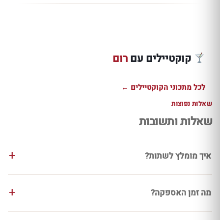
טודי רום XO חם
מוחיטו שפריץ רום
רום אננס קו
עם שוקולד תפוז
מלפפון ומלון
פיז טרופי וק
לחורף
מרענן
במיוחד
קוקטיילים עם
רום
למתכון ←
למתכון ←
למתכון ←
לכל מתכוני הקוקטיילים ←
שאלות נפוצות
שאלות ותשובות
איך מומלץ לשתות?
מה זמן האספקה?