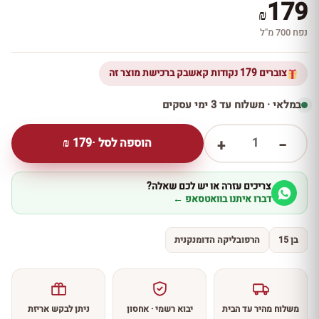
179
₪
נפח 700 מ''ל
צוברים 179 נקודות קאשבק ברכישת מוצר זה
במלאי · משלוח עד 3 ימי עסקים
1
הוספה לסל ·
179
₪
+
−
צריכים עזרה או יש לכם שאלה?
דברו איתנו בוואטסאפ ←
בן 15
הרפובליקה הדומנקנית
משלוח מהיר עד הבית
יבוא רשמי · אחסון
ניתן לבקש אריזת