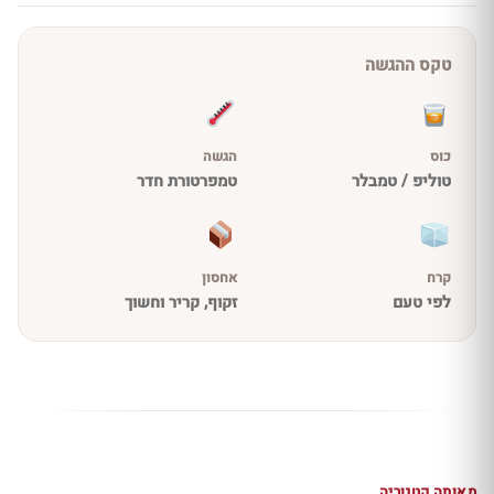
טקס ההגשה
כוס
הגשה
טוליפ / טמבלר
טמפרטורת חדר
קרח
אחסון
לפי טעם
זקוף, קריר וחשוך
מאותה קטגוריה