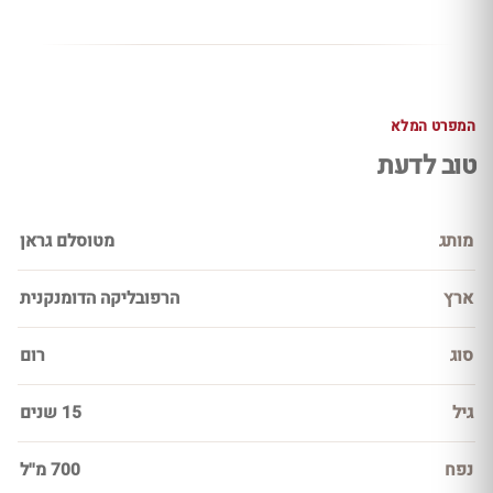
המפרט המלא
טוב לדעת
מותג
מטוסלם גראן
ארץ
הרפובליקה הדומנקנית
סוג
רום
גיל
15 שנים
נפח
700 מ''ל