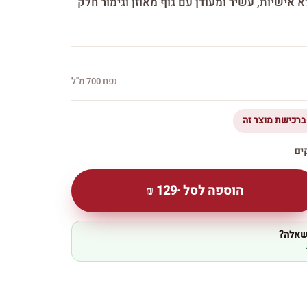
לא אישיות, עשיר ומעודן עם גוף מאוזן וגימור חלק
נפח 700 מ''ל
הוספה לסל ·
129
₪
 שאלה?