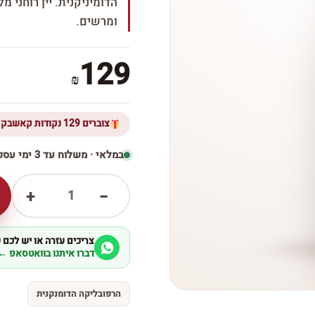
הדומיניקנית. יין רוחני מ
ומרשים.
129
₪
צוברים 129 נקודות קאשבק ברכישת מוצר זה
במלאי · משלוח עד 3 ימי עסקים
1
+
−
צריכים עזרה או יש לכם
דברו איתנו בוואטסאפ ←
הרפובליקה הדומנקנית