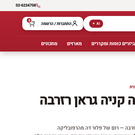
02-6234708
0
התחברות / הרשמה
AI ✦
יזרים כוסות ומקררים
מארזים
מתכונים
ית
ה קניה גראן רזרבה
רזרבה — רום של פלור דה מהרפובליקה