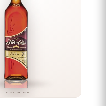
הנחה
כל יינות
היקב —
עכשיו
ב-10%
הנחה
לכל יינות יקב ירושלים ←
התמונה להמחשה בלבד