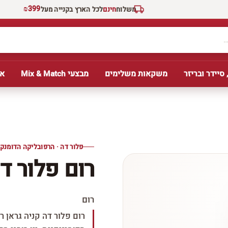
₪399
משלוח
חינם
לכל הארץ בקנייה מעל
 סיידר ובריזר
משקאות משלימים
מבצעי Mix & Match
אב
פלור דה · הרפובליקה הדומנקנ
רום פלור ד
רום
רום פלור דה קניה גראן 