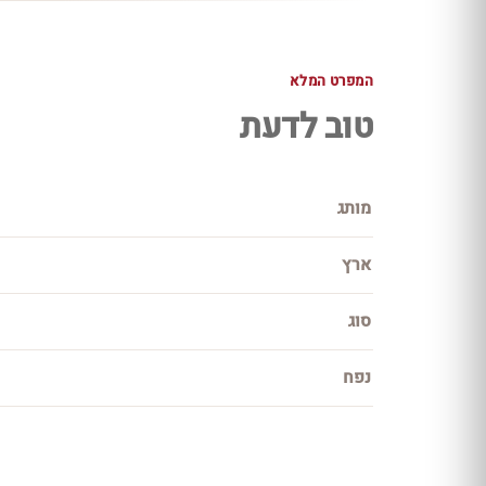
המפרט המלא
טוב לדעת
מותג
ארץ
סוג
נפח