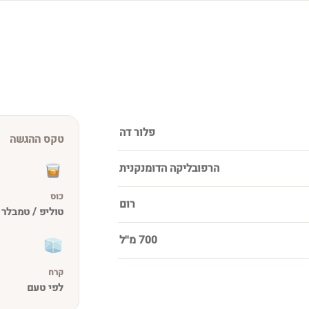
פלור דה
טקס ההגשה
הרפובליקה הדומנקנית
כוס
רום
טוליפ / טמבלר
700 מ''ל
קרח
לפי טעם