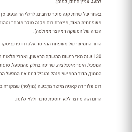
למעט עניין החוֹם, כמובן.
באזור של שדות קנה סוכר נרחבים, לרגלי הר הגעש סן 
משפחתית מאוד, מייצרת רום מקנה סוכר מובחר וטהור, לא 
הכהה של המשקה המיוצר ממולסה).
הדור החמישי של משפחת המייסד אלפרדו פרנציסקו ממשיך לנהל מפעל
130 שנה מאז רישום המשקה הראשון, ואחרי תלאות 
המפעל, היפר-אינפלציה, שריפה בחלק מהמפעל, סופות
הסמוך, הדור החמישי מנהל ומוביל כיום את המפעל המ
רום פלור דה קאניה מיוצר מדִבשה (מולַסה) שמקורה ב
הרום הזה מיוצר ללא תוספת סוכר וללא גלוטן.