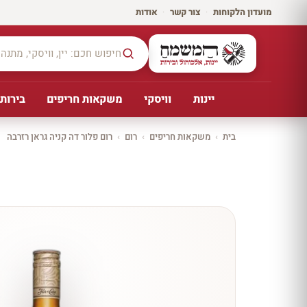
מועדון הלקוחות
·
צור קשר
·
אודות
יינות
וויסקי
משקאות חריפים
בירות,
בית
›
משקאות חריפים
›
רום
›
רום פלור דה קניה גראן רזרבה
יקב ירושלים
כל
היינו
ת
10%