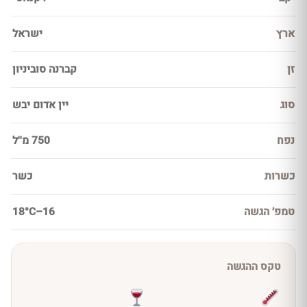
ארץ
ישראל
זן
קברנה סוביניון
סוג
יין אדום יבש
נפח
750 מ''ל
כשרות
כשר
טמפ׳ הגשה
16–18°C
טקס ההגשה