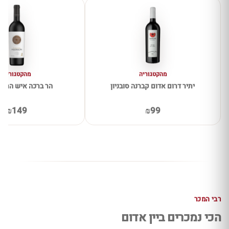
מהקטגוריה
מהקטגוריה
יתיר דרום אדום קברנה סובניון
הר ברכה איש הרים
₪149
₪99
רבי המכר
הכי נמכרים ביין אדום