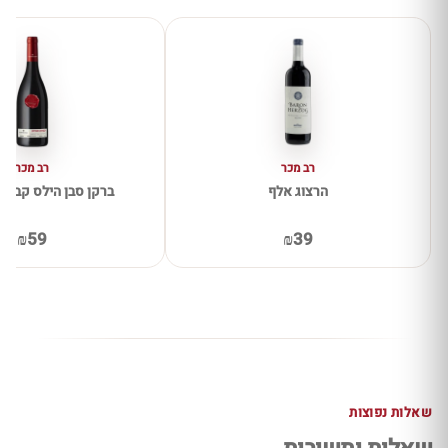
רב מכר
רב מכר
הרצוג אלף
ברקן סבן הילס קברנה 
₪59
₪39
שאלות נפוצות