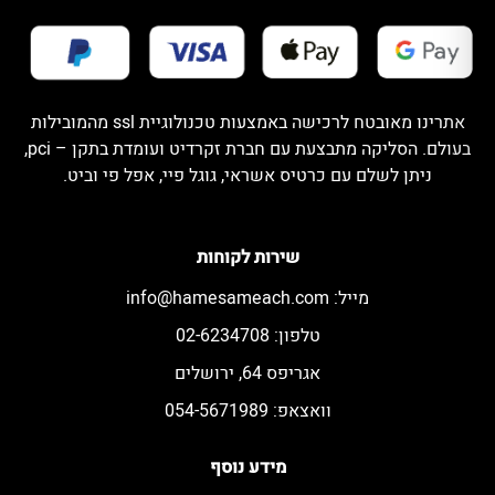
אתרינו מאובטח לרכישה באמצעות טכנולוגיית ssl מהמובילות
בעולם. הסליקה מתבצעת עם חברת זקרדיט ועומדת בתקן – pci,
ניתן לשלם עם כרטיס אשראי, גוגל פיי, אפל פי וביט.
שירות לקוחות
מייל:
info@hamesameach.com
טלפון: 02-6234708
אגריפס 64, ירושלים
וואצאפ: 054-5671989
מידע נוסף