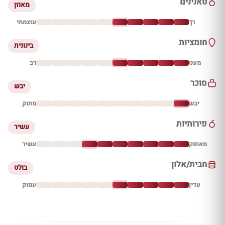
טאנינים
מאוזן
רך
עוצמתי
חומציות
בינונית
מעט
רב
סוכר
יבש
יבש
מתוק
פירותיות
עשיר
מאופק
עשיר
חבית/אלון
בולט
עדין
עמוק