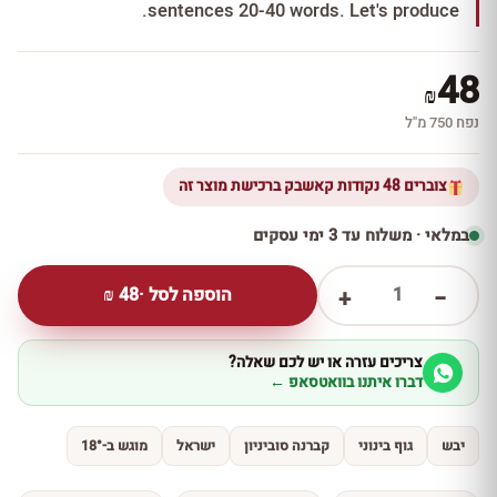
sentences 20-40 words. Let's produce.
48
₪
נפח 750 מ''ל
צוברים 48 נקודות קאשבק ברכישת מוצר זה
במלאי · משלוח עד 3 ימי עסקים
1
הוספה לסל ·
48
₪
+
−
צריכים עזרה או יש לכם שאלה?
דברו איתנו בוואטסאפ ←
יבש
גוף בינוני
קברנה סוביניון
ישראל
מוגש ב-18°