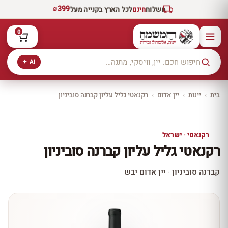
₪399
משלוח
חינם
לכל הארץ בקנייה מעל
0
AI ✦
בית
›
יינות
›
יין אדום
›
רקנאטי גליל עליון קברנה סוביניון
יקב ירושלים
כל היינות
10% הנחה
רקנאטי · ישראל
כל יינות היקב —
רקנאטי גליל עליון קברנה סוביניון
עכשיו ב-10% הנחה
לכל יינות יקב ירושלים ←
קברנה סוביניון · יין אדום יבש