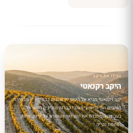
הכירו את היקב
היקב רקנאטי
יקב רקנאטי מביא אל הכוס יין שנבנה בקפידה — מבחירת
הענבים ועד היישון. מענבי קברנה סוביניון מישראל,
בעבודה שמכבדת את הטרואר ושומרת על איזון, עומק
וסיומת נקייה.