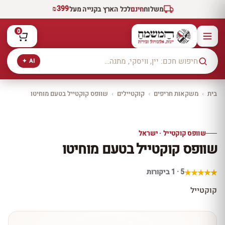
₪399
משלוח
חינם
לכל הארץ בקנייה מעל
0
AI ✦
בית
›
משקאות חריפים
›
קוקטיילים
›
שוופס קוקטייל בטעם מוחיטו
יקב ירושלים
כל היינות
10% הנחה
שוופס קוקטייל · ישראל
כל יינות היקב —
שוופס קוקטייל בטעם מוחיטו
עכשיו ב-10% הנחה
לכל יינות יקב ירושלים ←
5 · 1 ביקורות
קוקטייל