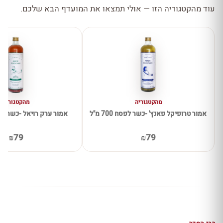
עוד מהקטגוריה הזו — אולי תמצאו את המועדף הבא שלכם.
מהקטגוריה
מהקטגוריה
אמור טרופיקל פאנץ' -כשר לפסח 700 מ"ל
אמור ערק רויאל -כשר לפסח 00
₪79
₪79