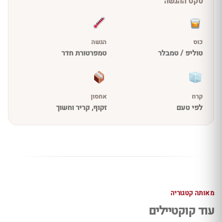
טקס ההגשה
כוס
הגשה
טוליפ / טמבלר
טמפרטורת חדר
קרח
אחסון
לפי טעם
זקוף, קריר וחשוך
מאותה קטגוריה
עוד קוקטיילים