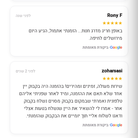
Rony F
לפני שנה
באופן חריג מדרג חנות... הזמנתי אתמול, הגיע היום
מירושלים לחיפה.
· ביקורת מאומתת
G
o
o
g
l
e
zoharsasi
לפני 2 שנים
שירות מעולה, זמינים ומהירים! בהזמנה היה בקבוק יין
אחד שלא תאם את ההזמנה, ומיד לאחר שפניתי אליהם
טלפונית ואמרתי שבמקום בקבוק מסוים נשלח בקבוק
אחר - אמרו לי להשאיר את היין שנשלח בטעות אצלי
ודאגו לשלוח אליי תוך יומיים את הבקבוק שהזמנתי.
· ביקורת מאומתת
G
o
o
g
l
e