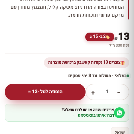
המוחיטו בצורה מודרנית; משקה קליל, חמצמץ מעודן עם
מרקם פרשי ונוכחות זורמת.
13
2 ב- 15 ₪
₪
נפח 330 מ''ל
צוברים 13 נקודות קאשבק ברכישת מוצר זה
במלאי · משלוח עד 3 ימי עסקים
1
הוספה לסל ·
13
₪
+
−
צריכים עזרה או יש לכם שאלה?
דברו איתנו בוואטסאפ ←
ישראל