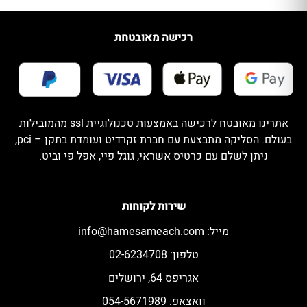
רכישה מאובטחת
אתרינו מאובטח לרכישה באמצעות טכנולוגיית ssl מהמובילות
בעולם. הסליקה מתבצעת עם חברת זקרדיט ועומדת בתקן – pci,
ניתן לשלם עם כרטיס אשראי, גוגל פיי, אפל פי וביט.
שירות לקוחות
מייל:
info@hamesameach.com
טלפון: 02-6234708
אגריפס 64, ירושלים
וואצאפ: 054-5671989