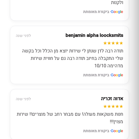
ולקנות
· ביקורת מאומתת
G
o
o
g
l
e
benjamin alpha loocksmits
לפני שנה
תודה רבה לדן שנתן לי שירות יוצא מן הכלל וכל בקשה
שלי התקבלה בחיוב תודה רבה גם על חווית שירות
מדהימה 10/10
· ביקורת מאומתת
G
o
o
g
l
e
אדוה זכריה
לפני שנה
חנות משקאות מעולה! עם מבחר רחב של מוצרים!! שירות
מצוין!!!
· ביקורת מאומתת
G
o
o
g
l
e