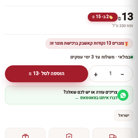
13
2 ב- 15 ₪
₪
נפח 330 מ''ל
צוברים 13 נקודות קאשבק ברכישת מוצר זה
במלאי · משלוח עד 3 ימי עסקים
1
הוספה לסל ·
13
₪
+
−
צריכים עזרה או יש לכם שאלה?
דברו איתנו בוואטסאפ ←
ישראל