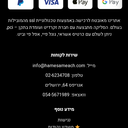
אתרינו מאובטח לרכישה באמצעות טכנולוגיית ssl מהמובילות
בעולם. הסליקה מתבצעת עם חברת זקרדיט ועומדת בתקן – pci,
ניתן לשלם עם כרטיס אשראי, גוגל פיי, אפל פי וביט.
שירות לקוחות
מייל:
info@hamesameach.com
טלפון: 02-6234708
אגריפס 64, ירושלים
וואצאפ: 054-5671989
מידע נוסף
נגישות
מועדון נקודות