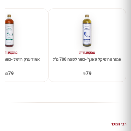
מהקטגוריה
מהקטגוריה
אמור טרופיקל פאנץ' -כשר לפסח 700 מ"ל
אמור ערק רויאל -כשר לפסח 00
₪79
₪79
רבי המכר