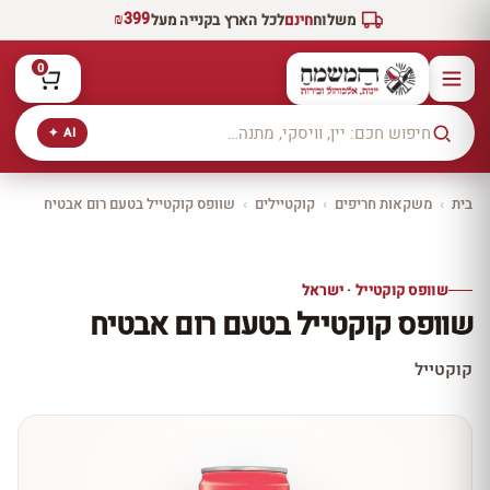
₪399
משלוח
חינם
לכל הארץ בקנייה מעל
0
AI ✦
בית
›
משקאות חריפים
›
קוקטיילים
›
שוופס קוקטייל בטעם רום אבטיח
יקב ירושלים
כל היינות
10% הנחה
שוופס קוקטייל · ישראל
כל יינות היקב —
שוופס קוקטייל בטעם רום אבטיח
עכשיו ב-10% הנחה
לכל יינות יקב ירושלים ←
קוקטייל