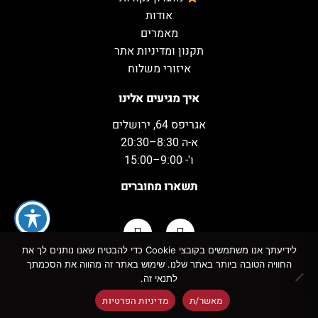
אודות
מאמרים
תקנון ומדיניות אתר
איזורי משלוח
איך מגיעים אלינו
אגריפס 64, ירושלים
א-ה 8:30–20:30
ו'- 9:00–15:00
תשארו מחוברים
לידיעתך אנו משתמשים בקובצי Cookie כדי להבטיח שאנו נותנים לך את
החוויה הטובה ביותר באתר שלנו. שימוש באתר זה מהווה את הסכמתך
כל הזכויות שמורות למשקאות המשמח ©
לתנאי זה.
מאשר/ת
מדיניות הפרטיות
!
אזהרה:
צריכה מופרזת של אלכוהול מסכנת חיים ומזיקה לבריאות