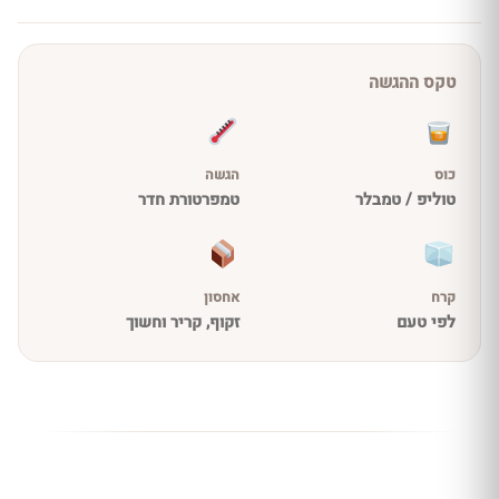
טקס ההגשה
כוס
הגשה
טוליפ / טמבלר
טמפרטורת חדר
קרח
אחסון
לפי טעם
זקוף, קריר וחשוך