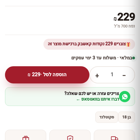
229
₪
נפח 700 מ''ל
צוברים 229 נקודות קאשבק ברכישת מוצר זה
במלאי · משלוח עד 3 ימי עסקים
1
הוספה לסל ·
229
₪
+
−
צריכים עזרה או יש לכם שאלה?
דברו איתנו בוואטסאפ ←
בן 18
סקוטלנד