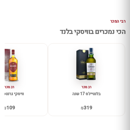
רבי המכר
הכי נמכרים בוויסקי בלנד
רב מכר
רב מכר
בלנטיינ'ס 17 שנה
וויסקי גרנטס ל
₪109
₪319