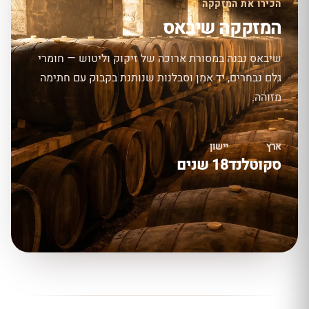
הכירו את המזקקה
המזקקה שיבאס
שיבאס נבנה במסורת ארוכה של זיקוק וליטוש — חומרי
גלם נבחרים, יד אמן וסבלנות שנותנת בקבוק עם חתימה
מזוהה.
ארץ
יישון
סקוטלנד
18 שנים