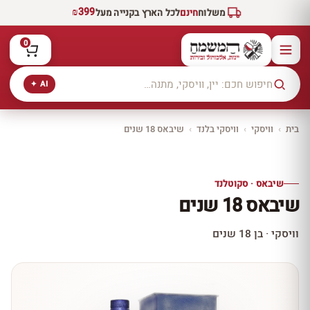
₪399
משלוח
חינם
לכל הארץ בקנייה מעל
0
AI ✦
בית
›
וויסקי
›
וויסקי בלנד
›
שיבאס 18 שנים
יקב ירושלים
כל היינות
10% הנחה
שיבאס · סקוטלנד
כל יינות היקב —
שיבאס 18 שנים
עכשיו ב-10% הנחה
לכל יינות יקב ירושלים ←
וויסקי · בן 18 שנים