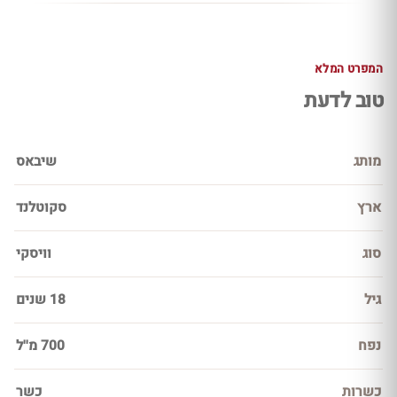
המפרט המלא
טוב לדעת
מותג
שיבאס
ארץ
סקוטלנד
סוג
וויסקי
גיל
18 שנים
נפח
700 מ''ל
כשרות
כשר