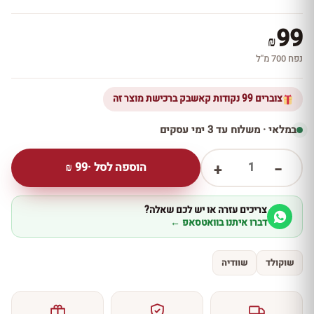
99
₪
נפח 700 מ''ל
צוברים 99 נקודות קאשבק ברכישת מוצר זה
במלאי · משלוח עד 3 ימי עסקים
1
הוספה לסל ·
99
₪
+
−
צריכים עזרה או יש לכם שאלה?
דברו איתנו בוואטסאפ ←
שוקולד
שוודיה