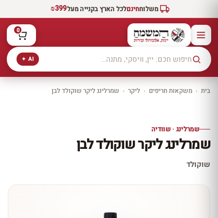
₪399
משלוח
חינם
לכל הארץ בקנייה מעל
0
AI ✦
בית
›
משקאות חריפים
›
ליקר
›
שמרלינג ליקר שוקולד לבן
יקב ירושלים
כל היינות
10% הנחה
שמרלינג · שוודיה
כל יינות היקב —
שמרלינג ליקר שוקולד לבן
עכשיו ב-10% הנחה
לכל יינות יקב ירושלים ←
שוקולד