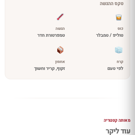
טקס ההגשה
כוס
הגשה
טוליפ / טמבלר
טמפרטורת חדר
קרח
אחסון
לפי טעם
זקוף, קריר וחשוך
מאותה קטגוריה
עוד ליקר