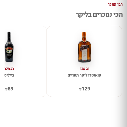
רבי המכר
הכי נמכרים בליקר
רב מכר
רב מכר
קואנטרו ליקר תפוזים
בייליס
₪89
₪129