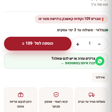
נפח 700 מ''ל
צוברים 109 נקודות קאשבק ברכישת מוצר זה
במלאי · משלוח עד 3 ימי עסקים
1
הוספה לסל ·
109
₪
+
−
צריכים עזרה או יש לכם שאלה?
דברו איתנו בוואטסאפ ←
אירלנד
משלוח מהיר עד הבית
יבוא רשמי · אחסון
ניתן לבקש אריזת
מבוקר
מתנה