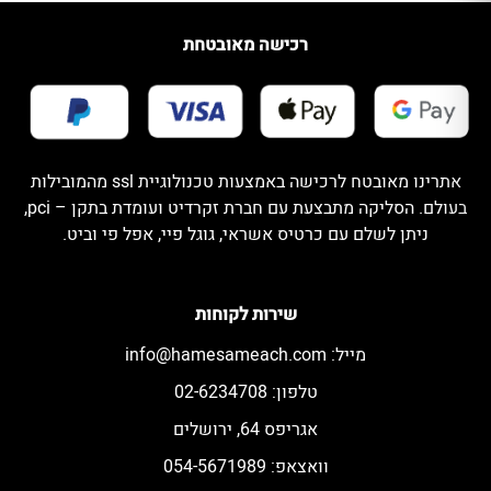
רכישה מאובטחת
אתרינו מאובטח לרכישה באמצעות טכנולוגיית ssl מהמובילות
בעולם. הסליקה מתבצעת עם חברת זקרדיט ועומדת בתקן – pci,
ניתן לשלם עם כרטיס אשראי, גוגל פיי, אפל פי וביט.
שירות לקוחות
מייל:
info@hamesameach.com
טלפון: 02-6234708
אגריפס 64, ירושלים
וואצאפ: 054-5671989