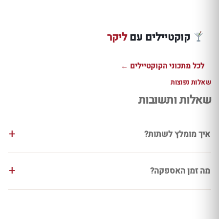
אפרול שפריץ
קמפרי שפריץ
גריבלדי איט
אפרסק ואגסים
אשכולית ורוסו
עם קמפרי ומ
מרענן
למרירות קיצית
תפוזים אוורי
קוקטיילים עם
ליקר
למתכון ←
למתכון ←
למתכון ←
לכל מתכוני הקוקטיילים ←
שאלות נפוצות
שאלות ותשובות
איך מומלץ לשתות?
מה זמן האספקה?