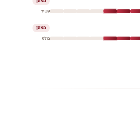
מאוזן
עשיר
מאוזן
בולט