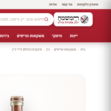
מועדון הלקוחות
·
צור קשר
·
אודות
יינות
וויסקי
משקאות חריפים
בירות,
בית
›
משקאות חריפים
›
גין
›
תינקרס גרוזלם דריי ג’ין
יקב ירושלים
כל
היינו
ת
10%