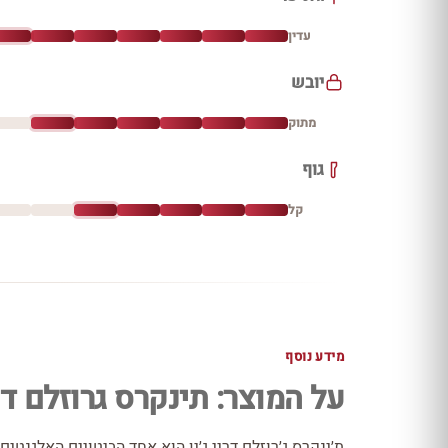
עדין
יובש
מתוק
גוף
קל
מידע נוסף
על המוצר: תינקרס גרוזלם דרי
ת׳ינקרס ג׳רוזלם דריי ג׳ין הוא אחד הביטויים האלגנטים