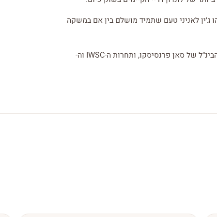
הו ג׳ין לאניני טעם שתמיד מושלם בין אם במשקה
זוכה במדליות הפלטינום בתחרות פרסי הזהב בתחרות הבינ״ל של סאן פרנסיסקו, ותחרות ה-IWSC וה-