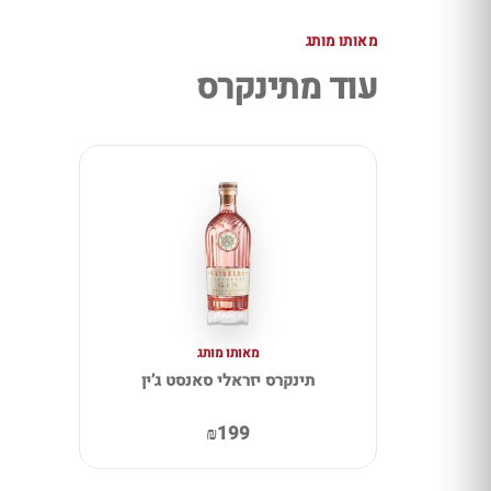
מאותו מותג
עוד מתינקרס
מאותו מותג
תינקרס יזראלי סאנסט ג’ין
₪199