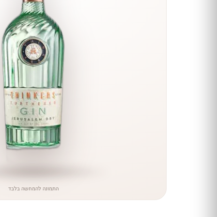
הנחה
כל יינות
היקב —
עכשיו
ב-10%
הנחה
לכל יינות יקב ירושלים ←
התמונה להמחשה בלבד