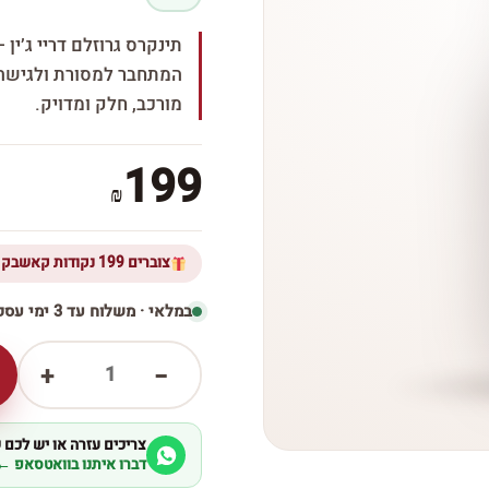
תינקרס גרוזלם דריי ג’ין
המתחבר למסורת ולגישה מ
מורכב, חלק ומדויק.
199
₪
צוברים 199 נקודות קאשבק ברכישת מוצר זה
במלאי · משלוח עד 3 ימי עסקים
1
+
−
צריכים עזרה או יש לכם
דברו איתנו בוואטסאפ ←