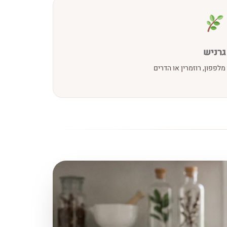
גרניש
מלפפון, רוזמרין או הדרים