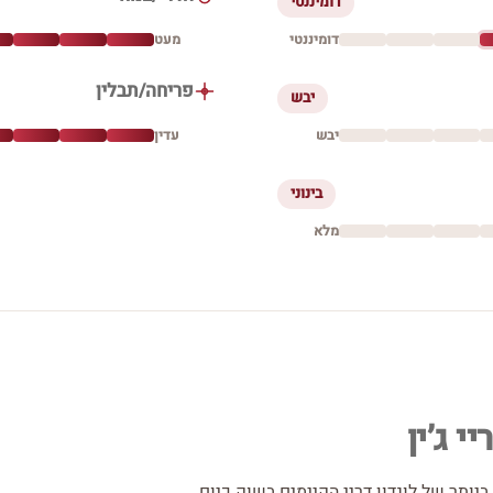
דומיננטי
דומיננטי
מעט
פריחה/תבלין
יבש
יבש
עדין
בינוני
מלא
י ג’ין
 ביותר של לונדון דריי הקיימים בשוק כיום.