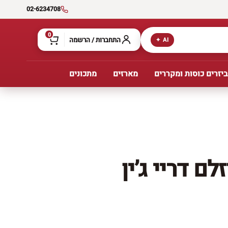
02-6234708
0
התחברות / הרשמה
AI ✦
יזרים כוסות ומקררים
מארזים
מתכונים
לם דריי ג’ין