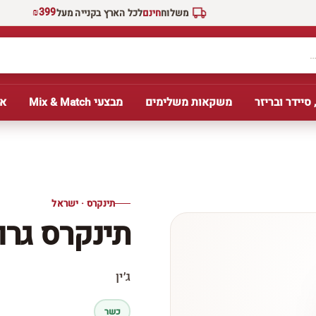
₪399
משלוח
חינם
לכל הארץ בקנייה מעל
 סיידר ובריזר
משקאות משלימים
מבצעי Mix & Match
אב
תינקרס · ישראל
תינקרס גרוז
ג׳ין
כשר