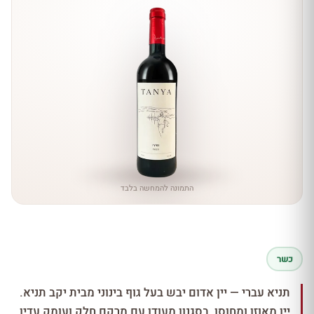
התמונה להמחשה בלבד
כשר
תניא עברי — יין אדום יבש בעל גוף בינוני מבית יקב תניא.
יין מאוזן ומחוסן, בסגנון מעודן עם מרקם חלק ועומק עדין