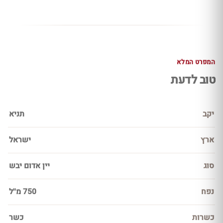
המפרט המלא
טוב לדעת
יקב
תניא
ארץ
ישראל
סוג
יין אדום יבש
נפח
750 מ''ל
כשרות
כשר