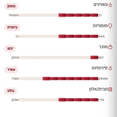
טאנינים
מאוזן
רך
עוצמתי
חומציות
בינונית
מעט
רב
סוכר
יבש
יבש
מתוק
פירותיות
עשיר
מאופק
עשיר
חבית/אלון
בולט
עדין
עמוק