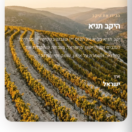
הכירו את היקב
היקב תניא
יקב תניא מביא אל הכוס יין שנבנה בקפידה — מבחירת
הענבים ועד היישון. מישראל, בעבודה שמכבדת את
הטרואר ושומרת על איזון, עומק וסיומת נקייה.
ארץ
ישראל