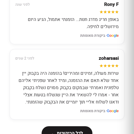
Rony F
לפני שנה
באופן חריג מדרג חנות... הזמנתי אתמול, הגיע היום
מירושלים לחיפה.
· ביקורת מאומתת
G
o
o
g
l
e
zoharsasi
לפני 2 שנים
שירות מעולה, זמינים ומהירים! בהזמנה היה בקבוק יין
אחד שלא תאם את ההזמנה, ומיד לאחר שפניתי אליהם
טלפונית ואמרתי שבמקום בקבוק מסוים נשלח בקבוק
אחר - אמרו לי להשאיר את היין שנשלח בטעות אצלי
ודאגו לשלוח אליי תוך יומיים את הבקבוק שהזמנתי.
· ביקורת מאומתת
G
o
o
g
l
e
לכל הביקורות ←