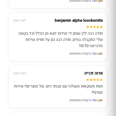
· ביקורת מאומתת
G
o
o
g
l
e
benjamin alpha loocksmits
לפני שנה
תודה רבה לדן שנתן לי שירות יוצא מן הכלל וכל בקשה
שלי התקבלה בחיוב תודה רבה גם על חווית שירות
מדהימה 10/10
· ביקורת מאומתת
G
o
o
g
l
e
אדוה זכריה
לפני שנה
חנות משקאות מעולה! עם מבחר רחב של מוצרים!! שירות
מצוין!!!
· ביקורת מאומתת
G
o
o
g
l
e