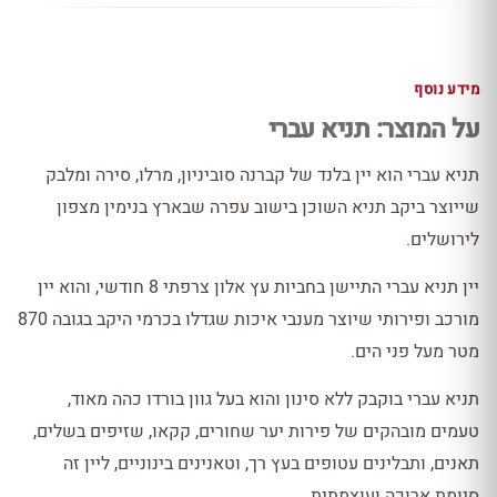
מידע נוסף
על המוצר: תניא עברי
תניא עברי הוא יין בלנד של קברנה סוביניון, מרלו, סירה ומלבק
שייוצר ביקב תניא השוכן בישוב עפרה שבארץ בנימין מצפון
לירושלים.
יין תניא עברי התיישן בחביות עץ אלון צרפתי 8 חודשי, והוא יין
מורכב ופירותי שיוצר מענבי איכות שגדלו בכרמי היקב בגובה 870
מטר מעל פני הים.
תניא עברי בוקבק ללא סינון והוא בעל גוון בורדו כהה מאוד,
טעמים מובהקים של פירות יער שחורים, קקאו, שזיפים בשלים,
תאנים, ותבלינים עטופים בעץ רך, וטאנינים בינוניים, ליין זה
סיומת ארוכה ועוצמתית.