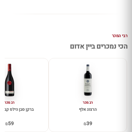
רבי המכר
הכי נמכרים ביין אדום
רב מכר
רב מכר
הרצוג אלף
ברקן סבן הילס קברנה 
₪59
₪39