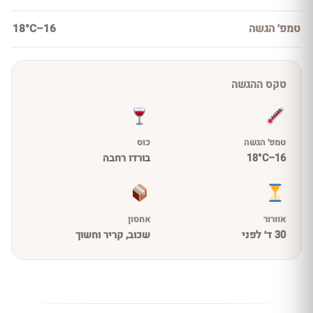
טמפ׳ הגשה
16–18°C
טקס ההגשה
טמפ׳ הגשה
כוס
16–18°C
בורדו רחבה
אוורור
אחסון
30 ד׳ לפני
שכוב, קריר וחשוך