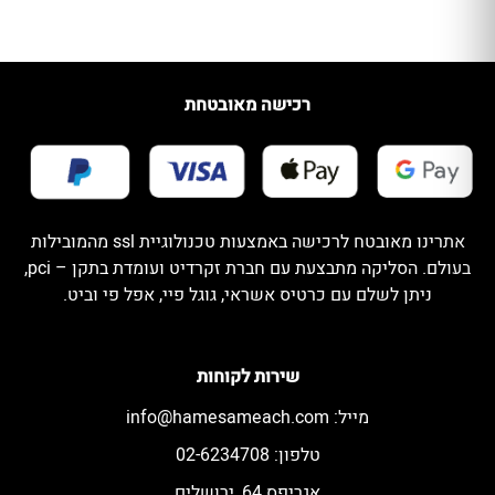
רכישה מאובטחת
אתרינו מאובטח לרכישה באמצעות טכנולוגיית ssl מהמובילות
בעולם. הסליקה מתבצעת עם חברת זקרדיט ועומדת בתקן – pci,
ניתן לשלם עם כרטיס אשראי, גוגל פיי, אפל פי וביט.
שירות לקוחות
מייל:
info@hamesameach.com
טלפון: 02-6234708
אגריפס 64, ירושלים