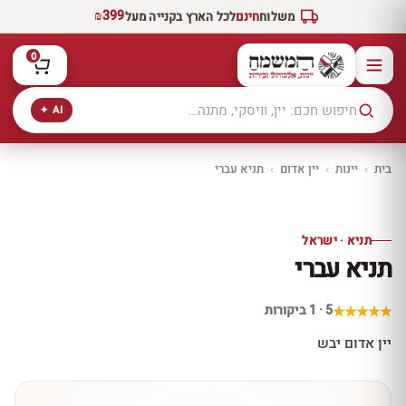
₪399
משלוח
חינם
לכל הארץ בקנייה מעל
0
AI ✦
בית
›
יינות
›
יין אדום
›
תניא עברי
יקב ירושלים
כל היינות
10% הנחה
תניא · ישראל
כל יינות היקב —
תניא עברי
עכשיו ב-10% הנחה
לכל יינות יקב ירושלים ←
5 · 1 ביקורות
יין אדום יבש