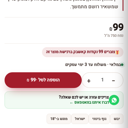
שמשאיר רושם מתמשך.
99
₪
נפח 750 מ''ל
צוברים 99 נקודות קאשבק ברכישת מוצר זה
במלאי · משלוח עד 3 ימי עסקים
1
הוספה לסל ·
99
₪
+
−
צריכים עזרה או יש לכם שאלה?
דברו איתנו בוואטסאפ ←
יבש
גוף בינוני
ישראל
מוגש ב-18°