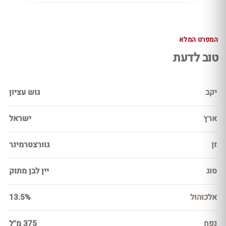
המפרט המלא
טוב לדעת
יקב
גוש עציון
ארץ
ישראל
זן
גוורצטרמינר
סוג
יין לבן מתוק
אלכוהול
13.5%
נפח
375 מ''ל