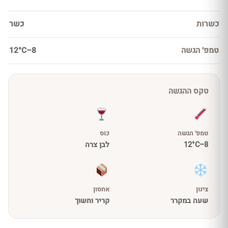
כשרות
כשר
טמפ׳ הגשה
8–12°C
טקס ההגשה
טמפ׳ הגשה
כוס
8–12°C
לבן צרה
צינון
אחסון
שעה במקרר
קריר וחשוך