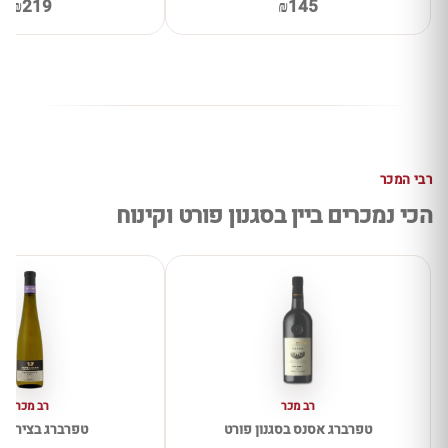
₪219
₪145
רבי המכר
הכי נמכרים ביין בסגנון פורט וקינוח
רב מכר
רב מכר
טפרברג אסנס בסגנון פורט
טפרברג בציר מא