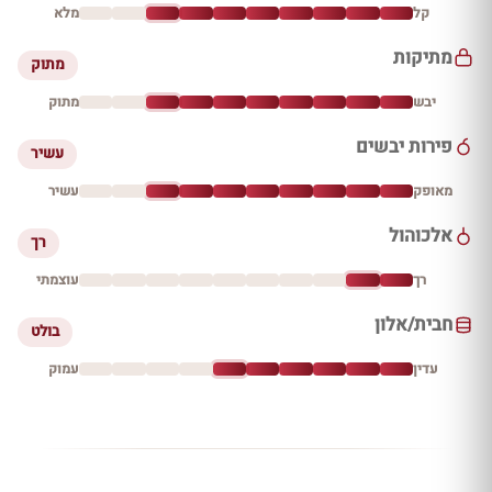
קל
מלא
מתיקות
מתוק
יבש
מתוק
פירות יבשים
עשיר
מאופק
עשיר
אלכוהול
רך
רך
עוצמתי
חבית/אלון
בולט
עדין
עמוק