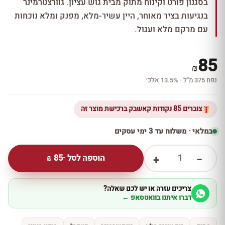
בסגנון פורט וקינוח מתוק מבית גוש עציון. גוורצטרמינר
בנגיעות בציר מאוחר, היין עשיר-מלא, מפנק ומלא נוכחות
עם מרקם מלא ועגול.
85
₪
נפח 375 מ''ל · 13.5% אלכ׳
צוברים 85 נקודות קאשבק ברכישת מוצר זה
במלאי · משלוח עד 3 ימי עסקים
1
הוספה לסל ·
85
₪
+
−
צריכים עזרה או יש לכם שאלה?
דברו איתנו בוואטסאפ ←