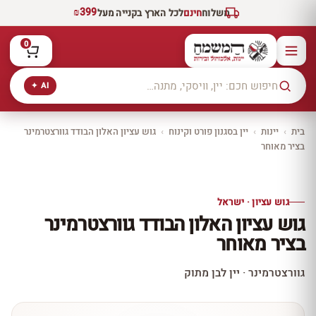
₪399
משלוח
חינם
לכל הארץ בקנייה מעל
0
AI ✦
בית
›
יינות
›
יין בסגנון פורט וקינוח
›
גוש עציון האלון הבודד גוורצטרמינר
בציר מאוחר
יקב ירושלים
כל היינות
10% הנחה
גוש עציון · ישראל
כל יינות היקב —
גוש עציון האלון הבודד גוורצטרמינר
עכשיו ב-10% הנחה
בציר מאוחר
לכל יינות יקב ירושלים ←
גוורצטרמינר · יין לבן מתוק