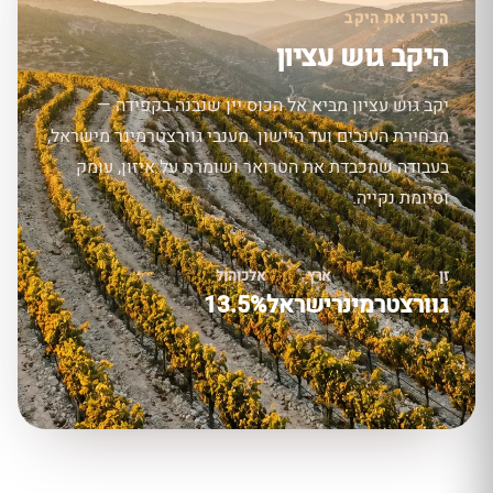
הכירו את היקב
היקב גוש עציון
יקב גוש עציון מביא אל הכוס יין שנבנה בקפידה —
מבחירת הענבים ועד היישון. מענבי גוורצטרמינר מישראל,
בעבודה שמכבדת את הטרואר ושומרת על איזון, עומק
וסיומת נקייה.
זן
ארץ
אלכוהול
גוורצטרמינר
ישראל
13.5%