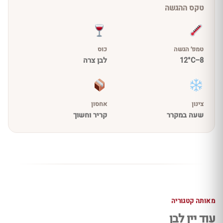
טקס ההגשה
טמפ׳ הגשה
כוס
8–12°C
לבן צרה
צינון
אחסון
שעה במקרר
קריר וחשוך
מאותה קטגוריה
עוד יין לבן