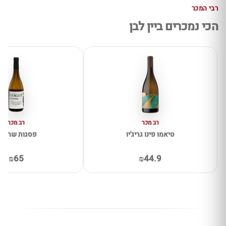
רבי המכר
הכי נמכרים ביין לבן
רב מכר
רב מכר
טיאמו פינו גריג'יו
פסגות שרדונ
₪65
₪44.9