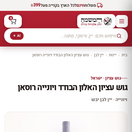
₪399
משלוח
חינם
לכל הארץ בקנייה מעל
0
AI ✦
בית
›
יינות
›
יין לבן
›
גוש עציון האלון הבודד ויונייה רוסאן
יקב ירושלים
כל היינות
10% הנחה
גוש עציון · ישראל
כל יינות היקב —
גוש עציון האלון הבודד ויונייה רוסאן
עכשיו ב-10% הנחה
לכל יינות יקב ירושלים ←
ויונייה · יין לבן יבש