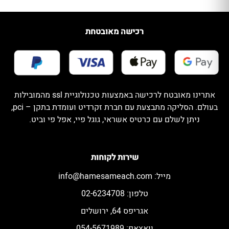
רכישה מאובטחת
אתרינו מאובטח לרכישה באמצעות טכנולוגיית ssl מהמובילות
בעולם. הסליקה מתבצעת עם חברת זקרדיט ועומדת בתקן – pci,
ניתן לשלם עם כרטיס אשראי, גוגל פיי, אפל פי וביט.
שירות לקוחות
מייל:
info@hamesameach.com
טלפון: 02-6234708
אגריפס 64, ירושלים
וואצאפ: 054-5671989