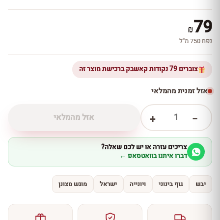
79
₪
נפח 750 מ''ל
צוברים 79 נקודות קאשבק ברכישת מוצר זה
אזל זמנית מהמלאי
1
אזל מהמלאי
+
−
צריכים עזרה או יש לכם שאלה?
דברו איתנו בוואטסאפ ←
יבש
גוף בינוני
ויונייה
ישראל
מוגש מצונן