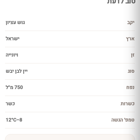
טוב לדעת
יקב
גוש עציון
ארץ
ישראל
זן
ויונייה
סוג
יין לבן יבש
נפח
750 מ''ל
כשרות
כשר
טמפ׳ הגשה
8–12°C