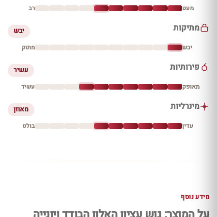
מעט
רב
מתיקות
יבש
יבש
מתוק
פירותיות
עשיר
מאופק
עשיר
מינרליות
מאוזן
עדין
בולט
מידע נוסף
על המוצר: גוש עציון האלון הבודד ויונייה