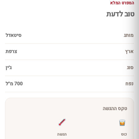
המפרט המלא
טוב לדעת
מותג
סיטאדל
ארץ
צרפת
סוג
ג׳ין
נפח
700 מ''ל
טקס ההגשה
כוס
הגשה