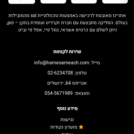
אתרינו מאובטח לרכישה באמצעות טכנולוגיית ssl מהמובילות
בעולם. הסליקה מתבצעת עם חברת זקרדיט ועומדת בתקן – pci,
ניתן לשלם עם כרטיס אשראי, גוגל פיי, אפל פי וביט.
שירות לקוחות
מייל:
info@hamesameach.com
טלפון: 02-6234708
אגריפס 64, ירושלים
וואצאפ: 054-5671989
מידע נוסף
נגישות
מועדון נקודות