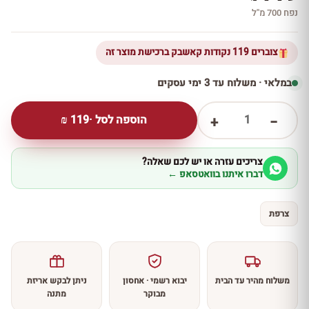
נפח 700 מ''ל
צוברים 119 נקודות קאשבק ברכישת מוצר זה
במלאי · משלוח עד 3 ימי עסקים
1
הוספה לסל ·
119
₪
+
−
צריכים עזרה או יש לכם שאלה?
דברו איתנו בוואטסאפ ←
צרפת
משלוח מהיר עד הבית
יבוא רשמי · אחסון
ניתן לבקש אריזת
מבוקר
מתנה