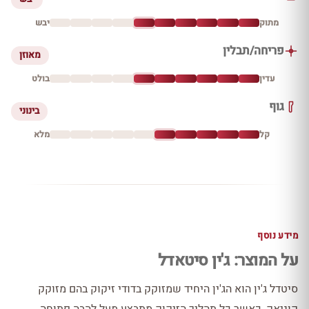
מתוק
יבש
פריחה/תבלין
מאוזן
עדין
בולט
גוף
בינוני
קל
מלא
מידע נוסף
על המוצר: ג'ין סיטאדל
סיטדל ג'ין הוא הג'ין היחיד שמזוקק בדודי זיקוק בהם מזוקק