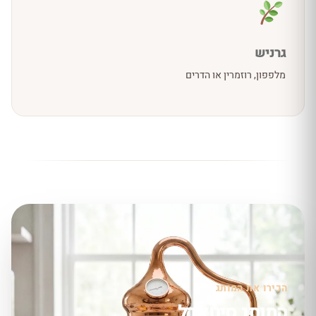
גרניש
מלפפון, רוזמרין או הדרים
הכירו את המותג
המותג סיטאדל