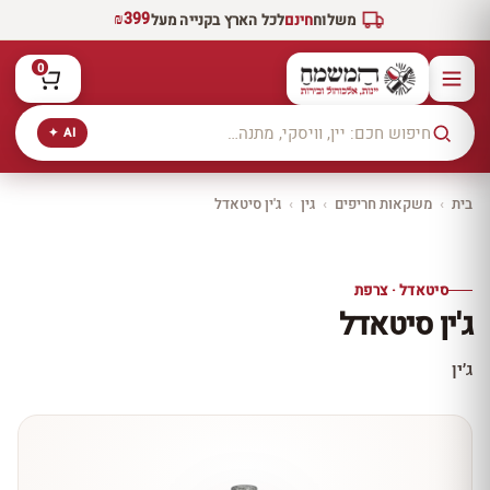
₪399
משלוח
חינם
לכל הארץ בקנייה מעל
0
AI ✦
בית
›
משקאות חריפים
›
גין
›
ג'ין סיטאדל
יקב ירושלים
כל היינות
10% הנחה
סיטאדל · צרפת
כל יינות היקב —
ג'ין סיטאדל
עכשיו ב-10% הנחה
לכל יינות יקב ירושלים ←
ג׳ין