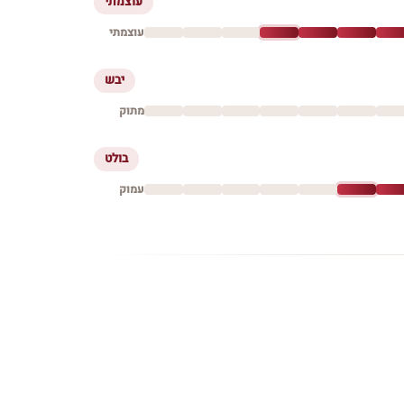
עוצמתי
עוצמתי
יבש
מתוק
בולט
עמוק