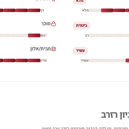
מלא
מלא
רך
סוכר
בינונית
רב
יבש
חבית/אלון
עשיר
עשיר
עדין
ון רזרב
זרב המורכב מ-100% ענבי קברנה סוביניון. יין דדה קברנה סוביניון רזרב עבר יישון