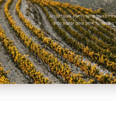
חירת הענבים ועד היישון. מענבי קברנה
שומרת על איזון, עומק וסיומת נקייה.