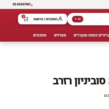
02-6234708
0
התחברות / הרשמה
AI ✦
יזרים כוסות ומקררים
מארזים
מתכונים
וביניון רזרב
בש