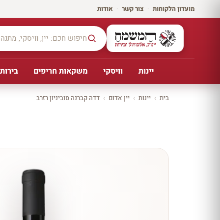
מועדון הלקוחות
·
צור קשר
·
אודות
יינות
וויסקי
משקאות חריפים
בירות,
בית
›
יינות
›
יין אדום
›
דדה קברנה סוביניון רזרב
יקב ירושלים
כל
היינו
ת
10%