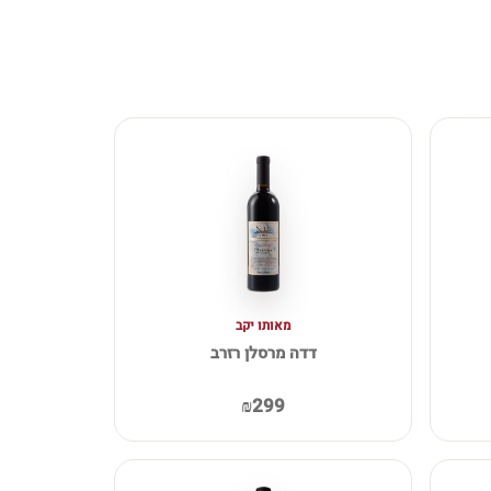
מאותו יקב
דדה מרסלן רזרב
₪299