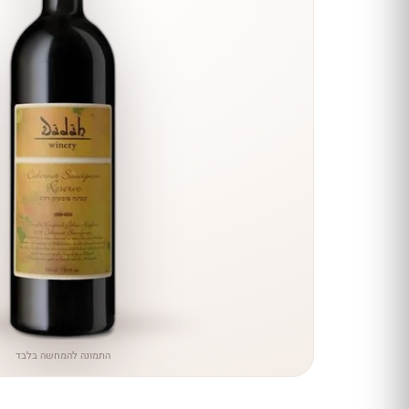
הנחה
כל יינות
היקב —
עכשיו
ב-10%
הנחה
לכל יינות יקב ירושלים ←
התמונה להמחשה בלבד