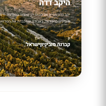
היקב דדה
יקב דדה מביא אל הכוס יין שנבנה בקפידה — מב
סוביניון מישראל, בעבודה שמכבדת את הטרואר ו
זן
ארץ
קברנה סוביניון
ישראל