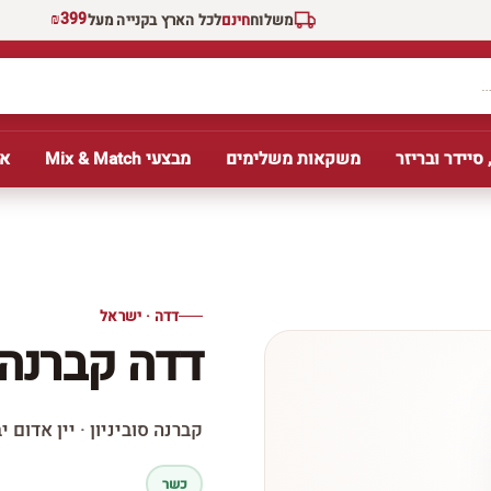
₪399
משלוח
חינם
לכל הארץ בקנייה מעל
 סיידר ובריזר
משקאות משלימים
מבצעי Mix & Match
אב
דדה · ישראל
דדה קברנה ס
קברנה סוביניון · יין אדום י
כשר