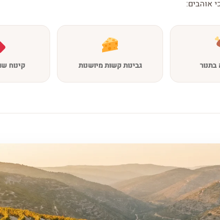
י אוהבים:
בתנור
גבינות קשות מיושנות
קינוח שו