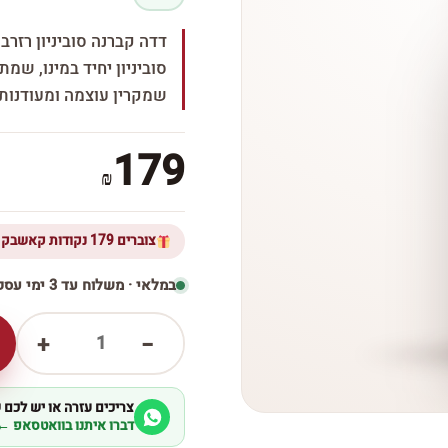
דדה קברנה סוביניון רזרב
סוביניון יחיד במינו, שמת
שמקרין עוצמה ומעודנות.
179
₪
צוברים 179 נקודות קאשבק ברכישת מוצר זה
במלאי · משלוח עד 3 ימי עסקים
1
+
−
צריכים עזרה או יש לכם
דברו איתנו בוואטסאפ ←