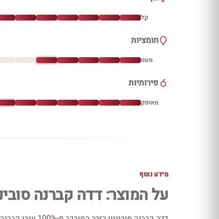
קל
חומציות
מעט
פירותיות
מאופק
מידע נוסף
על המוצר: דדה קברנה סוביני
דדה קברנה סוביניון ר