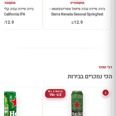
מהקטגוריה
מהקטגוריה
בירה סיירה נבדה סיזונל ספרינגפאסט -
a California IPA
Sierra Nevada Sesonal Springfest
₪12.9
₪12.9
רבי המכר
הכי נמכרים בבירות
i
Mix & Match
2 ב- 15₪