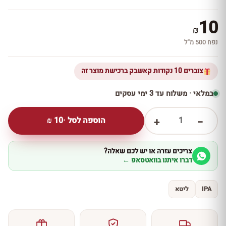
10
₪
נפח 500 מ''ל
צוברים 10 נקודות קאשבק ברכישת מוצר זה
במלאי · משלוח עד 3 ימי עסקים
1
הוספה לסל ·
10
₪
+
−
צריכים עזרה או יש לכם שאלה?
דברו איתנו בוואטסאפ ←
IPA
ליטא