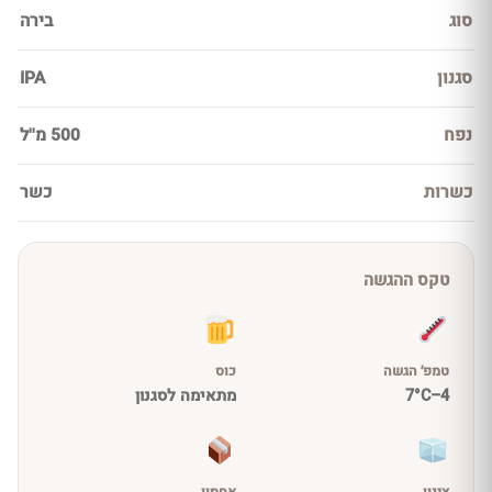
סוג
בירה
סגנון
IPA
נפח
500 מ''ל
כשרות
כשר
טקס ההגשה
טמפ׳ הגשה
כוס
4–7°C
מתאימה לסגנון