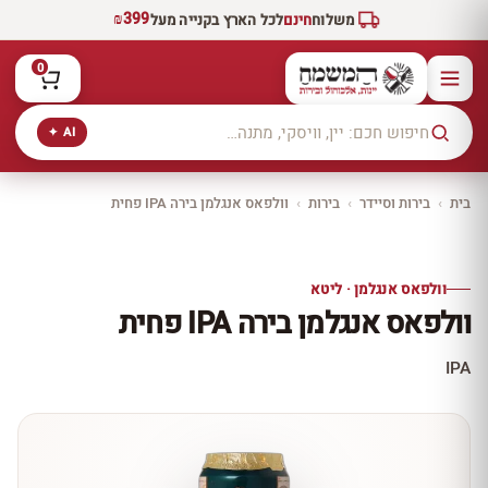
₪399
משלוח
חינם
לכל הארץ בקנייה מעל
0
AI ✦
בית
›
בירות וסיידר
›
בירות
›
וולפאס אנגלמן בירה IPA פחית
יקב ירושלים
כל היינות
10% הנחה
וולפאס אנגלמן · ליטא
כל יינות היקב —
וולפאס אנגלמן בירה IPA פחית
עכשיו ב-10% הנחה
לכל יינות יקב ירושלים ←
IPA