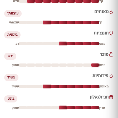
קל
מלא
טאנינים
עוצמתי
רך
עוצמתי
חומציות
בינונית
מעט
רב
סוכר
יבש
יבש
מתוק
פירותיות
עשיר
מאופק
עשיר
חבית/אלון
בולט
עדין
עמוק