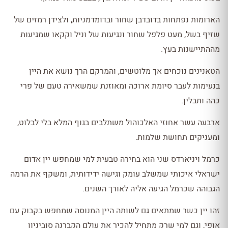
הארומות נפתחות בדובדבן שחור ובדומדמניות, ולצידן רמזים של
שזיף בשל, מעט פלפל שחור ונגיעות של וניל וקקאו שמגיעות
מההתיישנות בעץ.
הטאנינים נוכחים אך מלוטשים, והמרקם הרך נושא את היין
בנעימות לעבר סיומת ארוכה ומאוזנת שמשאירה טעם של פרי
כהה ותבלין.
ארבעה עשר אחוזי האלכוהול משתלבים בגוף המלא בלי לבלוט,
ומעניקים תחושת שלמות.
כרמל ויניארדס שני הוא בחירה טבעית למי שמחפש יין אדום
ישראלי איכותי שמשלב עומק וגישה ידידותית, ומשקף את הרמה
הגבוהה שכרמל הגיעה אליה לאורך השנים.
זהו יין כשר שמתאים גם לשותה היין המנוסה שמחפש בקבוק עם
אופי, וגם למי שרק מתחיל להכיר את עולם הקברנה סוביניון