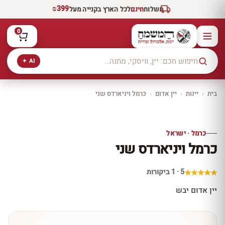
₪399
משלוח
חינם
לכל הארץ בקנייה מעל
0
AI ✦
בית
›
יינות
›
יין אדום
›
כרמל ויניארדס שני
יקב ירושלים
כל היינות
10% הנחה
כרמל · ישראל
כל יינות היקב —
כרמל ויניארדס שני
עכשיו ב-10% הנחה
לכל יינות יקב ירושלים ←
5 · 1 ביקורות
יין אדום יבש