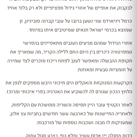
לבקבוק את אופיים של אזורי גידול ספציפיים ולא רק בלנד אחיד.
כרמל ויניארדס שני נשען ברובו על ענבי קברנה סוביניון, זן
שמוצא בכרמי ישראל תנאים שמיטיבים איתו במיוחד.
אזורי הגידול שמהם מגיעים הענבים מתאפיינים בהפרשי
טמפרטורה ניכרים בין היום החם ללילה הקריר, מה שמאריך את
תקופת ההבשלה ומאפשר לענב לפתח ריכוז סוכרים לצד שמירה
על חומציות טבעית ומאוזנת.
הקרקעות המנוקזות והאקלים הים תיכוני היבש מספקים לגפן את
הלחץ הנכון שגורם לה להשקיע את האנרגיה בפרי איכותי ומרוכז.
לאחר הקטיף עובר היין תסיסה והשריה ממושכת עם הקליפות,
ולאחריה התיישנות של כארבעה עשר חודשים בחביות עץ אלון,
שמעניקות לו מבנה ושכבות נוספות של מורכבות.
בכוס מתגלה יין אדום עשיר ומלא גוף, בצבע סגול עמוק.