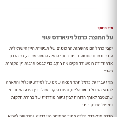
מידע נוסף
על המוצר: כרמל ויניארדס שני
יקבי כרמל הם מהשמות המכוננים של תעשיית היין הישראלית,
עם שורשים שנטועים עוד בסוף המאה התשע עשרה, כשהברון
אדמונד דה רוטשילד הקים את היקב כדי לבסס תרבות יין מקומית
בארץ.
מאז עברו על כרמל יותר ממאה שנים של למידה, שכלול והתאמה
לתנאי הגידול הישראליים, והיום היקב משלב בין הידע המסורתי
שהצטבר לאורך הדורות לבין גישה מודרנית של בחירת חלקות
וטיפול מדויק בענב.
סדרת ויניארדס נולדה מתוך התפיסה הזו בדיוק, ומבקשת להביא