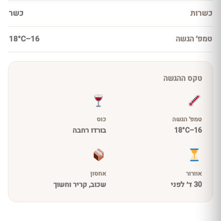
כשרות
כשר
טמפ׳ הגשה
16–18°C
טקס ההגשה
טמפ׳ הגשה
כוס
16–18°C
בורדו רחבה
אוורור
אחסון
30 ד׳ לפני
שכוב, קריר וחשוך