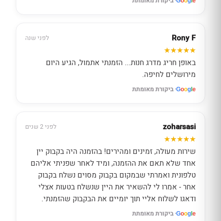
· ביקורת מאומתת
G
o
o
g
l
e
Rony F
לפני שנה
באופן חריג מדרג חנות... הזמנתי אתמול, הגיע היום
מירושלים לחיפה.
· ביקורת מאומתת
G
o
o
g
l
e
zoharsasi
לפני 2 שנים
שירות מעולה, זמינים ומהירים! בהזמנה היה בקבוק יין
אחד שלא תאם את ההזמנה, ומיד לאחר שפניתי אליהם
טלפונית ואמרתי שבמקום בקבוק מסוים נשלח בקבוק
אחר - אמרו לי להשאיר את היין שנשלח בטעות אצלי
ודאגו לשלוח אליי תוך יומיים את הבקבוק שהזמנתי.
· ביקורת מאומתת
G
o
o
g
l
e