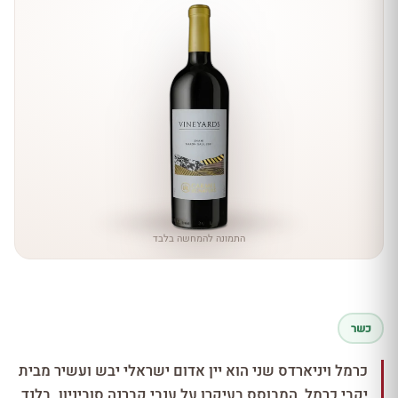
התמונה להמחשה בלבד
כשר
כרמל ויניארדס שני הוא יין אדום ישראלי יבש ועשיר מבית
יקבי כרמל, המבוסס בעיקרו על ענבי קברנה סוביניון. בלנד