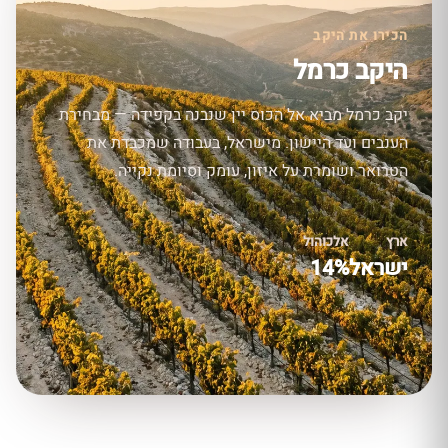
הכירו את היקב
היקב כרמל
יקב כרמל מביא אל הכוס יין שנבנה בקפידה — מבחירת
הענבים ועד היישון. מישראל, בעבודה שמכבדת את
הטרואר ושומרת על איזון, עומק וסיומת נקייה.
ארץ
אלכוהול
ישראל
14%