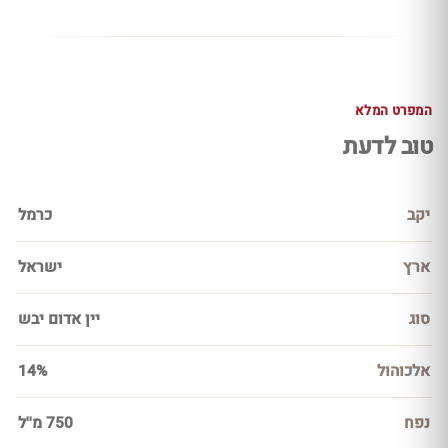
המפרט המלא
טוב לדעת
יקב
כרמל
ארץ
ישראל
סוג
יין אדום יבש
אלכוהול
14%
נפח
750 מ''ל