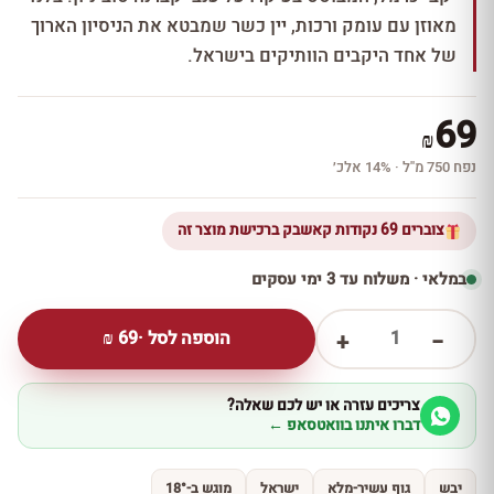
מאוזן עם עומק ורכות, יין כשר שמבטא את הניסיון הארוך
של אחד היקבים הוותיקים בישראל.
69
₪
נפח 750 מ''ל · 14% אלכ׳
צוברים 69 נקודות קאשבק ברכישת מוצר זה
במלאי · משלוח עד 3 ימי עסקים
1
הוספה לסל ·
69
₪
+
−
צריכים עזרה או יש לכם שאלה?
דברו איתנו בוואטסאפ ←
יבש
גוף עשיר-מלא
ישראל
מוגש ב-18°