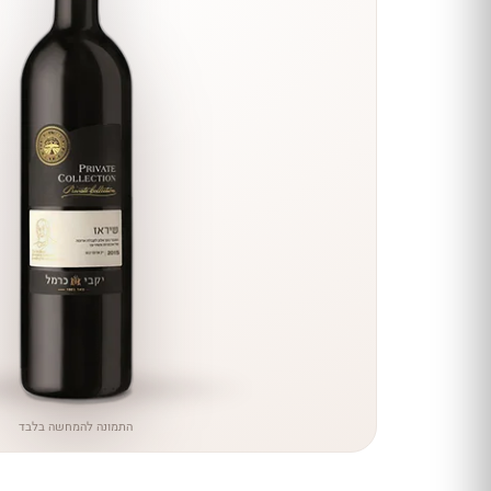
הנחה
כל יינות
היקב —
עכשיו
ב-10%
הנחה
לכל יינות יקב ירושלים ←
התמונה להמחשה בלבד