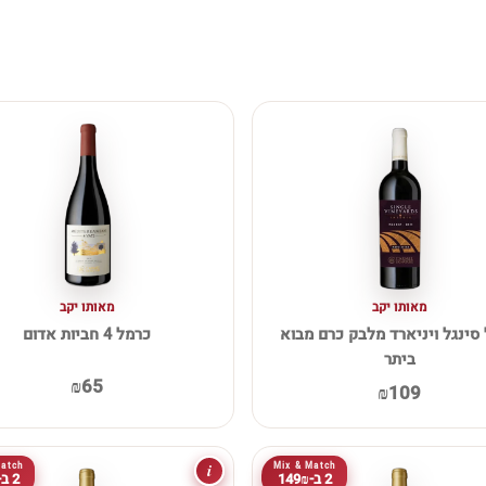
מאותו יקב
מאותו יקב
סינגל ויניארד מלבק כרם מבוא
כרמל 4 חביות אדום
ביתר
₪65
₪109
i
Match
Mix & Match
2 ב-149₪
2 ב-149₪