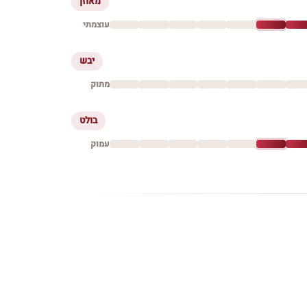
מאוזן
עוצמתי
יבש
מתוק
בולט
עמוק