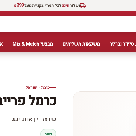
₪399
משלוח
חינם
לכל הארץ בקנייה מעל
 סיידר ובריזר
משקאות משלימים
מבצעי Mix & Match
אב
כרמל · ישראל
כרמל פרייב
שיראז · יין אדום יבש
כשר