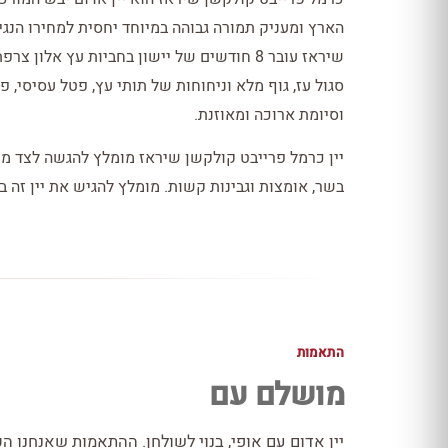
הארץ ומעניק תמורה גבוהה במיוחד יחסית למחירו הנגי
שיראז עובר 8 חודשים של יישון בחביות עץ אל
סגול עז, גוף מלא וניחוחות של תותי עץ, פטל עסיסי, פ
וסיומת ארוכה ומאוזנת.
יין כרמל פרייבט קולקשן שיראז מומלץ להגשה לצד מנ
בשר, אומצות וגבינות קשות. מומלץ להגיש את יין זה בטמפרטו
התאמות
מושלם עם
יין אדום עם אופי, בנוי לשולחן. ההתאמות שאנחנו הכ