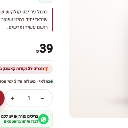
כרמל פרייבט קולקשן שירא
שיראז יחיד במינו שיוצר 
רושם עשיר ומרשים.
39
₪
צוברים 39 נקודות קאשבק ברכישת מוצר זה
במלאי · משלוח עד 3 ימי עסקים
1
+
−
צריכים עזרה או יש לכם
דברו איתנו בוואטסאפ ←