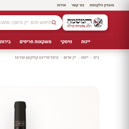
מועדון הלקוחות
·
צור קשר
·
אודות
יינות
וויסקי
משקאות חריפים
בירות,
בית
›
יינות
›
יין אדום
›
כרמל פרייבט קולקשן שיראז
יקב ירושלים
כל
היינו
ת
10%