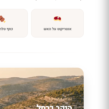
אנטריקוט על האש
כתף טלה 
הכירו את היקב
היקב כרמל