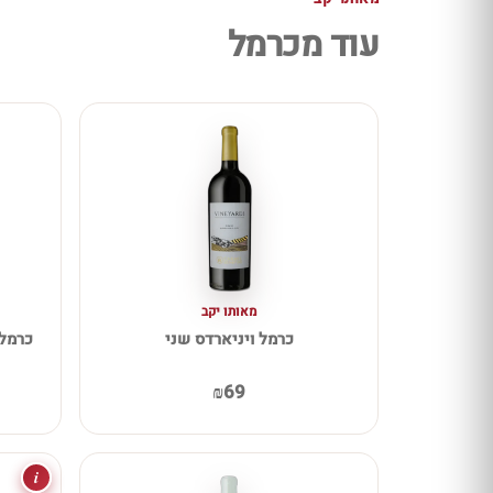
עוד מכרמל
מאותו יקב
כרמל ויניארדס שני
כרמל 
₪69
i