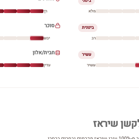
בינוני
מלא
רך
סוכר
בינונית
רב
יבש
חבית/אלון
עשיר
עשיר
עדין
לקשן שיראז
כרמל פרייבט קולקשן שיראז הוא יין אדום יבש המורכב מ-100% ענבי שיראז מכרמים נבחרים ברחבי