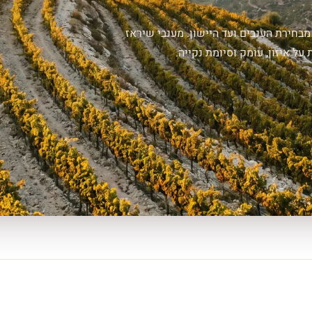
מבחירת הענבים ועד היישון. מענבי שיראז
 איזון, עומק וסיומת נקייה.