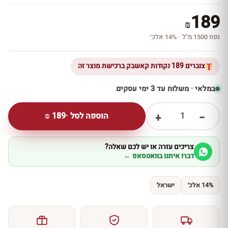
189
₪
נפח 1500 מ''ל · 14% אלכ׳
צוברים 189 נקודות קאשבק ברכישת מוצר זה
במלאי · משלוח עד 3 ימי עסקים
1
הוספה לסל ·
189
₪
+
−
צריכים עזרה או יש לכם שאלה?
דברו איתנו בוואטסאפ ←
14% אלכ׳
ישראל