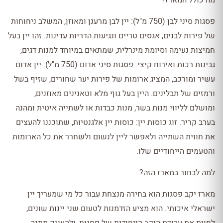
מה כולל המארז?
פסגות סיני לבן (750 מ"ל): יין לבן מרענן ומאוזן, המשלב ניחוחות
של פירות לבנים, אגסים טריים ונגיעות הדריות עדינות. זהו יין בעל
חמיצות נעימה וסיומת מינרלית, שמתאים במיוחד למנות דגים,
גבינות רכות ואירוח קיצי. פסגות סיני אדום (750 מ"ל): יין אדום
עשיר ומורכב, המציג ארומות של פירות יער שחורים, שזיף בשל
ורמזים של תבלינים. היין בעל גוף מלא וטאנינים מאוזנים,
ומושלם לליווי מנות בשר, מנות כבדות או לשתייה איטית ומהנה
בערב קריר. זוג כוסות יין: כוסות יין אלגנטיות, שתוכננו להעצים
את חווית השתייה ולאפשר ליין לנשום ולשחרר את כל הארומות
והטעמים הייחודיים שלו.
למה לבחור במארז הזה?
מארז יקב פסגות הוא בחירה מנצחת עבור כל מי שמעריך יין
ישראלי איכותי. הוא מציע הזדמנות לטעום שני יינות שונים,