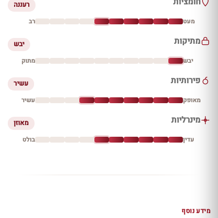
חומציות
רעננה
מעט
רב
מתיקות
יבש
יבש
מתוק
פירותיות
עשיר
מאופק
עשיר
מינרליות
מאוזן
עדין
בולט
מידע נוסף