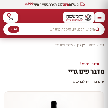
₪399
משלוח
חינם
לכל הארץ בקנייה מעל
0
AI ✦
בית
›
יינות
›
יין לבן
›
מדבר פינו גריי
יקב ירושלים
כל היינות
10% הנחה
מדבר · ישראל
כל יינות היקב —
מדבר פינו גריי
עכשיו ב-10% הנחה
לכל יינות יקב ירושלים ←
פינו גרי · יין לבן יבש