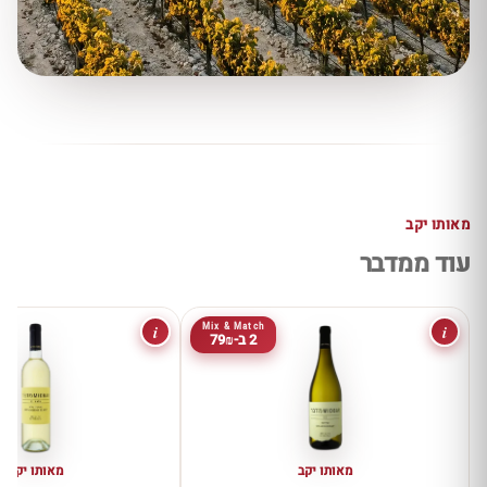
מאותו יקב
עוד ממדבר
i
i
Mix & Match
2 ב-79₪
מאותו יקב
מאותו יקב