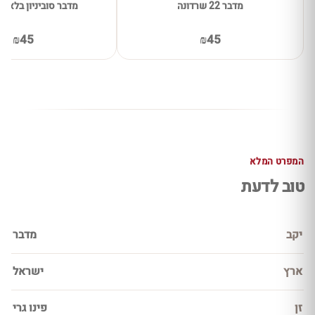
מדבר 22 שרדונה
מדבר סוביניון בלאן סד
₪45
₪45
המפרט המלא
טוב לדעת
יקב
מדבר
ארץ
ישראל
זן
פינו גרי