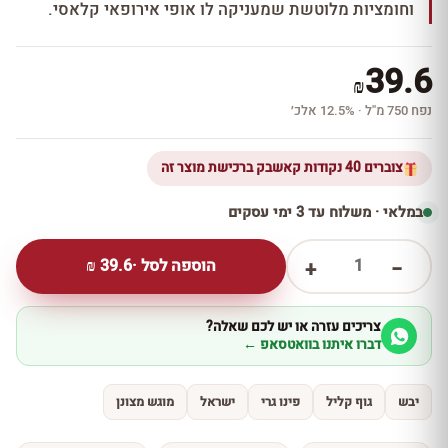
וחומציות מלוטשת שמעניקה לו אופי אירופאי קלאסי.
39.6
₪
נפח 750 מ''ל · 12.5% אלכ׳
צוברים 40 נקודות קאשבק ברכישת מוצר זה
במלאי · משלוח עד 3 ימי עסקים
1
הוספה לסל ·
39.6
₪
+
−
צריכים עזרה או יש לכם שאלה?
דברו איתנו בוואטסאפ ←
יבש
גוף קליל
פינו גרי
ישראל
מוגש מצונן