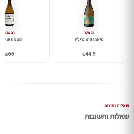
רב מכר
רב מכר
טיאמו פינו גריג'יו
פסגות שרדונ
₪65
₪44.9
שאלות נפוצות
שאלות ותשובות