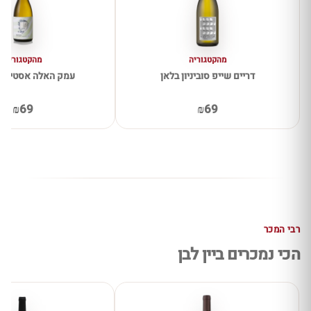
מהקטגוריה
מהקטגוריה
דריים שייפ סוביניון בלאן
עמק האלה אסטייט 
₪69
₪69
רבי המכר
הכי נמכרים ביין לבן