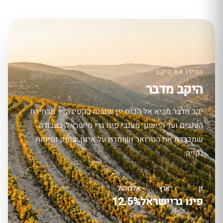
הכירו את היקב
היקב מדבר
יקב מדבר מביא אל הכוס יין שנבנה בקפידה — מבחירת
הענבים ועד היישון. מענבי פינו גרי מישראל, בעבודה
שמכבדת את הטרואר ושומרת על איזון, עומק וסיומת
נקייה.
זן
ארץ
אלכוהול
פינו גרי
ישראל
12.5%