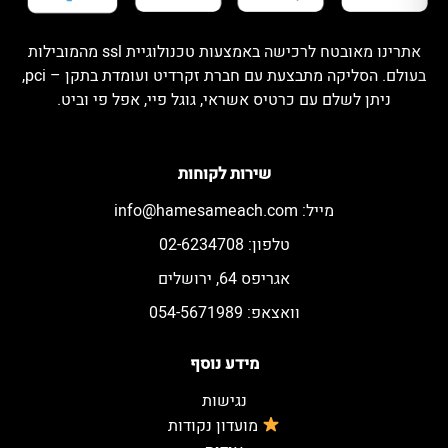
אתרינו מאובטח לרכישה באמצעות טכנולוגיית ssl מהמובילות
בעולם. הסליקה מתבצעת עם חברת זקרדיט ועומדת בתקן – pci,
ניתן לשלם עם כרטיס אשראי, גוגל פיי, אפל פי וביט.
שירות לקוחות
מייל:
info@hamesameach.com
טלפון: 02-6234708
אגריפס 64, ירושלים
וואצאפ: 054-5671989
מידע נוסף
נגישות
מועדון נקודות