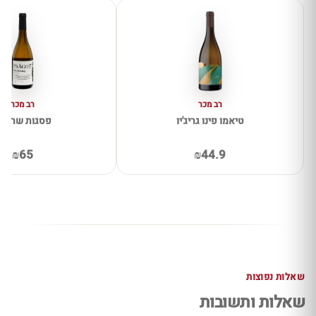
רב מכר
רב מכר
טיאמו פינו גריג'יו
פסגות שרדונ
₪65
₪44.9
שאלות נפוצות
שאלות ותשובות