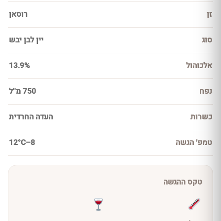
זן
רוסאן
סוג
יין לבן יבש
אלכוהול
13.9%
נפח
750 מ''ל
כשרות
העדה החרדית
טמפ׳ הגשה
8–12°C
טקס ההגשה