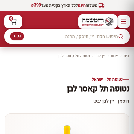
₪399
משלוח
חינם
לכל הארץ בקנייה מעל
0
AI ✦
בית
›
יינות
›
יין לבן
›
נטופה תל קאסר לבן
יקב ירושלים
כל היינות
10% הנחה
נטופה תל · ישראל
כל יינות היקב —
נטופה תל קאסר לבן
עכשיו ב-10% הנחה
לכל יינות יקב ירושלים ←
רוסאן · יין לבן יבש