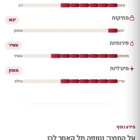
מעט
רב
מתיקות
יבש
יבש
מתוק
פירותיות
עשיר
מאופק
עשיר
מינרליות
מאוזן
עדין
בולט
מידע נוסף
על המוצר: נטופה תל קאסר לבן