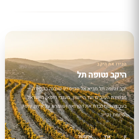
הכירו את היקב
היקב נטופה תל
יקב נטופה תל מביא אל הכוס יין שנבנה בקפידה —
מבחירת הענבים ועד היישון. מענבי רוסאן מישראל,
בעבודה שמכבדת את הטרואר ושומרת על איזון, עומק
וסיומת נקייה.
זן
ארץ
אלכוהול