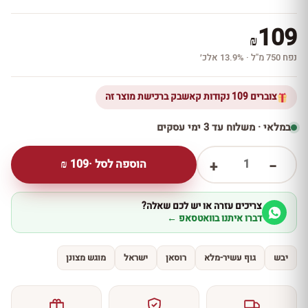
109
₪
נפח 750 מ''ל · 13.9% אלכ׳
צוברים 109 נקודות קאשבק ברכישת מוצר זה
במלאי · משלוח עד 3 ימי עסקים
1
הוספה לסל ·
109
₪
+
−
צריכים עזרה או יש לכם שאלה?
דברו איתנו בוואטסאפ ←
יבש
גוף עשיר-מלא
רוסאן
ישראל
מוגש מצונן