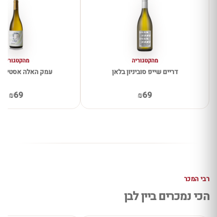
מהקטגוריה
מהקטגוריה
דריים שייפ סוביניון בלאן
עמק האלה אסטייט 
₪69
₪69
רבי המכר
הכי נמכרים ביין לבן