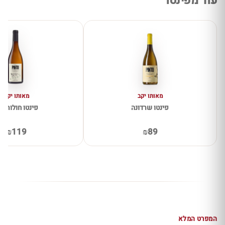
עוד מפינטו
מאותו יקב
מאותו יקב
פינטו שרדונה
פינטו חולות לב
₪119
₪89
המפרט המלא