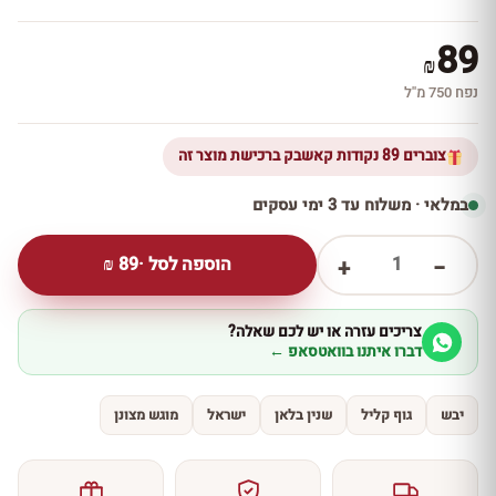
89
₪
נפח 750 מ''ל
צוברים 89 נקודות קאשבק ברכישת מוצר זה
במלאי · משלוח עד 3 ימי עסקים
1
הוספה לסל ·
89
₪
+
−
צריכים עזרה או יש לכם שאלה?
דברו איתנו בוואטסאפ ←
יבש
גוף קליל
שנין בלאן
ישראל
מוגש מצונן