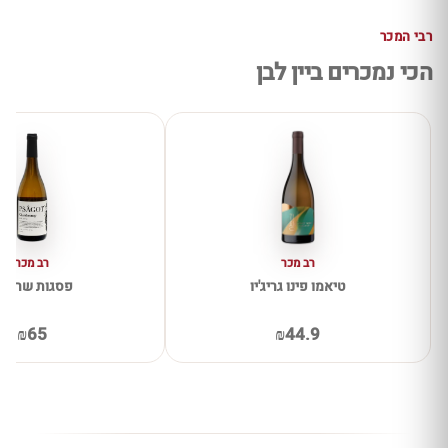
רבי המכר
הכי נמכרים ביין לבן
רב מכר
רב מכר
טיאמו פינו גריג'יו
פסגות שרדונ
₪65
₪44.9