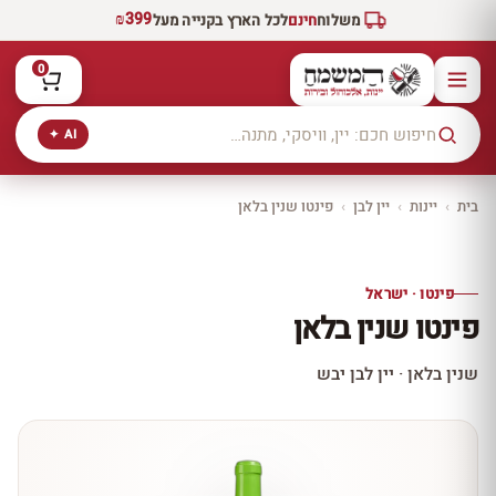
₪399
משלוח
חינם
לכל הארץ בקנייה מעל
0
AI ✦
בית
›
יינות
›
יין לבן
›
פינטו שנין בלאן
יקב ירושלים
כל היינות
10% הנחה
פינטו · ישראל
כל יינות היקב —
פינטו שנין בלאן
עכשיו ב-10% הנחה
לכל יינות יקב ירושלים ←
שנין בלאן · יין לבן יבש