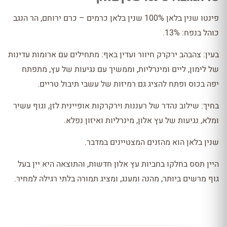
פינטו שנין בלאן 100% שנין בלאן כרמים – כרם ירוחם, הר הנגב
כוהל בנפח: 13%.
בעין: צהבהב ירקרק חיוור ועדין באף: מתחילים עם ארומות עדינות
של לימון, ליים ומינרליות, וממשיך עם נגיעות של עץ, מתפתח
יפה בכוס ופתח להציג גם רמיזות של עשבי תיבול טריים.
בחיך: שילוב נהדר של רעננות וירקרקות אופיינית לזן, וגוף עשיר
ומלא, נגיעות של עץ אלון, מינרליות ואיזון נפלא.
שנין בלאן הוא מהזנים המצטיינים במדבר.
היין תסס בחלקו בחביות עץ אלון חדשות, והתוצאה היא יין בעל
גוף מרשים ביותר, מהנה ומענג, ומציג תמורה בלתי רגילה למחיר.