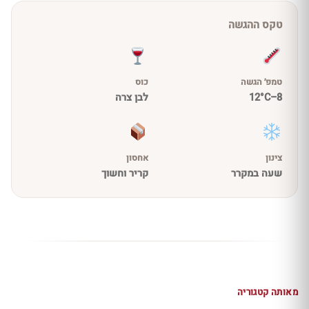
טקס ההגשה
טמפ׳ הגשה
כוס
8–12°C
לבן צרה
צינון
אחסון
שעה במקרר
קריר וחשוך
מאותה קטגוריה