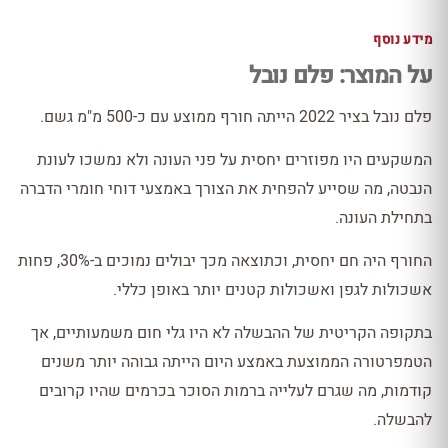
מידע נוסף
על המוצר: פלם נובל
פלם נובל בציר 2022 הייתה חורף ממוצע עם כ-500 מ"מ גשם.
המשקעים היו מפוזרים יחסית על פני העונה ולא נמשכו לעונת
הנבטה, מה שסייע להפחית את הצורך באמצעי דוחי חומרי הדברה
בתחילת העונה.
החורף היה חם יחסית, וכתוצאה מכך יבולים נמוכים ב-30%, פחות
אשכולות לגפן ואשכולות קטנים יותר באופן כללי.
בתקופה הקריטית של ההבשלה לא היו גלי חום משמעותיים, אך
הטמפרטורה הממוצעת באמצע היום הייתה גבוהה יותר משנים
קודמות, מה שגרם לעלייה ברמות הסוכר בכרמים שהיו קרובים
להבשלה.