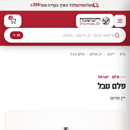
₪399
משלוח
חינם
לכל הארץ בקנייה מעל
0
AI ✦
בית
›
יינות
›
יין אדום
›
פלם נובל
יקב ירושלים
כל היינות
10% הנחה
פלם · ישראל
כל יינות היקב —
פלם נובל
עכשיו ב-10% הנחה
לכל יינות יקב ירושלים ←
יין אדום