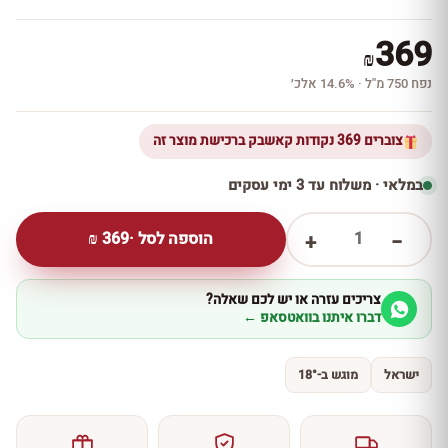
369
₪
נפח 750 מ''ל · 14.6% אלכ׳
צוברים 369 נקודות קאשבק ברכישת מוצר זה
במלאי · משלוח עד 3 ימי עסקים
1
הוספה לסל ·
369
₪
+
−
צריכים עזרה או יש לכם שאלה?
דברו איתנו בוואטסאפ ←
ישראל
מוגש ב-18°