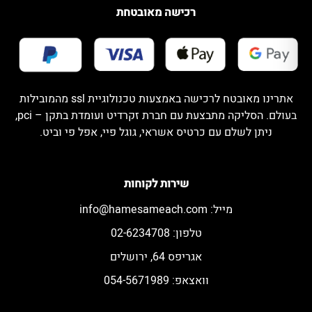
רכישה מאובטחת
אתרינו מאובטח לרכישה באמצעות טכנולוגיית ssl מהמובילות
בעולם. הסליקה מתבצעת עם חברת זקרדיט ועומדת בתקן – pci,
ניתן לשלם עם כרטיס אשראי, גוגל פיי, אפל פי וביט.
שירות לקוחות
מייל:
info@hamesameach.com
טלפון: 02-6234708
אגריפס 64, ירושלים
וואצאפ: 054-5671989