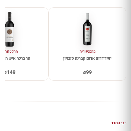
מהקטגוריה
מהקטגוריה
יתיר דרום אדום קברנה סובניון
הר ברכה איש הרים
₪149
₪99
רבי המכר