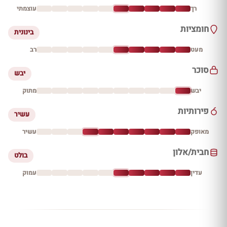
רך
עוצמתי
חומציות
בינונית
מעט
רב
סוכר
יבש
יבש
מתוק
פירותיות
עשיר
מאופק
עשיר
חבית/אלון
בולט
עדין
עמוק