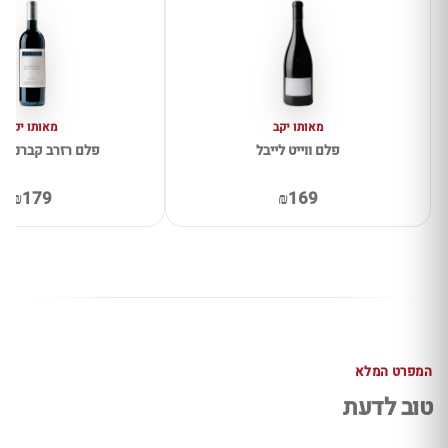
מאותו יקב
מאותו יקב
פלם ווייט לייבל
פלם רזרב קברנה סו
₪179
₪169
המפרט המלא
טוב לדעת