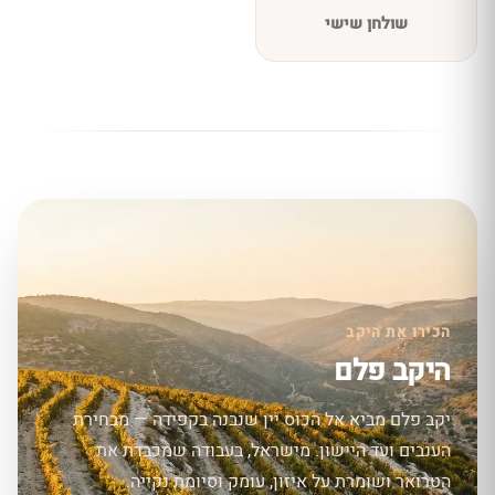
שולחן שישי
הכירו את היקב
היקב פלם
יקב פלם מביא אל הכוס יין שנבנה בקפידה — מבחירת
הענבים ועד היישון. מישראל, בעבודה שמכבדת את
הטרואר ושומרת על איזון, עומק וסיומת נקייה.