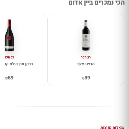
הכי נמכרים ביין אדום
רב מכר
רב מכר
הרצוג אלף
ברקן סבן הילס קברנה 
₪59
₪39
שאלות נפוצות