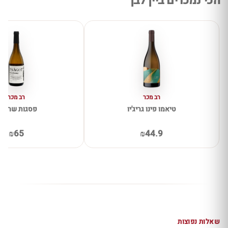
הכי נמכרים ביין לבן
רב מכר
רב מכר
טיאמו פינו גריג'יו
פסגות שרדונ
₪65
₪44.9
שאלות נפוצות