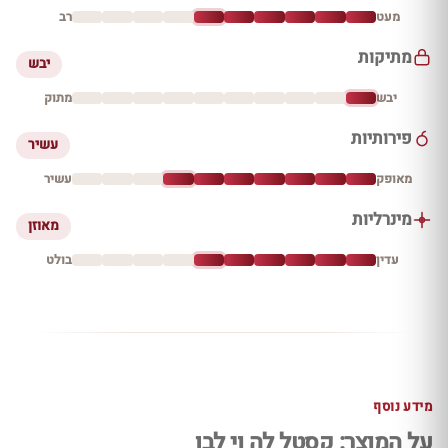
מעט
רב
מתיקות
יבש
יבש
מתוק
פירותיות
עשיר
מאופק
עשיר
מינרליות
מאוזן
עדין
בולט
מידע נוסף
על המוצר: קסטל לה וי לבן