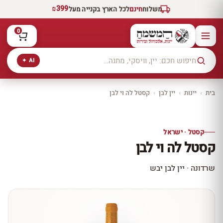
₪399
משלוח
חינם
לכל הארץ בקנייה מעל
0
AI ✦
בית
›
יינות
›
יין לבן
›
קסטל לה וי לבן
יקב ירושלים
כל היינות
10% הנחה
קסטל · ישראל
כל יינות היקב —
קסטל לה וי לבן
עכשיו ב-10% הנחה
לכל יינות יקב ירושלים ←
שרדונה · יין לבן יבש