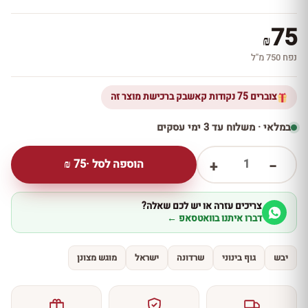
75
₪
נפח 750 מ''ל
צוברים 75 נקודות קאשבק ברכישת מוצר זה
במלאי · משלוח עד 3 ימי עסקים
1
הוספה לסל ·
75
₪
+
−
צריכים עזרה או יש לכם שאלה?
דברו איתנו בוואטסאפ ←
יבש
גוף בינוני
שרדונה
ישראל
מוגש מצונן