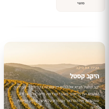
סושי
הכירו את היקב
היקב קסטל
יקב קסטל מביא אל הכוס יין שנבנה בקפידה — מבחירת
הענבים ועד היישון. מענבי שרדונה מישראל, בעבודה
שמכבדת את הטרואר ושומרת על איזון, עומק וסיומת
נקייה.