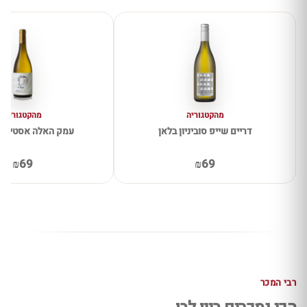
מהקטגוריה
מהקטגוריה
דריים שייפ סוביניון בלאן
עמק האלה אסטייט 
₪69
₪69
רבי המכר