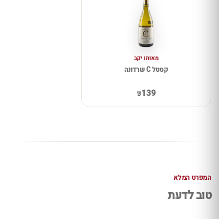
מאותו יקב
קסטל C שרדונה
₪139
המפרט המלא
טוב לדעת